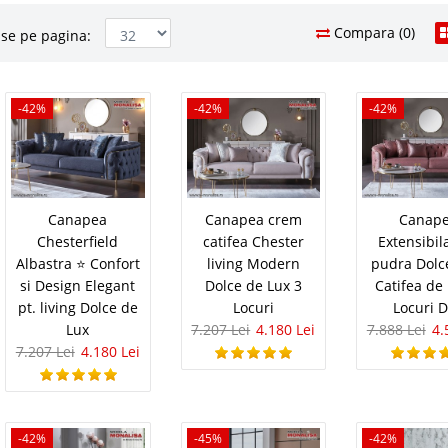
Compara (0)
se pe pagina:
tifea Crem Chester
-42%
-42%
-42%
7.207 Le
3.9
Pret Redus
ce Crom de Lux 3 Locuri
In Stoc
Vezi Deta
le moderne de Lux chesterfield catifea crem ⭐
Canapea
Canapea crem
Canap
Adauga la F
u ⭐ Dolce Dolce este o canapea eleganta moderna din
Chesterfield
catifea Chester
Extensibil
u amenajare living de lux pe stil nobil chesterfield.
Albastra ⭐ Confort
living Modern
pudra Dolc
abila exclusiv pentru canapea Cati..
si Design Elegant
Dolce de Lux 3
Catifea de
pt. living Dolce de
Locuri
Locuri 
Compara
Lux
7.207 Lei
4.180 Lei
7.888 Lei
4.
7.207 Lei
4.180 Lei
tifea Roz Extensibila Dolce
7.888 Le
4.3
Pret Redus
 3 Locuri DLC Pret Oferta
In Stoc
-42%
-45%
-42%
atifea Roz Pudra extensibile DLC eleganta de Lux –