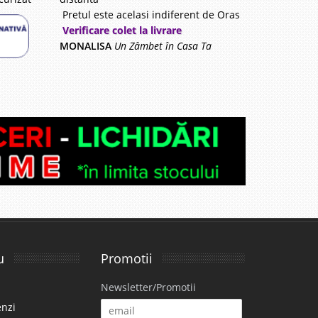
87 Lei
Pretul este acelasi indiferent de Oras
Verificare colet la livrare
lii
MONALISA
Un Zâmbet în Casa Ta
avorite
i
90 Lei
lii
u
Promotii
avorite
Newsletter/Promotii
enzi