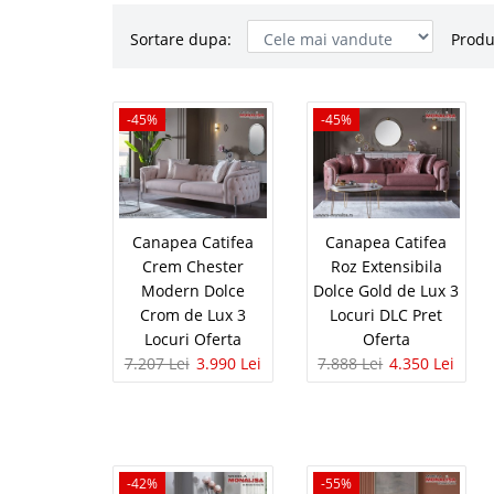
Sortare dupa:
Produ
Canapea Ca
-45%
-45%
-45%
Modern Dol
Oferta
Oferta de pret Canape
Canapea Catifea
Canapea Catifea
Picioare Crom arginti
Crem Chester
Roz Extensibila
catifea crem fina pentr
Modern Dolce
Dolce Gold de Lux 3
Oferta Pret Special val
Crom de Lux 3
Locuri DLC Pret
Locuri Oferta
Oferta
7.207 Lei
3.990 Lei
7.888 Lei
4.350 Lei
Canapea Ca
-45%
Gold de Lux
-42%
-55%
Oferta pret Canapele C