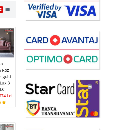
i
90 Lei
lii
ea
avorite
a Roz
e gold
 Lux 3
DLC
574 Lei
i
50 Lei