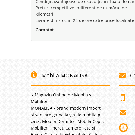
Condiții avantajoase de expediție în Toată Român
Rita 3 locu
Prețuri competitive indiferent de numărul de
kilometri.
Canapele extensibile c
Livrare din stoc în 24 de ore către orice localitate
Lux⭐ Calitate⭐ Pret tr
moderna, tapitata cu c
Garantat
Fabricata in Turcia, in
Canapea de
-42%
modern ele
Mobila MONALISA
C
Canapele de lux pentru
⭐ design by Veyron Ca
amenajare living pe st
- Magazin Online de Mobila si
fotolii de lux Veyon or
Mobilier
MONALISA - brand modern import
si vanzare gama larga de mobila pt.
casa: Mobila Dormitor, Mobila Copii,
Mobilier Tineret, Camere Fete si
Canapea Ex
-42%
Baieti, Canapele Extensibile, Saltele,