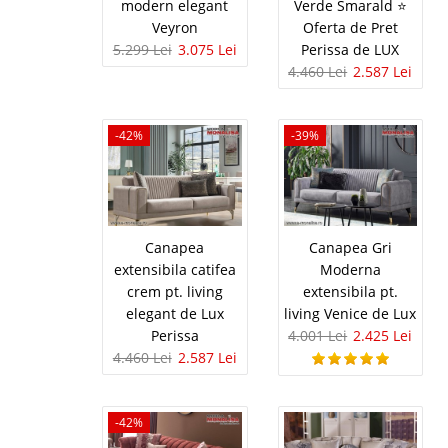
Modern Dol
modern elegant
Verde Smarald ⭐
Veyron
Oferta de Pret
Canapele de Lux moderne
5.299 Lei
3.075 Lei
Perissa de LUX
crem – picioare auriu 
4.460 Lei
2.587 Lei
reinventeaza fabulosul
eleganta si finetea sa. .
-42%
-39%
Canapea Ex
-42%
gold Catife
Canapea
Canapea Gri
Canapea roz extensibil
extensibila catifea
Moderna
Lux – Dolce gold Va p
crem pt. living
extensibila pt.
Lux, disponibile intr-o 
elegant de Lux
living Venice de Lux
luxuriant..
Perissa
4.001 Lei
2.425 Lei
4.460 Lei
2.587 Lei
Canapea c
-42%
-42%