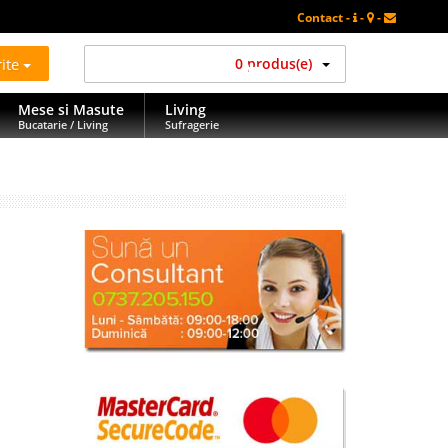
Contact -
-
-
rite
0 produs(e)
Mese si Masute
Living
Bucatarie / Living
Sufragerie