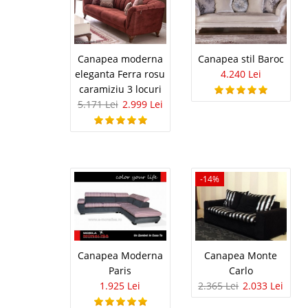
extensibila 
Canapele crem de 3 lo
⭐ Rita Oferta de vanza
linie de design ce pro
Canapea moderna
Canapea stil Baroc
canapea moderna crem
eleganta Ferra rosu
4.240 Lei
caramiziu 3 locuri
5.171 Lei
2.999 Lei
Canapea ex
-55%
Almond mo
-14%
Canapele extensibile Gr
– Almond pret bun in 
canapeaua extensibila 
confort la cel mai bun 
Canapea Moderna
Canapea Monte
Paris
Carlo
1.925 Lei
2.365 Lei
2.033 Lei
Oferta Pre
-42%