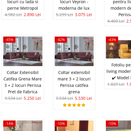
ce de Lux 3 Locuri
locuri cu lada si
locuri Veyron -
pentru li
In Stoc
perne Metropol
moderna de lux
modern d
 chesterfield extensibile sau fixe si fotolii catifea
Vezi Deta
4.982 Lei
2.890 Lei
5.299 Lei
3.075 Lei
Periss
– Dolce Stilul New Chester al canapelelor Dolce de lux
4.460 Lei
2.
 stil chesterfield recunoscut in intreaga lume pentru
Adauga la F
.
Compara
-45%
-42%
-43%
tensibila Roz pudra Dolce
7.888 Le
4.5
Fotoliu p
Pret Redus
a de Lux 3 Locuri DLC
living mode
Coltar Extensibil
Coltar extensibil
In Stoc
a sau fixa catifea roz pudra prafuit DLC eleganta de
✔️ Model
Catifea Grena Mare
mare 3 + 2 locuri
Vezi Deta
rezentam colectia de canapele Dolce Gold elegante de
1.829 Lei
1.
3 + 2 locuri Perissa
Perissa catifea
nuanta de roz pudrat, cu un finisaj din catifea
Pret de Fabrica
grena
Adauga la F
9.534 Lei
5.250 Lei
9.534 Lei
5.530 Lei
Compara
rem de 3 locuri moderna
5.385 Le
-14%
-10%
-10%