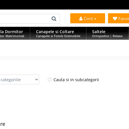
Cont
Favo
la Dormitor
Canapele si Coltare
Saltele
tor Matrimonial
Canapele si Fotolii Extensibile
Ortopedice | Relaxa
Cauta si in subcategorii
are