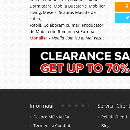
Smarald ⭐ O
Dormitoare, Mobila Bucatarie, Mobilier
Living, Mese si Scaune, Masute de
LUX
cafea,
Fotolii. Colaboram cu mari Producatori
Oferta cu Reducere Max
de Mobila din Romania si Europa
Living modern⭐ de Lux
3 locuri verde smarald p
Monalisa
-
Mobila Cum Nu ai Mai Vazut
Canapeaua Perissa de 
Canapea ext
-42%
lada si per
Canapea Gri extensibil
Metropol Descopera ele
deschis de 3 locuri ex
Informatii
Servicii Client
adauga un farmec subtil
Despre MONALISA
Relatii Clienti
Termeni si Conditii
Blog