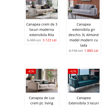
Dolce Gold Oferta de p
accesibil. Fabricată î
extensibila din catifea 
Canapea crem de 3
Canapea
locuri moderna
extensibila gri
extensibila Rita
deschis 3L Almond
Canapea Ch
-42%
5.385 Lei
3.123 Lei
model modern cu
Confort si D
lada
4.136 Lei
1.880 Lei
Dolce de L
Canapea Chesterfield A
Exclusivist ⭐ Dolce de 
aceasta canapea albastr
-42%
-42%
reinterpretate intr-o va
Canapea de Lux
Canapea
Canapea cr
-42%
crem pt. living
Extensibila 3 locuri