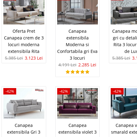
Vezi Deta
reț canapea roz pudra Dolce Gold, simbolul luxului
n Turcia de gigantul Boydak, această canapea
Adauga la F
pre..
Compara
Oferta Pret
Canapea
Canapea m
Canapea crem de 3
extensibila
gri cu detali
locuri moderna
Moderna si
Rita 3 locur
esterfield Albastra ⭐
7.207 Le
extensibila Rita
Confortabila gri Eva
de Lu
4.1
Pret Redus
esign Elegant pt. living
5.385 Lei
3.123 Lei
3 locuri
5.385 Lei
3.
In Stoc
4.191 Lei
2.285 Lei
ux
Vezi Deta
lbastra – Calitate Eleganta si Confort intr-un Design
Adauga la F
Lux Transforma-ti livingul intr-un spatiu sofisticat cu
u inchis pe stil chesterfield, un simbol al elegantei
-42%
-42%
-42%
riant..
Compara
Canapea
Canapea
Canapea 
em catifea Chester living
7.207 Le
extensibila Gri 3
extensibila violet 3
smarald exte
4.1
Pret Redus