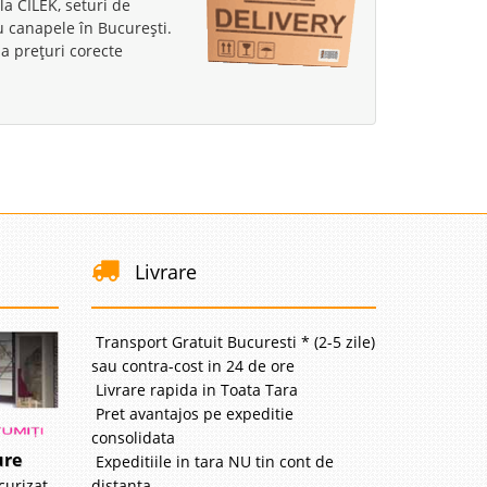
la CILEK, seturi de
23 Lei
au canapele în București.
a prețuri corecte
lii
avorite
i
75 Lei
Livrare
lii
Transport Gratuit Bucuresti * (2-5 zile)
avorite
sau contra-cost in 24 de ore
Livrare rapida in Toata Tara
Pret avantajos pe expeditie
consolidata
ure
Expeditiile in tara NU tin cont de
i
distanta
curizat