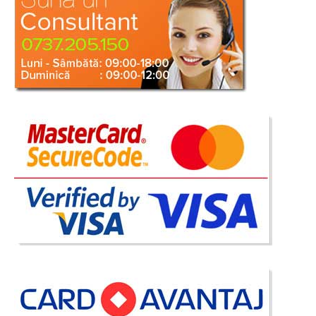
Canapea Extensibila 3 Locuri cu lada
Burgundy - Bordo - Lilya
Canapele extensibile de 3 locuri cu lada pt. lenjerie – New Lilya – Bordo –
Burgundy Gama de canapele New Lilya s-a impus rapid in top vanzari
canapele extensibile cu lada pentru depozitarea lenjeriei iar oferta de pret
nu s-a lasat asteptata. Daca sunteti..
Compara
2.954 Lei
1.790 Lei
Pret Redus
Stoc Epuizat - Indisponibil
Adauga la Favorite