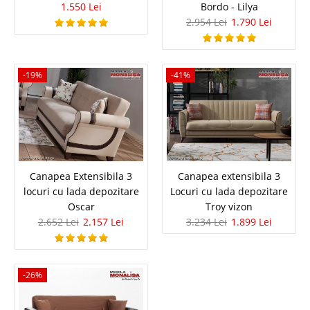
1.550 Lei
Bordo - Lilya
2.299 Lei
Pret Redus
2.954 Lei
1.790 Lei
Stoc Epuizat - Indisponibil
Adauga la Favorite
-19%
-41%
-9%
Canapea Extensibila 3
Canapea extensibila 3
locuri cu lada depozitare
Locuri cu lada depozitare
Canapea Extensibila 2 Locuri
Oscar
Troy vizon
Cassandra
2.652 Lei
2.157 Lei
3.234 Lei
1.899 Lei
Canapea extensibila ieftina pret mic - Cassandra 2 Locuri Va
recomandam si Canapea extensibila pt. 2 persoane 160x195cm cu lada
Super Twist click AICI! Va propunem o canapea extensibila mica ce
-26%
surprinde prin utilitate, confort si un raport calitate - pret optim. ..