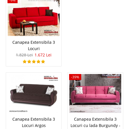
-9%
Adauga la Favorite
-36%
Canapea Extensibila 3
Locuri
1.828 Lei
1.672 Lei
Canapea Eleganta Sementa Violet 3
locuri
-39%
Canapele elegante de 3 locuri in stil avangardist – Sementa violet Seria
de canapele extensibile Sementa a fost dezvoltata pentru a promova stilul
avangardist. Sementa este o canapea extensibila de 3 locuri cu finisaje de
calitate. Linia de design impun..
Compara
Canapea Extensibila 3
Canapea Extensibila 3
Locuri Argos
Locuri cu lada Burgundy -
3.588 Lei