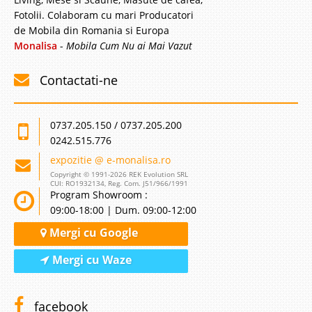
Canapea extensibila 3 locuri cu lada model deosebit Vella espresso
Fotolii. Colaboram cu mari Producatori
Atunci cand va doriti ca sufrageria sau livingul dumneavoastra sa fie cu
de Mobila din Romania si Europa
adevarat deosebit, atunci cand va doriti o amenajare superba la un pret
Monalisa
-
Mobila Cum Nu ai Mai Vazut
avantajos, va recomandam seria de canapele extensibile cu lada ..
Compara
Contactati-ne
3.779 Lei
0737.205.150 / 0737.205.200
2.099 Lei
Pret Redus
0242.515.776
Stoc Epuizat - Indisponibil
expozitie @ e-monalisa.ro
Adauga la Favorite
Copyright © 1991-2026 REK Evolution SRL
CUI: RO1932134, Reg. Com. J51/966/1991
Program Showroom :
-42%
09:00-18:00 | Dum. 09:00-12:00
Mergi cu Google
Mergi cu Waze
facebook