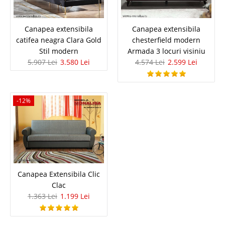
Canapea extensibila
Canapea extensibila
catifea neagra Clara Gold
chesterfield modern
Stil modern
Armada 3 locuri visiniu
Canapea Extensibila 3 Locuri
5.907 Lei
3.580 Lei
4.574 Lei
2.599 Lei
Canapele Extensibile 3 Locuri pe Saltea Relaxa cu Lada Atlanta este o
serie de canapele, fotolii si coltare cu preturi accesibile produse cu mare
grija intr-o fabrica de top. Principalele atuuri ale canapelei Atlanta C3 sunt
inspirate de nevoile zilnice si incearca sa..
-12%
Compara
1.828 Lei
1.672 Lei
Pret Redus
indisponibil - furnizor delistat
Canapea Extensibila Clic
Clac
Adauga la Favorite
1.363 Lei
1.199 Lei