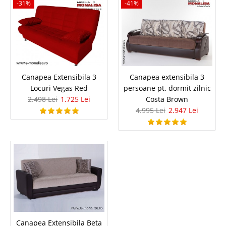
-31%
-41%
Canapea extensibila 2 locuri tip Pat 2
persoane 160 SuperTwist
Canapele extensibile 2 locuri fara brate pentru dormit in spatii
inguste Super Twist 160 maro Pentru amenajarea sau reamenajarea unei
garsoniere a unui dormitor mic pt. doua persoane ori a unui spatiu ingust
la masarda cu siguranta va doriti o canapea rezistenta fa..
Canapea Extensibila 3
Canapea extensibila 3
Locuri Vegas Red
persoane pt. dormit zilnic
Compara
2.498 Lei
1.725 Lei
Costa Brown
4.995 Lei
2.947 Lei
3.404 Lei
2.351 Lei
Pret Redus
Stoc Epuizat - Indisponibil
Adauga la Favorite
-39%
Canapea Extensibila Beta