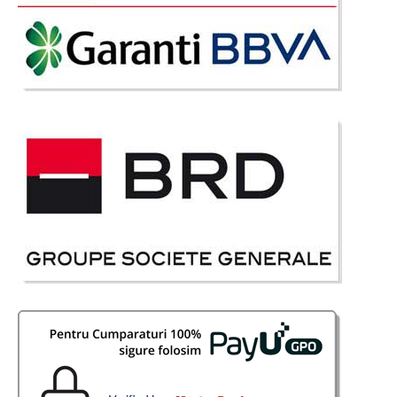
2.157 Lei
Pret Redus
Stoc Epuizat - Indisponibil
Adauga la Favorite
-41%
Canapea extensibila 3 Locuri cu lada
depozitare Troy vizon
Canapele extensibile de 3 locuri cu lada pentru depozitare si perne –
Troy vizon – nurca Troy este o canapea extensibila de 3 locuri cu lada
depozitare croita pe un model deosebit ce combina culoarea vizon, bej-
maro cu insertia placuta de contur a b..
Compara