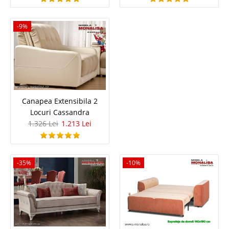
-9%
Canapea Eleganta Monalisa
Canapele de Lux - Elegante - Monalisa Daca ati optat pentru amenajarea
Canapea Extensibila 2
livingului pe stil clasic, elegant sau retro este foarte posibil ca stilul /
Locuri Cassandra
modelul seriei de canapele si fotolii Monalisa sa fie exact ceea ce cautati.
1.326 Lei
1.213 Lei
Canapele si Fotolii Elegante de Lux Monalisa ..
Compara
-35%
-10%
4.190 Lei
Pret
Stoc Epuizat - Indisponibil
Adauga la Favorite