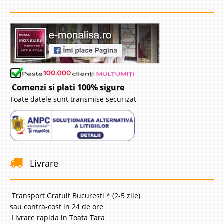
Canapea extensibila 3 locuri Elita bej
Canapea extensibila ieftina 3 locuri cu lada de depozitare Elita Bej In
oferta de vanzare canapele ieftine cu lada de depozitare se detaseaza un
model foarte popular ce surprinde prin avantajele oferite, calitatea
materialelor si modelul elaborat. Atat sezutul cat si ..
Compara
Comenzi si plati 100% sigure
3.465 Lei
Toate datele sunt transmise securizat
1.999 Lei
Pret Redus
Stoc Epuizat - Indisponibil
Adauga la Favorite
-36%
Livrare
Transport Gratuit Bucuresti * (2-5 zile)
sau contra-cost in 24 de ore
Livrare rapida in Toata Tara