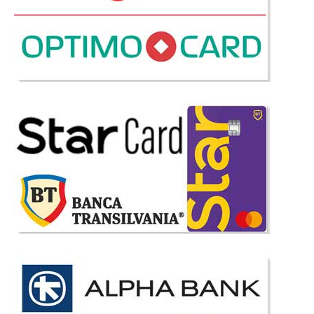
-19%
Canapea Extensibila 3 locuri cu lada
depozitare Oscar
Canapele extensibile de 3 locuri cu lada de depozitare ⭐ Oscar
Combinatia de crem si bej impreuna cu modelul deosebit al liniei de
canapele si fotolii extensibile Oscar impreuna cu oferta de pret foarte
avantajoasa transforma gama Oscar intr-o alegere sigura. &nbs..
Compara
2.652 Lei