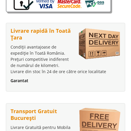
3.234 Lei
1.899 Lei
Pret Redus
Stoc Epuizat - Indisponibil
Livrare rapidă în Toată
Adauga la Favorite
Țara
Condiții avantajoase de
-26%
expediție în Toată România.
Prețuri competitive indiferent
de numărul de kilometri.
Livrare din stoc în 24 de ore către orice localitate
Garantat
Canapea Extensibila 3 locuri cu Lada
Power Brown
Transport Gratuit
Canapea Extensibila ieftina cu 3 locuri si lada pt. lenjerie – Power Dark
București
Brown Cu un raport calitate pret imbatabil seria de canapele Power s-a
facut remarcata in scurt timp in oferta de canapele ieftine de calitate.
Livrare Gratuită pentru Mobila