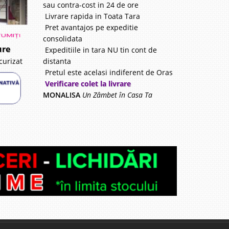
sau contra-cost in 24 de ore
Livrare rapida in Toata Tara
Pret avantajos pe expeditie
consolidata
 Lei
ure
Expeditiile in tara NU tin cont de
distanta
curizat
Furnizor
Pretul este acelasi indiferent de Oras
avorite
Verificare colet la livrare
MONALISA
Un Zâmbet în Casa Ta
i
90 Lei
disponibil
avorite