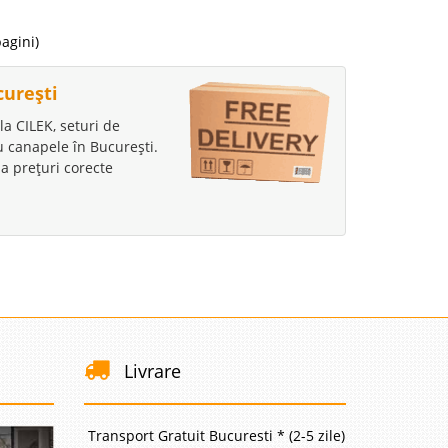
pagini)
i
curești
99 Lei
la CILEK, seturi de
disponibil
au canapele în București.
a prețuri corecte
avorite
i
63 Lei
disponibil
Livrare
avorite
Transport Gratuit Bucuresti * (2-5 zile)