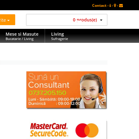
Contact -
-
-
rite
0 produs(e)
Mese si Masute
Living
Bucatarie / Living
Sufragerie