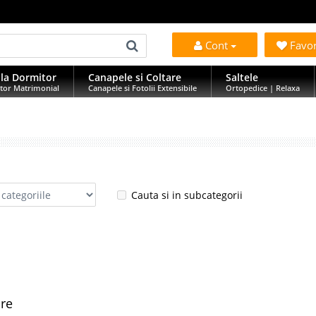
Cont
Favo
la Dormitor
Canapele si Coltare
Saltele
tor Matrimonial
Canapele si Fotolii Extensibile
Ortopedice | Relaxa
Cauta si in subcategorii
are