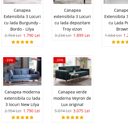
Adauga la F
 Vega nu este cea mai ..
Canapea
Canapea
Canap
Compara
Extensibila 3 Locuri
extensibila 3 Locuri
Extensibila 3
cu lada Burgundy -
cu lada depozitare
cu Lada P
Bordo - Lilya
Troy vizon
Brow
tensibila cu lada Argos
1.550
Pret
2.954 Lei
1.790 Lei
3.234 Lei
1.899 Lei
1.664 Lei
1.
uri - Canapea Extensibila cu Lada - Argos Seria de
Stoc Epuizat - In
os poate fi alegerea perfecta atat din punct de vedere
 punct de vedere calitate sau pret. Luand in considerare
Adauga la F
tea si cali..
-39%
-39%
Compara
t 3 locuri extensibila de
4.756 Le
Canapea moderna
Canapea verde
2.5
Pret Redus
ry Albastru
extensibila cu lada
moderna Veyron de
Stoc Epuizat - In
3 locuri New Lilya
Lux original
i extensibila de calitate – Story Albastra – Oferta de
2.954 Lei
1.790 Lei
5.074 Lei
3.075 Lei
Adauga la F
NIBIL doar COLTAR MIC sau COLTAR MARE si Fotolii.
i 3 locuri nu se mai fabrica Gama de canapele si
aza..