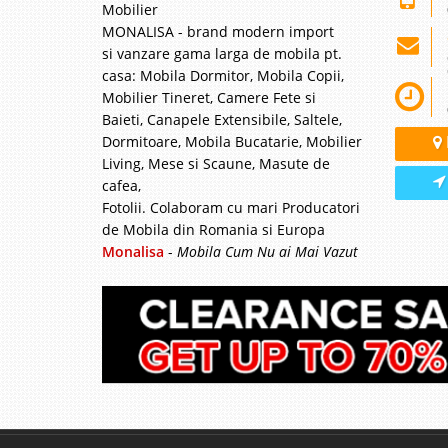
Mobilier
MONALISA - brand modern import
si vanzare gama larga de mobila pt.
casa: Mobila Dormitor, Mobila Copii,
Canapea Ex
Mobilier Tineret, Camere Fete si
Canapea 3 Locuri Exte
Baieti, Canapele Extensibile, Saltele,
alegere buna atunci ca
Dormitoare, Mobila Bucatarie, Mobilier
rezistenta, confortabil
Living, Mese si Scaune, Masute de
standard de calitate ri
cafea,
Fotolii. Colaboram cu mari Producatori
de Mobila din Romania si Europa
Monalisa
-
Mobila Cum Nu ai Mai Vazut
Canapea Ex
-39%
Burgundy - 
Canapele extensibile de
Burgundy Gama de cana
canapele extensibile cu
nu s-a lasat asteptata.