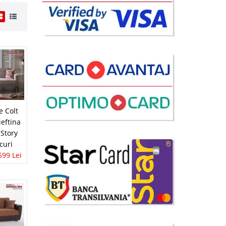
i
90 Lei
lii
 Colt
avorite
ieftina
 Story
curi
599 Lei
i
45 Lei
 | EXPUS
lii