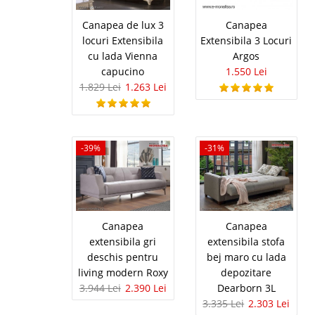
extensibila de 3 locuri
Canapea de lux 3
Canapea
locuri Extensibila
Extensibila 3 Locuri
cu lada Vienna
Argos
capucino
1.550 Lei
Canapea Ex
1.829 Lei
1.263 Lei
Canapele pe Pat de Arc
canapele si fotolii Arg
al utilitatii dar si din
toate avantajele, utilita
-39%
-31%
Canapea Col
-45%
Canapea
Canapea
calitate Sto
extensibila gri
extensibila stofa
deschis pentru
bej maro cu lada
Canapea de Colt 3 locur
living modern Roxy
depozitare
pret Coltar Mic DISPO
3.944 Lei
2.390 Lei
Dearborn 3L
Canapele simple de 2 s
fotolii Story se incadre
3.335 Lei
2.303 Lei