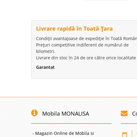
Canapea de 
-45%
Livrare rapidă în Toată Țara
calitate Sto
Condiții avantajoase de expediție în Toată Român
Prețuri competitive indiferent de numărul de
Canapele de colt extensi
kilometri.
crem – Disponibil doar
Livrare din stoc în 24 de ore către orice localitate
MAI FABRICA O canapea 
cand urmariti m..
Garantat
Canapea de 
-31%
lada Vienn
Mobila MONALISA
C
Canapele Extensibile d
FOTOLIU – SETUL DE 
promoveaza o linie spe
substantial in amenaja
- Magazin Online de Mobila si