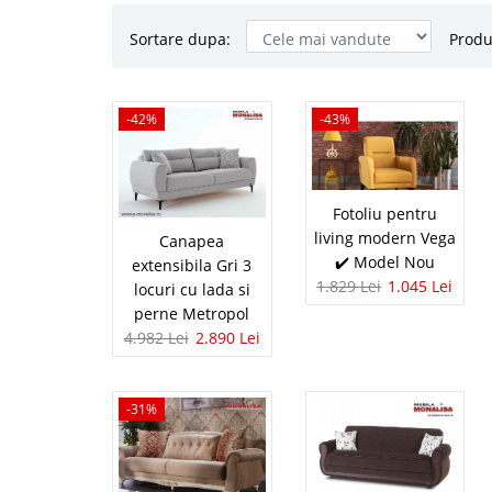
Sortare dupa:
Produ
Canapea ext
-42%
-42%
-43%
lada si per
Canapea Gri extensibil
Fotoliu pentru
Metropol Descopera ele
living modern Vega
deschis de 3 locuri ex
Canapea
adauga un farmec subtil
✔️ Model Nou
extensibila Gri 3
1.829 Lei
1.045 Lei
locuri cu lada si
perne Metropol
4.982 Lei
2.890 Lei
Fotoliu pe
-43%
Model Nou
-31%
Fotolii ieftine de cali
DOAR FOTOLII Vega est
datorita modelului nou