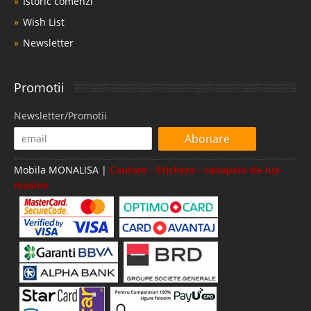
Istoric comenzi
Wish List
Newsletter
Promotii
Newsletter/Promotii
Abonare
Mobila MONALISA |
Cautare - Eticheta - canapele-de-lux-
masive