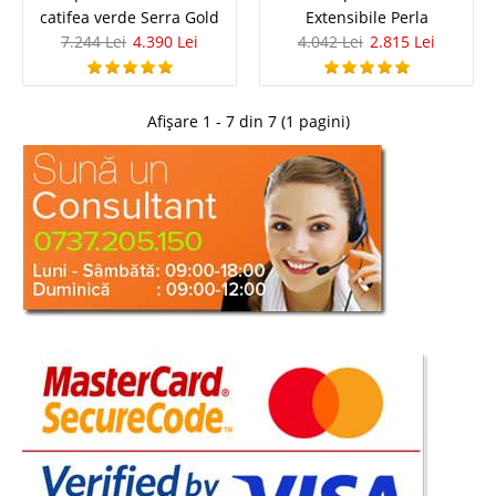
catifea verde Serra Gold
Extensibile Perla
7.244 Lei
4.390 Lei
4.042 Lei
2.815 Lei
Afișare 1 - 7 din 7 (1 pagini)
Canapea Extensibila Reno - Brown
Canapea Extensibila cu Lada - Reno - Brown Maro este cea mai populara
culoare in gama de canapele ieftine cu un raport calitate pret foarte bun.
Calitatea foarte buna si gama de preturi accesibile dar si utilitatea
propulseaza seria de canapele extensibile Reno in top..
Compara
3.218 Lei
1.890 Lei
Pret Redus
Stoc Epuizat - Indisponibil
Adauga la Favorite