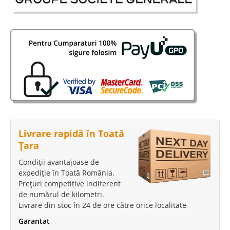
Stoc Epuizat - Indisponibil
Adauga la Favorite
-39%
Canapea moderna de lux catifea
Livrare rapidă în Toată
Țara
verde Serra Gold
Condiții avantajoase de
Canapele de lux moderne catifea verde - Serra Gold ⭐ Canapele originale
expediție în Toată România.
Istikbal Turcia Linia de canapele si fotolii de lux Serra se remarca prin
armonia culorilor stilul elegant modern confort si calitate. Daca in
Prețuri competitive indiferent
amenajarea livingului cautati o canap..
de numărul de kilometri.
Livrare din stoc în 24 de ore către orice localitate
Compara
Garantat