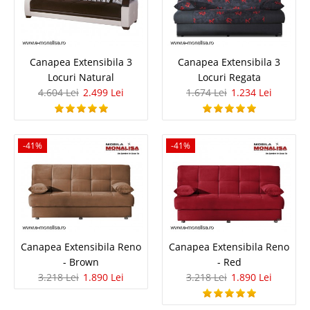
Canapea Extensibila 3 Locuri Natural
Canapea Extensibila 3
Canapea Extensibila 3
Locuri Natural
Locuri Regata
Canapele 3 Locuri Extensibile cu Lada Depozitare - Natural Livingul sau
4.604 Lei
2.499 Lei
1.674 Lei
1.234 Lei
sufrageria este camera in care ne primim musafirii, este oglinda intregii
case, de aceea este foarte important sa acordam atentie elementelor de
mobila si mobilier dar mai ales setului de canapele, colta..
-41%
-41%
Compara
4.604 Lei
2.499 Lei
Pret Redus
Stoc Epuizat - Indisponibil
Canapea Extensibila Reno
Canapea Extensibila Reno
Adauga la Favorite
- Brown
- Red
3.218 Lei
1.890 Lei
3.218 Lei
1.890 Lei
-26%