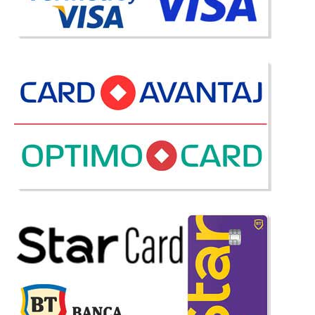
-41%
Canapea Extensibila Reno - Red
Canapele Extensibile cu Lada - Reno - Red O canapea rosie este o bucurie,
o canapea visinie este o incantare. In gama de canapele ieftine modelul
Reno se remarca datorita calitatii dar si utilitatii sale. Canapeaua
extensibila cu lada pentru depozitarea lenjeri..
Compara
3.218 Lei
1.890 Lei
Pret Redus
Stoc Epuizat - Indisponibil
Adauga la Favorite