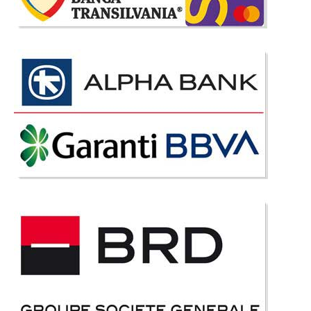
-39%
Canapea gri inchis de lux Serra Gold
pentru living elegant
Canapele gri inchis de lux - Serra Gold ⭐ Preturi de fabrica Istikbal Turcia
Transport Gratuit Bucuresti Colectia de canapele si fotolii Serra
reprezinta o alegere luxoasa, caracterizata de armonia culorilor, stilul
elegant si modern, confortul si calitat..
Compara
7.244 Lei
4.390 Lei
Pret Redus