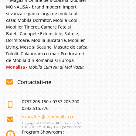
- Magazin Online de Mobila si Mobilier
MONALISA - brand modern import
4.042 Lei
si vanzare gama larga de mobila pt.
casa: Mobila Dormitor, Mobila Copii,
2.815 Lei
Pret Redus
Mobilier Tineret, Camere Fete si
Stoc Epuizat - Indisponibil
Baieti, Canapele Extensibile, Saltele,
Adauga la Favorite
Dormitoare, Mobila Bucatarie, Mobilier
Living, Mese si Scaune, Masute de cafea,
Fotolii. Colaboram cu mari Producatori
de Mobila din Romania si Europa
Monalisa
-
Mobila Cum Nu ai Mai Vazut
Contactati-ne
0737.205.150 / 0737.205.200
0242.515.776
expozitie @ e-monalisa.ro
Copyright © 1991-2026 REK Evolution SRL
CUI: RO1932134, Reg. Com. J51/966/1991
Program Showroom :