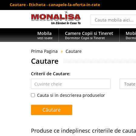
Cautare - Eticheta - canapele-la-oferta-in-rate
Mobila
Camere Copii si Tineret
Mobi
vezi toate
Dormitor Copii si Tineret
Dormi
Prima Pagina
Cautare
Cautare
Criterii de Cautare:
Cauta si in descrierea produselor
Produse ce indeplinesc criteriile de caut