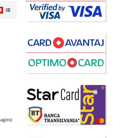
i
00 Lei
disponibil
avorite
pagini)