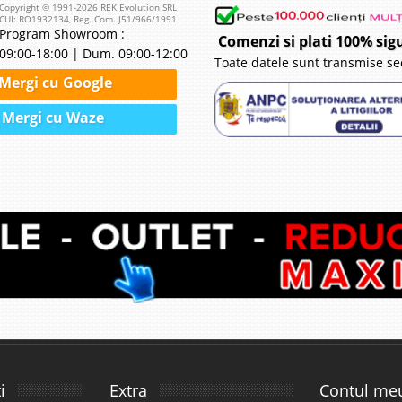
Copyright © 1991-2026 REK Evolution SRL
CUI: RO1932134, Reg. Com. J51/966/1991
Program Showroom :
Comenzi si plati 100% sig
09:00-18:00 | Dum. 09:00-12:00
Toate datele sunt transmise se
Mergi cu Google
Mergi cu Waze
i
Extra
Contul me