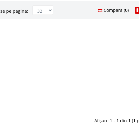
Compara (0)
se pe pagina:
tina 3 locuri extensibila cu
3.465 Le
2.1
Pret Redus
i de calitate
Stoc Epuizat - In
tate 3 locuri extensibila cu lada depozitare Elita Gri
Adauga la F
Elita se situeaza in top 10 vanzari canapele si
ine. Atat canapeaua de 3 locuri cat si cea de 2 locuri
n..
Compara
Afișare 1 - 1 din 1 (1 