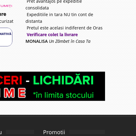
Pret avantajos pe expeditie
consolidata
ure
Expeditiile in tara NU tin cont de
distanta
curizat
Pretul este acelasi indiferent de Oras
Verificare colet la livrare
MONALISA
Un Zâmbet în Casa Ta
u
Promotii