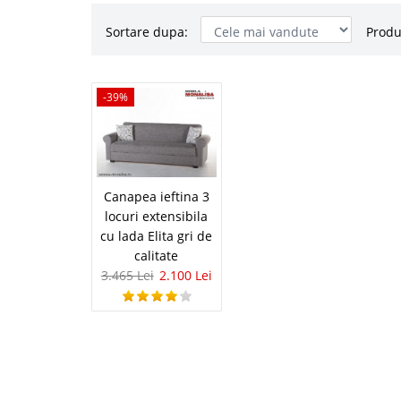
Sortare dupa:
Produ
Canapea ief
-39%
-39%
lada Elita gr
Canapea ieftina de cali
Componentele din gama 
fotolii extensibile ieft
Canapea ieftina 3
dar si fotoliul sunt exte
locuri extensibila
cu lada Elita gri de
calitate
3.465 Lei
2.100 Lei