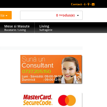
Contact -
-
-
rite
0 produs(e)
Mese si Masute
Living
Bucatarie / Living
Sufragerie