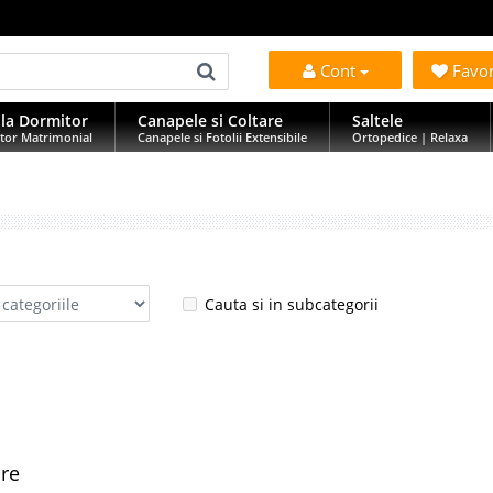
Cont
Favo
la Dormitor
Canapele si Coltare
Saltele
tor Matrimonial
Canapele si Fotolii Extensibile
Ortopedice | Relaxa
Cauta si in subcategorii
are