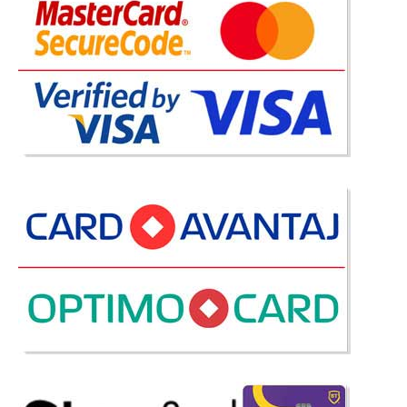
-26%
Coltar extensibil cu lada pe stofa
albastru marin Elegant
Coltare extensibile cu lada | Canapele de colt pe stofa bleumarin – Elegant
Atunci cand cautati o canapea de colt pentru sufragerie sau un coltar
extensibil pentru living va recomandam sa aveti in vedere marimea
suprafetei de dormit, grila de preturi de vanzare dar si utilit..
Compara
3.357 Lei
2.474 Lei
Pret Redus
Stoc Epuizat - Indisponibil