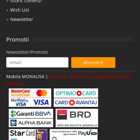
Istoric comenzi
Wish List
Newsletter
Promotii
Newsletter/Promotii
Abonare
Mobila MONALISA |
Cautare - Eticheta - canapele-si-fotolii-
bellona