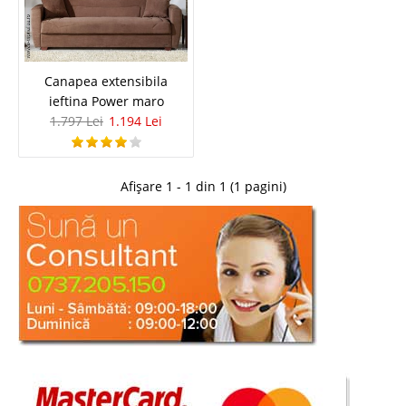
Canapea extensibila ieftina Power
Canapea extensibila
ieftina Power maro
maro
1.797 Lei
1.194 Lei
Canapea extensibila ieftina cu lada pentru depozitare – Power maro
Canapeaua Power pentru 3 persoane se remarca in top vanzari canapele
ieftine datorita calitatii materialelor utilitatii si confortului oferit pe o oferta
Afișare 1 - 1 din 1 (1 pagini)
de pret avantajoasa si corecta. &nb..
Compara
1.797 Lei
1.194 Lei
Pret Redus
Stoc Epuizat - Indisponibil
Adauga la Favorite