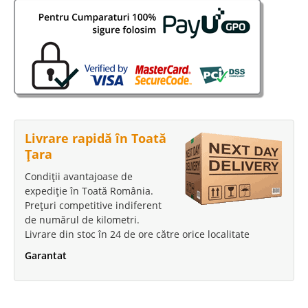
Red
Canapele Extensibile 3 Locuri cu Lada depozitare - Vegas Red Va doriti o
canapea Rosie la un pret excelent ? Cautati o canapea ieftina de 3 locuri,
sa aibe lada pentru depozitarea lenjeriei, sa aibe o constructie solida si sa
fie foarte confortabila ? Canapeaua..
Compara
Livrare rapidă în Toată
2.498 Lei
Țara
1.725 Lei
Pret Redus
Condiții avantajoase de
Stoc Epuizat - Indisponibil
expediție în Toată România.
Prețuri competitive indiferent
Adauga la Favorite
de numărul de kilometri.
Livrare din stoc în 24 de ore către orice localitate
-16%
Garantat