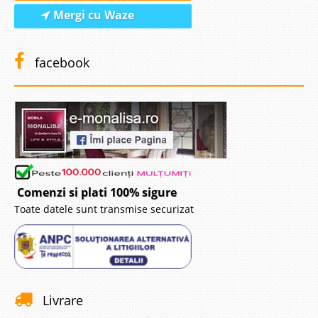
Mergi cu Waze
facebook
Canapea Extensibila Reno - Red
Canapele Extensibile cu Lada - Reno - Red O canapea rosie este o bucurie,
o canapea visinie este o incantare. In gama de canapele ieftine modelul
Reno se remarca datorita calitatii dar si utilitatii sale. Canapeaua
extensibila cu lada pentru depozitarea lenjeri..
Compara
Comenzi si plati 100% sigure
3.218 Lei
Toate datele sunt transmise securizat
1.890 Lei
Pret Redus
Stoc Epuizat - Indisponibil
Adauga la Favorite
Livrare
-39%