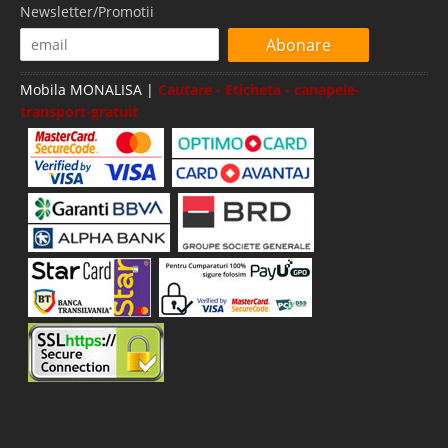
3.026 Lei
Newsletter/Promotii
Pret Redus
Indisponibil-Furnizor delistat
Abonare
Adauga la Favorite
Mobila MONALISA |
Cautare - Eticheta - canapele-
transport-gratuit
Canapele si fotolii Havana matlas la
comanda
Comanda direct din fabrica la pret special Canapele si Fotolii Havana
matlasate cu tetiere si perne Canapeaua si fotoliile Havana matlas sunt
canapele la moda si se recomanda pentru mobilarea unui living modern
pe stil elegant in diverse combinatii de culori. Ser..
Compara