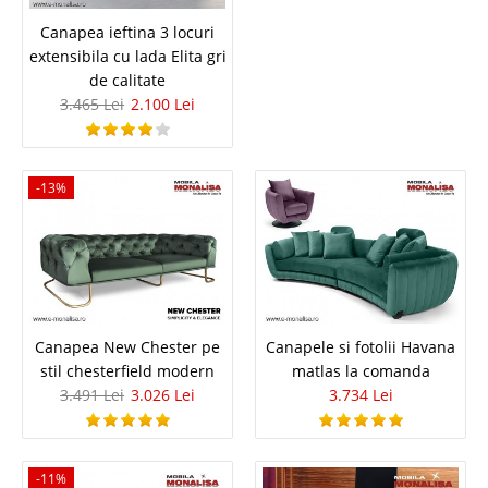
2.990 Lei
Pret Redus
Canapea ieftina 3 locuri
Stoc Epuizat - Indisponibil
extensibila cu lada Elita gri
Adauga la Favorite
de calitate
3.465 Lei
2.100 Lei
-39%
-13%
Canapea chesterfield catifea albastru
regal Dorea - 3 locuri
Canapea New Chester pe
Canapele si fotolii Havana
stil chesterfield modern
matlas la comanda
Canapele chesterfield si fotolii catifea Albastru Royal – Model original
Turcia - livrare Gratuita Bucuresti Fie ca sunteti in cautarea unui set de
3.491 Lei
3.026 Lei
3.734 Lei
canapele si fotolii pe stil chesterfield ori va doriti independent piese
precum canapea 3 locuri albastra model ..
Compara
-11%