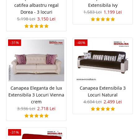
catifea albastru regal
Extensibila Ivy
Dorea - 3 locuri
1.583 Lei
1.199 Lei
5.198 Lei
3.150 Lei
Canapea 3 Locuri cu Lada Vegas -
-31%
-46%
Orange
Canapele ieftine de 3 Locuri Extensibile cu Lada - Vegas Portocaliu O
canapea Portocalie este un rasfat, Vegas este o canapea ieftina foarte
avantajoasa pentru tineri, studenti sau elevi ori pentru apartamente sau
case cu camere mici. Seria de canapele extensibile Veg..
Canapea Eleganta de lux
Canapea Extensibila 3
Compara
Extensibila 3 Locuri Vienna
Locuri Natural
crem
4.604 Lei
2.499 Lei
2.498 Lei
3.936 Lei
2.718 Lei
1.725 Lei
Pret Redus
Stoc Epuizat - Indisponibil
-31%
Adauga la Favorite