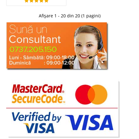
Compara
Afișare 1 - 20 din 20 (1 pagini)
1.583 Lei
1.199 Lei
Pret Redus
Stoc Epuizat - Indisponibil
Adauga la Favorite
-31%
Canapea Eleganta de lux Extensibila
3 Locuri Vienna crem
Canapele de Lux Extensibile si Elegante pentru 3 persoane Vienna Crem cu
perne violet Sunteti in cautarea unei canapele deosebite? intentionati