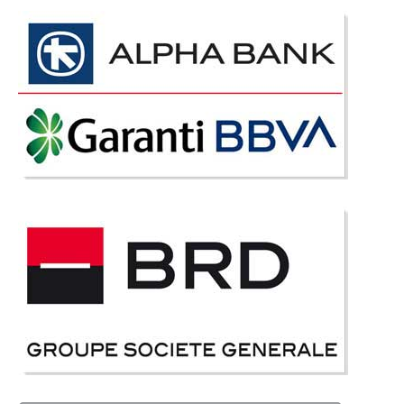
Canapele 3 Locuri Extensibile cu Lada Depozitare - Natural Livingul sau
sufrageria este camera in care ne primim musafirii, este oglinda intregii
case, de aceea este foarte important sa acordam atentie elementelor de
mobila si mobilier dar mai ales setului de canapele, colta..
Compara
4.604 Lei
2.499 Lei
Pret Redus
Stoc Epuizat - Indisponibil
Adauga la Favorite
-31%
Canapea Extensibila 3 Locuri Vegas