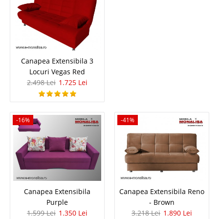
-7%
Canapea Extensibila 3
Locuri Vegas Red
2.498 Lei
1.725 Lei
Canapea Anatolia 3 locuri Extensibila
Canapele Anatolia extensibile - pentru apartamente mici Anatolia este o
canapea extensibila de 3 locuri cu saltea din poliuretan pe un mecanism
-16%
-41%
de extensie tip italian ce ofera un raport calitate pret excelent. In gama ei
de preturi canapeaua Anatolia te surprin..
Compara
3.751 Lei
Canapea Extensibila
Canapea Extensibila Reno
3.488 Lei
Pret Redus
Purple
- Brown
Indisponibil-Furnizor delistat
1.599 Lei
1.350 Lei
3.218 Lei
1.890 Lei