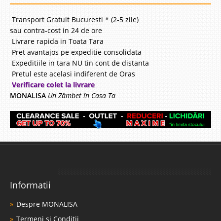
Transport Gratuit Bucuresti * (2-5 zile)
sau contra-cost in 24 de ore
Livrare rapida in Toata Tara
Pret avantajos pe expeditie consolidata
Canapea Extensibila Star
Expeditiile in tara NU tin cont de distanta
Pretul este acelasi indiferent de Oras
Canapele Extensibile cu Lada Lenjerie - Star Seria de canapele Star se
Verificare colet la livrare
compune din canapea 3 locuri - extensibila cu lada, fotoliu, coltar mic -
MONALISA
Un Zâmbet în Casa Ta
extensibil cu lada, coltar mare 3+2 locuri - extensibil cu lada. Pretul
avantajos, calitatea deosebita si faptul ca sunt di..
Compara
3.399 Lei
2.060 Lei
Pret Redus
Stoc Epuizat - Indisponibil
Informatii
Adauga la Favorite
Despre MONALISA
Termeni si Conditii