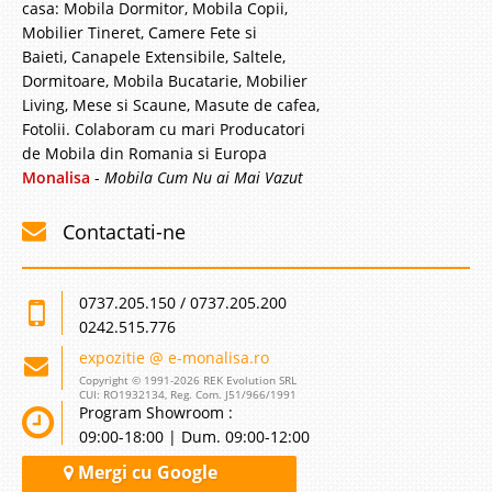
casa: Mobila Dormitor, Mobila Copii,
Mobilier Tineret, Camere Fete si
Baieti, Canapele Extensibile, Saltele,
Dormitoare, Mobila Bucatarie, Mobilier
Canapea Extensibila Reno - Brown
Living, Mese si Scaune, Masute de cafea,
Canapea Extensibila cu Lada - Reno - Brown Maro este cea mai populara
Fotolii. Colaboram cu mari Producatori
culoare in gama de canapele ieftine cu un raport calitate pret foarte bun.
de Mobila din Romania si Europa
Calitatea foarte buna si gama de preturi accesibile dar si utilitatea
Monalisa
-
Mobila Cum Nu ai Mai Vazut
propulseaza seria de canapele extensibile Reno in top..
Compara
Contactati-ne
3.218 Lei
0737.205.150 / 0737.205.200
1.890 Lei
Pret Redus
0242.515.776
Stoc Epuizat - Indisponibil
expozitie @ e-monalisa.ro
Adauga la Favorite
Copyright © 1991-2026 REK Evolution SRL
CUI: RO1932134, Reg. Com. J51/966/1991
Program Showroom :
09:00-18:00 | Dum. 09:00-12:00
-41%
Mergi cu Google