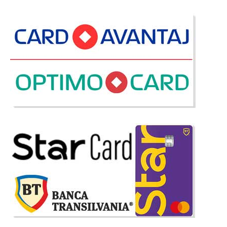
amenajarea unui living cu totul diferit de clasicele tipare gen o cutie cu
doua brate? va plac amenajarile nobile si finisajele clasice d..
Compara
3.936 Lei
2.718 Lei
Pret Redus
Stoc Epuizat - Indisponibil
Adauga la Favorite
-46%
Canapea Extensibila 3 Locuri Natural