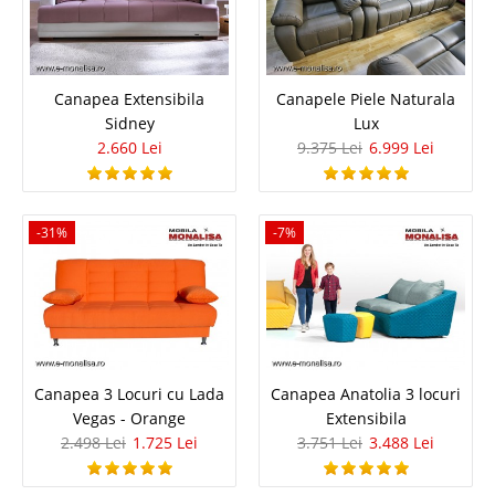
Canapea Extensibila Sidney
Canapea Extensibila
Canapele Piele Naturala
Sidney
Lux
Canapele Extensibile de Calitate - Sidney Seria de canapele si fotolii
2.660 Lei
9.375 Lei
6.999 Lei
prezentata este compusa din canapea extensibila 3 locuri, canapea
extensibila 2 locuri si fotoliu. Sidney este o canapea vesela, este o gama
de canapele si fotolii ce se adreseaza persoanelor optim..
-31%
-7%
Compara
2.660 Lei
Pret
Stoc Epuizat - Indisponibil
Adauga la Favorite
Canapea 3 Locuri cu Lada
Canapea Anatolia 3 locuri
Vegas - Orange
Extensibila
2.498 Lei
1.725 Lei
3.751 Lei
3.488 Lei
-25%