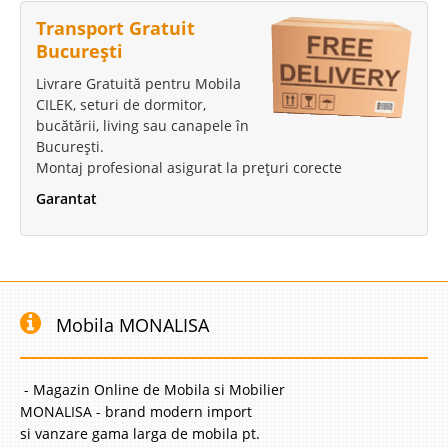
Transport Gratuit
București
Canapea Extensibila Purple
Livrare Gratuită pentru Mobila
Canapele Extensibile 3 Locuri cu Lada de depozitare - Purple Disponibila
CILEK, seturi de dormitor,
online si cu plata in Rate, canapeaua extensibila Purple ofera un raport
bucătării, living sau canapele în
calitate pret foarte bun si se situeaza in top vanzari canapele ieftine de
folosinta zilnica. In gama de canapele extens..
București.
Montaj profesional asigurat la prețuri corecte
Compara
Garantat
1.599 Lei
1.350 Lei
Pret Redus
Indisponibil-Furnizor delistat
Mobila MONALISA
Adauga la Favorite
-41%
- Magazin Online de Mobila si Mobilier
MONALISA - brand modern import
si vanzare gama larga de mobila pt.