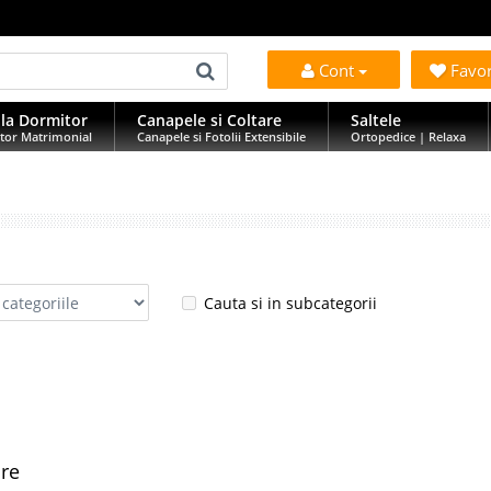
Cont
Favo
la Dormitor
Canapele si Coltare
Saltele
tor Matrimonial
Canapele si Fotolii Extensibile
Ortopedice | Relaxa
Cauta si in subcategorii
are