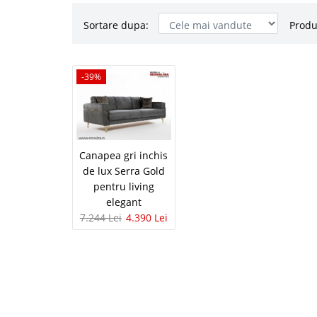
Sortare dupa:
Produ
Canapea gr
-39%
-39%
pentru livi
Canapele gri inchis de 
Transport Gratuit Bucur
alegere luxoasa, caract
Canapea gri inchis
confortul si calitat..
de lux Serra Gold
pentru living
elegant
7.244 Lei
4.390 Lei