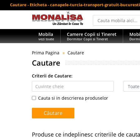
Cautare - Eticheta - canapele-turcia-transport-gratuit-bucuresti
Mobila
Camere Copii si Tineret
Mobi
vezi toate
Dormitor Copii si Tineret
Dormi
Prima Pagina
Cautare
Cautare
Criterii de Cautare:
Cauta si in descrierea produselor
Produse ce indeplinesc criteriile de caut