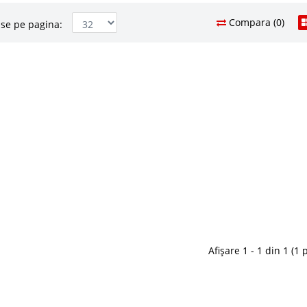
Compara (0)
se pe pagina:
i inchis de lux Serra Gold
7.244 Le
4.3
Pret Redus
ng elegant
Stoc Epuizat - In
lux - Serra Gold ⭐ Preturi de fabrica Istikbal Turcia
Adauga la F
esti Colectia de canapele si fotolii Serra reprezinta o
erizata de armonia culorilor, stilul elegant si modern,
Compara
Afișare 1 - 1 din 1 (1 