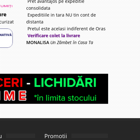
Pret avantajos pe expeditie
consolidata
ure
Expeditiile in tara NU tin cont de
distanta
curizat
Pretul este acelasi indiferent de Oras
Verificare colet la livrare
MONALISA
Un Zâmbet în Casa Ta
u
Promotii