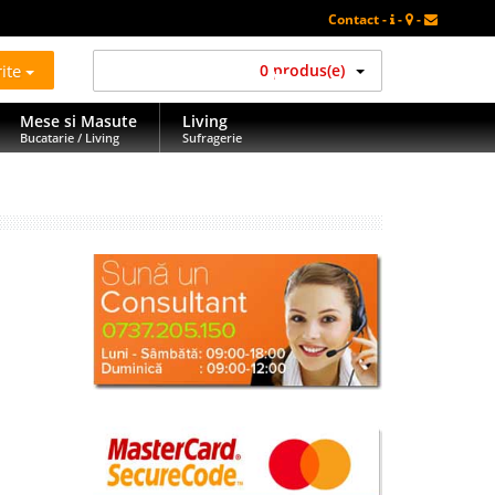
Contact -
-
-
rite
0 produs(e)
Mese si Masute
Living
Bucatarie / Living
Sufragerie