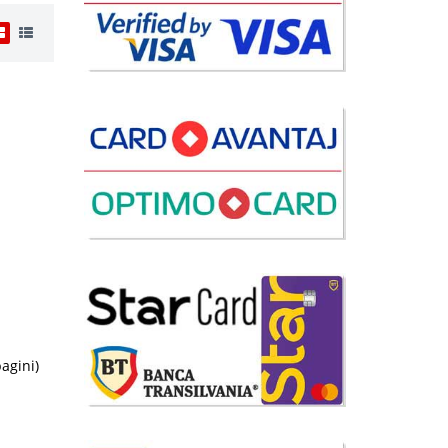
i
90 Lei
disponibil
avorite
pagini)