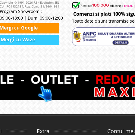
Copyright © 1991-2026 REK Evolution SRL
CUI: RO1932134, Reg. Com. J51/966/1991
Program Showroom :
Comenzi si plati 100% sig
09:00-18:00 | Dum. 09:00-12:00
Toate datele sunt transmise se
Mergi cu Google
Mergi cu Waze
i
Extra
Contul me