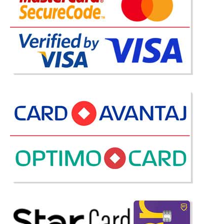
-43%
Masa de birou alba copii Yakut Line
Birou fete alb Pret Cilek
Birou alb pentru fete Yakut Line ⛅ Masa de birou alba pt. copii scoala ✍
Oferta pret import Direct Yakut Line Study Desk este un birou scolar alb
pentru fete si este foarte apreciat datorita designului minimalist modern.
Biroul alb pentru copii de scoala Yakut Line sur..
Compara
1.041 Lei
595 Lei
Pret Redus