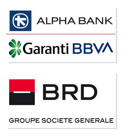
Coltar extensibil cu lada depozitare
Star crem
Oferta pret coltare extensibile cu lada depozitare ⭐ Star crem Un coltar
extensibil ce s-a impus repede in top vanzari coltare extensibil este
coltarul extensibil Star. Star nu este cel mai ieftin coltar extensibil dar este
cel mai avantajos din pu..
Compara
8.498 Lei
5.150 Lei
Pret Redus
Stoc Epuizat - Indisponibil
Adauga la Favorite
-1%