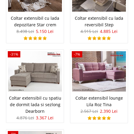
In Stoc
Vezi Detalii
Coltar extensibil cu lada
Coltar extensibil cu lada
Adauga la Favorite
depozitare Star crem
reversibil Step
8.498 Lei
5.150 Lei
4.915 Lei
4.885 Lei
-43%
-31%
-7%
Coltar extensibil gri pentru Living
modern Still V Reversibil
Coltar extensibil cu spatiu
Coltar extensibil lounge
de dormit lada si sezlong
Lila Roz Tina
Coltare extensibile Gri cu perne incluse in pret pentru living modern ⭐ Still
Dearborn
2.567 Lei
2.390 Lei
V oferta de preturi Un coltar modern pentru zona de living trebuie sa
aduca o contributie majora amenajarii generale a camerei de oaspeti cat
4.876 Lei
3.367 Lei
si un plus de functionalitate. Still V este un c..
Compara