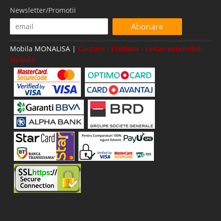
Newsletter/Promotii
Abonare
Mobila MONALISA |
Cautare - Eticheta - coltar-extensibil-
cu-lada