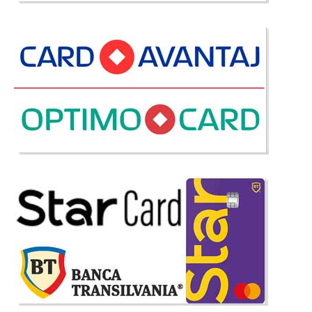
Coltar extensibil cu lada pt. depozitare Vigo de Lux rosu burgundy
Canapeaua de colt Vigo este recomandata in amenajarea unui living
elegant sau a unei sufragerii pe stil masiv. Linia de design a coltarului
extensibil rosu burgundy Vigo este inspirata de e..
Compara
10.438 Lei
7.270 Lei
Pret Redus
Stoc Epuizat - Indisponibil
Adauga la Favorite
-39%