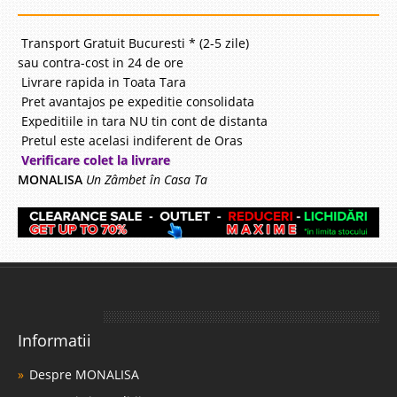
indisponibil - furnizor delistat
Transport Gratuit Bucuresti * (2-5 zile)
Adauga la Favorite
sau contra-cost in 24 de ore
Livrare rapida in Toata Tara
-10%
Pret avantajos pe expeditie consolidata
Expeditiile in tara NU tin cont de distanta
Pretul este acelasi indiferent de Oras
Verificare colet la livrare
MONALISA
Un Zâmbet în Casa Ta
Coltar Extensibil Prima
Coltare Extensibile cu Lada Prima este rezultatul ultimelor cercetari in
proiectare si design din domeniul canapele si coltare extensibile sau fixe.
Coltarul Prima contine elemente de eleganta, stil si design revolutionare
ce maximizeaza atat utilitatea dar si as..
Compara
Informatii
Despre MONALISA
6.160 Lei