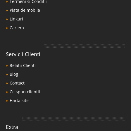
Termeni si Conditii
5.544 Lei
Pret Redus
Piata de mobila
Indisponibil-Furnizor delistat
Linkuri
Adauga la Favorite
Cariera
Servicii Clienti
Relatii Clienti
Blog
Contact
Ce spun clientii
Harta site
Extra