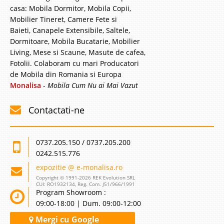
Adauga la Favorite
casa: Mobila Dormitor, Mobila Copii,
Mobilier Tineret, Camere Fete si
-7%
Baieti, Canapele Extensibile, Saltele,
Dormitoare, Mobila Bucatarie, Mobilier
Living, Mese si Scaune, Masute de cafea,
Fotolii. Colaboram cu mari Producatori
de Mobila din Romania si Europa
Monalisa
-
Mobila Cum Nu ai Mai Vazut
Coltar extensibil lounge Lila Roz Tina
Contactati-ne
Coltare extensibile tip lounge – 2 locuri cu sezlong – Tina Lila – Roz
Gigantul producator de mobilier tapitat Bellona ne propune un coltar cu
sezlong tip lounge ce impresioneaza prin calitate si utilitate dar si prin linia
0737.205.150 / 0737.205.200
de design ce aduce un aer&nb..
0242.515.776
Compara
expozitie @ e-monalisa.ro
Copyright © 1991-2026 REK Evolution SRL
CUI: RO1932134, Reg. Com. J51/966/1991
Program Showroom :
2.567 Lei
09:00-18:00 | Dum. 09:00-12:00
2.390 Lei
Pret Redus
Mergi cu Google
Stoc Epuizat - Indisponibil