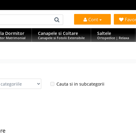
Cont
Favo
la Dormitor
Canapele si Coltare
Saltele
tor Matrimonial
Canapele si Fotolii Extensibile
Ortopedice | Relaxa
Cauta si in subcategorii
are