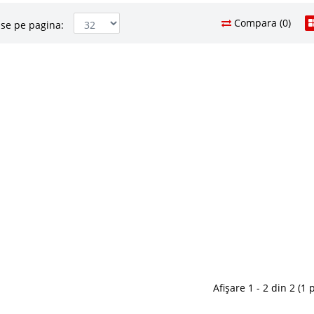
Compara (0)
se pe pagina:
nsibil Gri 2+2 - 3+2 - 3+3
11.686 L
6.7
Pret Redus
ada depozitare Metropol
In Stoc
i deschis cu lada pt. lenjerie 2+2 – 3+2 sau mare 3+3
Vezi Deta
etropol Alege coltarul extensibil de culoare gri
lectie de canapele de colt extensibile ce reprezinta
Adauga la F
rtabil..
Compara
nsibil Philadelphia
4.200 Le
3.8
Pret Redus
 Lada - Philadelphia Pentru unii viata inseamna
bari in aer liber. Pentru altii viata inseamna relaxare
indisponibil - 
intr-un coltar modern si comod bucurandu-se de o
delistat
Afișare 1 - 2 din 2 (1 
ul extensi..
Adauga la F