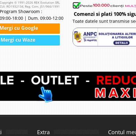
Copyright © 1991-2026 REK Evolution SRL
CUI: RO1932134, Reg. Com. J51/966/1991
Program Showroom :
Comenzi si plati 100% sig
09:00-18:00 | Dum. 09:00-12:00
Toate datele sunt transmise se
Mergi cu Google
Mergi cu Waze
i
Extra
Contul me