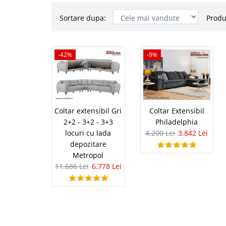
Sortare dupa:
Produ
Coltar exte
-42%
-42%
-9%
locuri cu l
Coltare extensibile gr
locuri confortabile | M
deschis Metropol, o co
Coltar extensibil Gri
Coltar Extensibil
solutia practica si confo
2+2 - 3+2 - 3+3
Philadelphia
locuri cu lada
4.200 Lei
3.842 Lei
depozitare
Metropol
11.686 Lei
6.778 Lei
Coltar Exte
-9%
Coltare Extensibile cu
vacante, drumetii, plim
intr-o casa perfecta, 
relaxare totala. Coltar