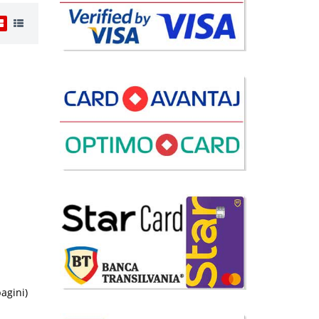
ei
78 Lei
lii
avorite
i
42 Lei
furnizor
pagini)
avorite