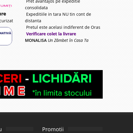
Pret avantajos pe expeditie
consolidata
ure
Expeditiile in tara NU tin cont de
distanta
curizat
Pretul este acelasi indiferent de Oras
Verificare colet la livrare
MONALISA
Un Zâmbet în Casa Ta
u
Promotii