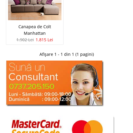
Canapea de Colt Manhattan
Canapea de Colt
Manhattan
Canapele Extensibile de Colt Manhattan Gama de canapele cu fotolii si
1.902 Lei
1.815 Lei
coltare Manhattan se adreseaza tinerilor si se incadreaza perfect in
camere cu design modern. Coltarul Manhattan este construit pe o
structura foarte rezistenta din lemn masiv supraconsolidata atat ..
Afișare 1 - 1 din 1 (1 pagini)
Compara
1.902 Lei
1.815 Lei
Pret Redus
indisponibil - furnizor delistat
Adauga la Favorite