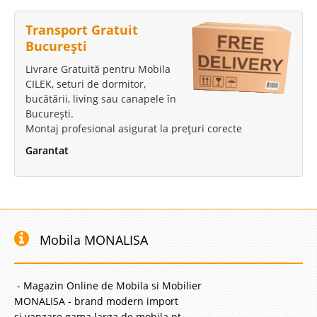
Compara
Transport Gratuit
1.334 Lei
București
929 Lei
Pret Redus
Livrare Gratuită pentru Mobila
Stoc Epuizat - Indisponibil
CILEK, seturi de dormitor,
bucătării, living sau canapele în
Adauga la Favorite
București.
Montaj profesional asigurat la prețuri corecte
Garantat
Mobila MONALISA
- Magazin Online de Mobila si Mobilier
MONALISA - brand modern import
si vanzare gama larga de mobila pt.