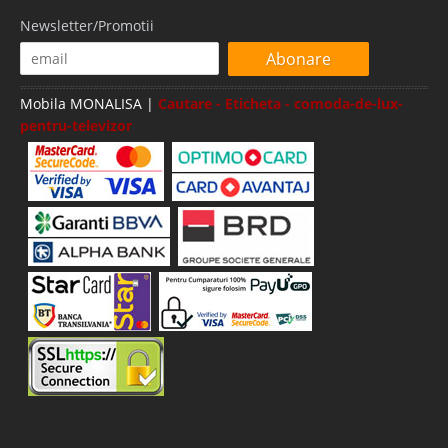
Newsletter/Promotii
Abonare
Mobila MONALISA |
Cautare - Eticheta - comoda-de-lux-
pentru-televizor