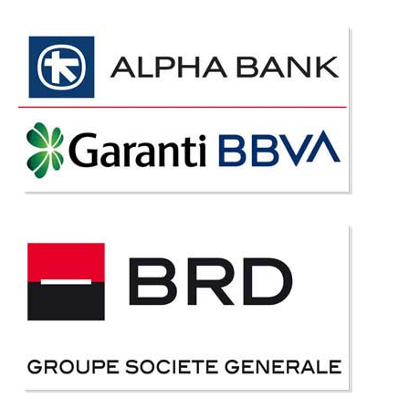
Adauga la Favorite
-39%
Comoda TV alba lucioasa Helen de
lux ⭐
Comoda tv alba lucioasa de lux – Helen ⭐ cu panou de perete polita si
dulap incluse in pret Livingul dvs. merita o amenajare de exceptie iar
comoda lunga pentru televizor este piesa centrala intr-un ambient modern
si elegant. Alb fildes lucios este o n..
Compara