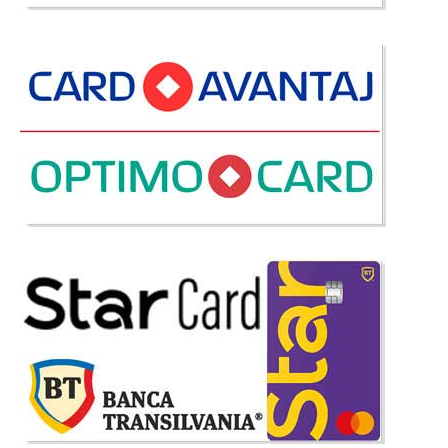
-39%
Comoda TV alba cu auriu si cristal
Lorenz
Comoda Tv alb lucios cu auriu - design special de lux - Lorenz NU
INCLUDE panoul de perete Amenajarea unei sufragerii de lux pe un stil
elegant si modern este o adevarata provocare. Pentru o amenajare
reusita a livingului pe stil modern de ..
Compara
2.475 Lei
1.500 Lei
Pret Redus
Stoc Epuizat - Indisponibil