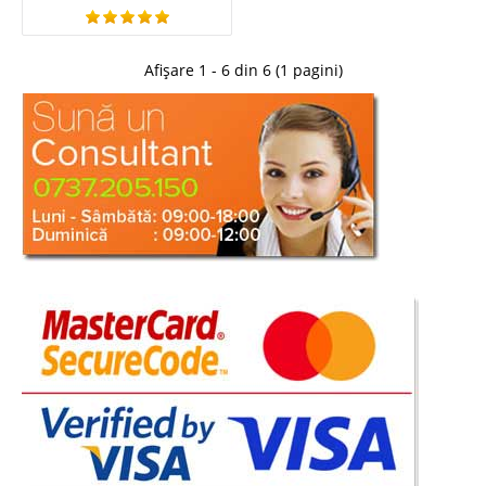
Afișare 1 - 6 din 6 (1 pagini)
Comoda TV alb lucios Lisbon de lux
Comoda tv alba lucioasa de lux lunga – Lisbon Atunci cand sufrageria sau
livingul dvs. este amenajat pe o linie de design nobil cu mobilier de lux alb
trebuie sa mentineti nota de eleganta si in zona dedicata televizorului.
Indiferent ca preferati plasma tv le..
Compara
1.990 Lei
1.499 Lei
Pret Redus
Stoc Epuizat - Indisponibil
Adauga la Favorite