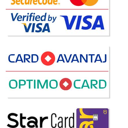
Comoda Copii Turbo Cars Rosu
Comoda 4 sertare in forma de Statie de Benzina Formula 1 | Turbo Cars
Rosu Un accesoriu nelipsit in dormitorul copilului este o comoda cu
sertare foarte utila pentru ciorapei si alte elemente de lenjerie necesare
micului strengar. Calitatea deosebita a materialelor ..
Compara
2.186 Lei
1.882 Lei
Pret Redus
Stoc Epuizat - Indisponibil
Adauga la Favorite