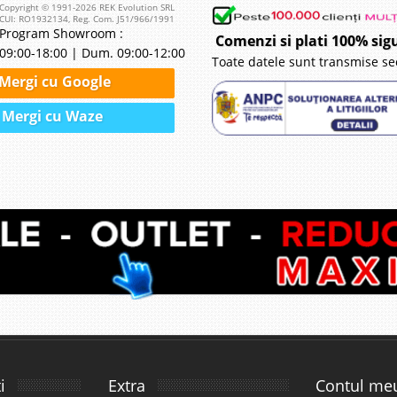
Copyright © 1991-2026 REK Evolution SRL
CUI: RO1932134, Reg. Com. J51/966/1991
Program Showroom :
Comenzi si plati 100% sig
09:00-18:00 | Dum. 09:00-12:00
Toate datele sunt transmise se
Mergi cu Google
Mergi cu Waze
i
Extra
Contul me