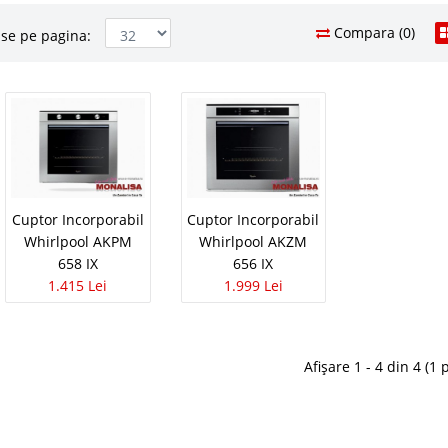
Compara (0)
se pe pagina:
orporabil Gorenje BO 71
1.475
Pret
Stoc Epuizat - In
unctional - 65 l Zona marita de coacere Produs/
Adauga la F
orma cuptor traditionala tip Home MADE Panou
oane ergonomice si maner usa detasabila Usa..
Cuptor Incorporabil
Cuptor Incorporabil
Whirlpool AKPM
Whirlpool AKZM
Compara
658 IX
656 IX
1.415 Lei
1.999 Lei
orporabil Whirlpool AKP
1.299
Pret
Stoc Epuizat - In
Afișare 1 - 4 din 4 (1 
ame, timer cu display electronic, convectie,
Adauga la F
litica (3 panouri), clasa A, volum 55l, dimensiuni
m Specificatii tehnice Tip Electric Clasa energie ..