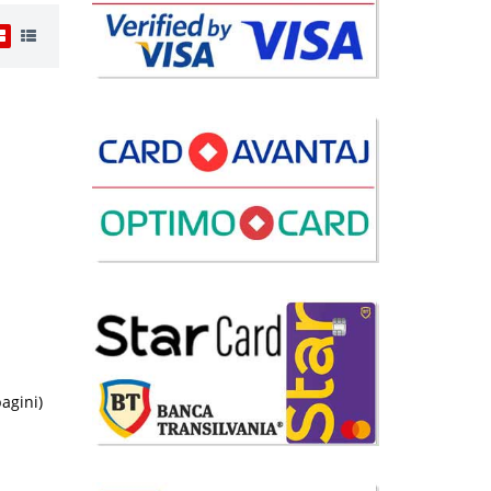
 Lei
disponibil
avorite
 Lei
disponibil
pagini)
avorite