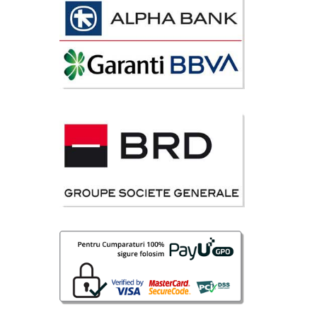
 Lei
disponibil
avorite
 Lei
disponibil
avorite