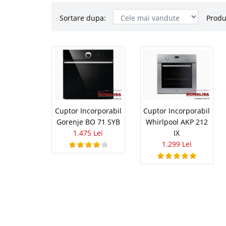
Sortare dupa:
Produ
Cuptor Inc
SYB
Cuptor Cuptor multi-f
Aragaz/Data/design: F
control din sticla But
Cuptor Incorporabil
Cuptor Incorporabil
Gorenje BO 71 SYB
Whirlpool AKP 212
1.475 Lei
IX
1.299 Lei
Cuptor Inc
212 IX
Multifunctional 9 progr
grill,autocuratare cata
(IxLxA): 595x595x564 m