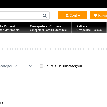
Cont
Favo
la Dormitor
Canapele si Coltare
Saltele
tor Matrimonial
Canapele si Fotolii Extensibile
Ortopedice | Relaxa
Cauta si in subcategorii
are