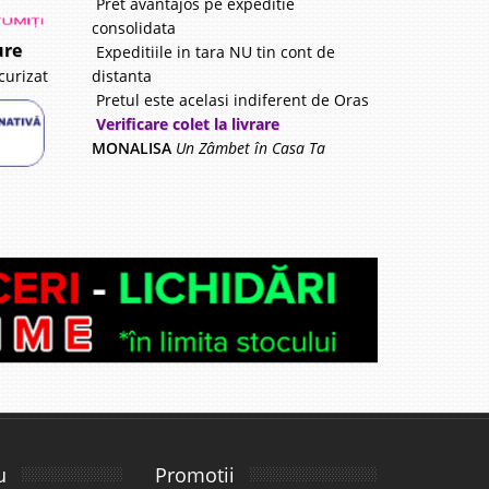
Pret avantajos pe expeditie
consolidata
ure
Expeditiile in tara NU tin cont de
distanta
curizat
Pretul este acelasi indiferent de Oras
Verificare colet la livrare
MONALISA
Un Zâmbet în Casa Ta
u
Promotii