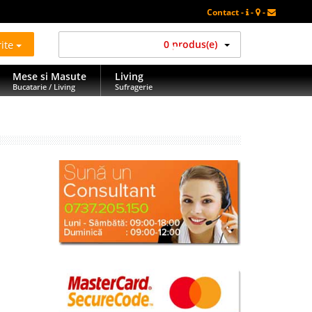
Contact -
-
-
rite
0 produs(e)
Mese si Masute
Living
Bucatarie / Living
Sufragerie