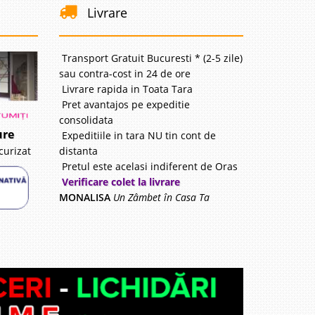
Livrare
 Lei
disponibil
Transport Gratuit Bucuresti * (2-5 zile)
sau contra-cost in 24 de ore
avorite
Livrare rapida in Toata Tara
Pret avantajos pe expeditie
consolidata
ure
Expeditiile in tara NU tin cont de
distanta
curizat
 Lei
Pretul este acelasi indiferent de Oras
Verificare colet la livrare
disponibil
MONALISA
Un Zâmbet în Casa Ta
avorite
i
99 Lei