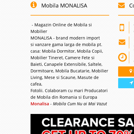
Mobila MONALISA
C
Mobilier Ba
Camere Tineret, Mobila
- Magazin Online de Mobila si
linia moderna a Dormi
Mobilier
plina de armonie, stil
atat Camere de Copii c
MONALISA - brand modern import
si vanzare gama larga de mobila pt.
casa: Mobila Dormitor, Mobila Copii,
Mobilier Tineret, Camere Fete si
Baieti, Canapele Extensibile, Saltele,
Mobilier Co
Dormitoare, Mobila Bucatarie, Mobilier
Living, Mese si Scaune, Masute de
Camere Tineret, Mobila
linia moderna a Dormi
cafea,
plina de armonie, stil
Fotolii. Colaboram cu mari Producatori
atat Camere de Copii c
de Mobila din Romania si Europa
Monalisa
-
Mobila Cum Nu ai Mai Vazut
Mobilier T
-8%