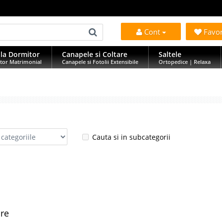
Cont
Favo
la Dormitor
Canapele si Coltare
Saltele
tor Matrimonial
Canapele si Fotolii Extensibile
Ortopedice | Relaxa
Cauta si in subcategorii
are