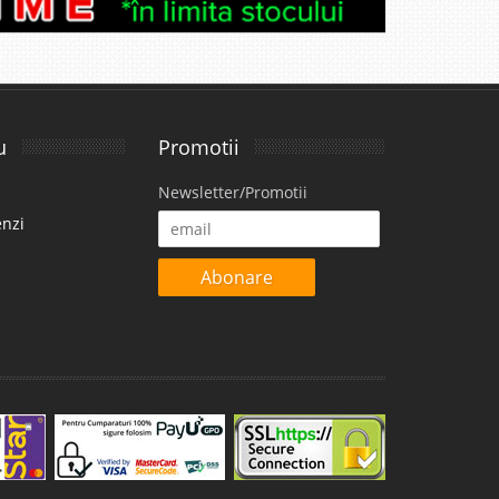
disponibil
avorite
u
Promotii
i
Newsletter/Promotii
99 Lei
enzi
disponibil
avorite
Abonare
i
99 Lei
disponibil
avorite