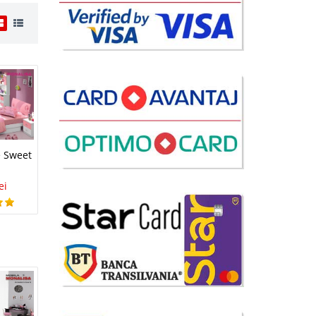
i
79 Lei
lii
 Sweet
avorite
ei
i
43 Lei
lii