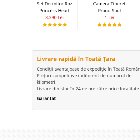
a Dormitoarelor de Fe
Set Dormitor Roz
Camera Tineret
Princess Heart
Proud Soul
3.390 Lei
1 Lei
Dormitor T
-13%
Mobila Tineret - Mobil
se transforma intr-un r
Desigur culoarea roz r
Livrare rapidă în Toată Țara
Amenajarea unui dormi
Condiții avantajoase de expediție în Toată Român
Prețuri competitive indiferent de numărul de
kilometri.
Livrare din stoc în 24 de ore către orice localitate
Mobila Copi
Garantat
Camere Tineret, Mobila
linia moderna a Dormi
plina de armonie, stil
atat Camere de Copii c