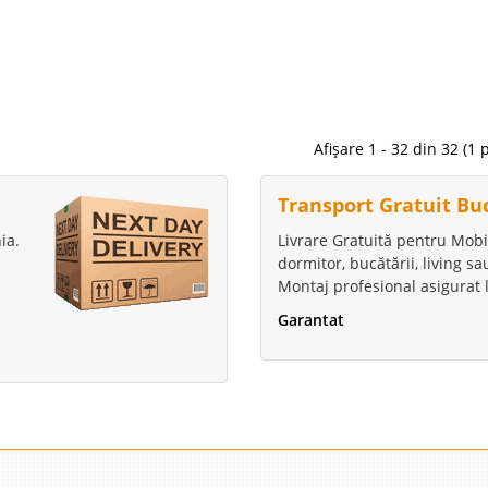
te MONALISA cree..
Compara
ineret Tatoo
2.212 Le
1.9
Pret Redus
ier Dormitor pt. Fete in Rate - Tatoo Generatia tanara
Afișare 1 - 32 din 32 (1 
itm ametitor si pretentiile cresc din ce in ce mai mult.
Stoc Epuizat - In
amane reprezentativa pt. fete, fetite si domnisoare.
Transport Gratuit Bu
Adauga la F
tor ..
ia.
Livrare Gratuită pentru Mobi
Compara
dormitor, bucătării, living s
Montaj profesional asigurat l
i StarFall 90
Garantat
3.251
Pret
 Copii Starfall cu pat de 90 cm Finisajul elegant si
Stoc Epuizat - In
toarelor de Tineret MONALISA creeaza o atmosfera
 si spontaneitate. Gama de mobilier MONALISA include
Adauga la F
at si Camere de..
Compara