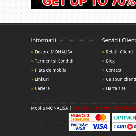
Mobilier Camere Tiner
linia moderna a Dormi
plina de armonie, stil
atat Camere de Copii c
Informatii
Servicii Client
Camera Ti
-15%
Despre MONALISA
Relatii Clienti
Mobila Camere Tineret
Termeni si Conditii
Blog
tineret MONALISA finis
mobilier pt. copii si t
Piata de mobila
Contact
lucios cu galben si port
Linkuri
Ce spun clienti
Cariera
Harta site
Dormitor 
-15%
Mobila MONALISA |
Cautare - Eticheta - dormitoar
Dormitoare Tineret si
dormitoarelor de tinere
modelele frezate. Un s
caracterizat de materia