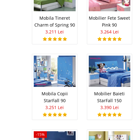
moderne cu pat inclus, 
Mobila Tineret
Mobilier Fete Sweet
Charm of Spring 90
Pink 90
3.211 Lei
3.264 Lei
Mobilier T
-7%
Camere Copii, Mobila T
moderna a Dormitoare
de armonie, stil si s
Camere de Copii cat si
Pat Copii 
Mobila Copii
Mobilier Baieti
-20%
StarFall 90
StarFall 150
Pat pentru Copii Magi
3.251 Lei
3.390 Lei
este frezata din MDF ma
desenate. Patul este re
maxima atat la socuri .
-15%