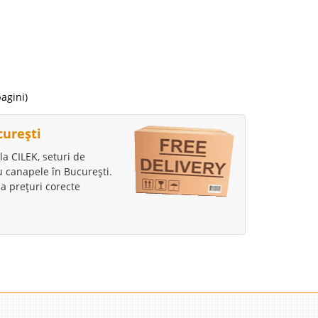
i
19 Lei
pagini)
disponibil
curești
avorite
la CILEK, seturi de
au canapele în București.
a prețuri corecte
 Lei
disponibil
avorite