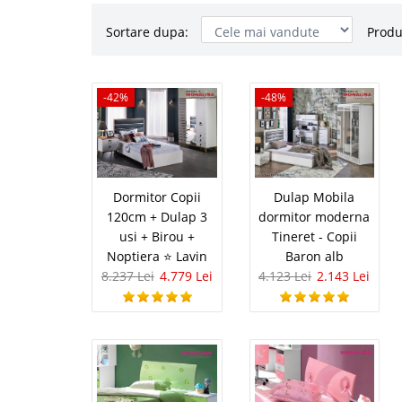
Sortare dupa:
Produ
Dormitor C
-42%
-42%
-48%
Birou + Nop
Set mobilier dormitor 
⭐ Lavin Atunci cand u
copii sau tineret, ten
Dormitor Copii
Dulap Mobila
copiilor sunt clare, se 
120cm + Dulap 3
dormitor moderna
usi + Birou +
Tineret - Copii
Noptiera ⭐ Lavin
Baron alb
8.237 Lei
4.779 Lei
4.123 Lei
2.143 Lei
Dulap Mob
-48%
Tineret - C
Dulap 3 usi oglinda Mo
moderna deosebita -
POT FI SELECTATE DEA