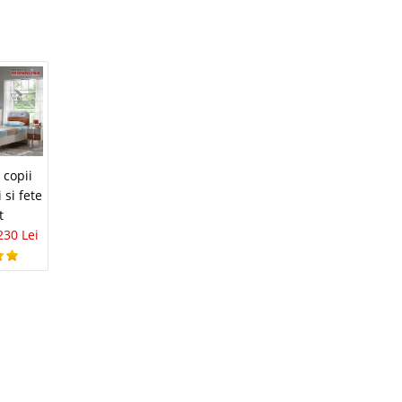
disponibil
avorite
 Lei
 copii
disponibil
 si fete
t
avorite
230 Lei
 Lei
disponibil
avorite