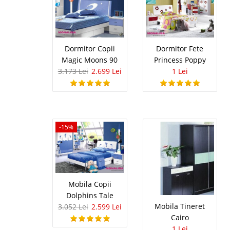
Camera Fet
Camere Tineret, Mobila
Dormitor Copii
Dormitor Fete
elegant si linia mode
Magic Moons 90
Princess Poppy
atmosfera plina de arm
MONALISA include atat
3.173 Lei
2.699 Lei
1 Lei
Mobila Tin
-15%
Camere Copii, Mobila 
disponibil cu pat pt. s
moderna a Dormitoare
de armonie, stil si spo
Mobila Copii
Dolphins Tale
Mobila Tineret
3.052 Lei
2.599 Lei
Mobilier F
Cairo
1 Lei