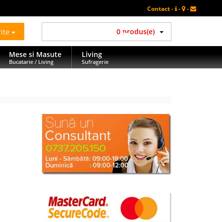
Contact -
-
-
rite
0 produs(e)
Mese si Masute
Living
Bucatarie / Living
Sufragerie