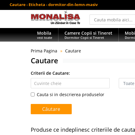
Cautare - Eticheta - dormitor-din-lemn-masiv
Mobila
Camere Copii si Tineret
Mobi
vezi toate
Dormitor Copii si Tineret
Dormi
Prima Pagina
Cautare
Cautare
Criterii de Cautare:
Cauta si in descrierea produselor
Produse ce indeplinesc criteriile de caut