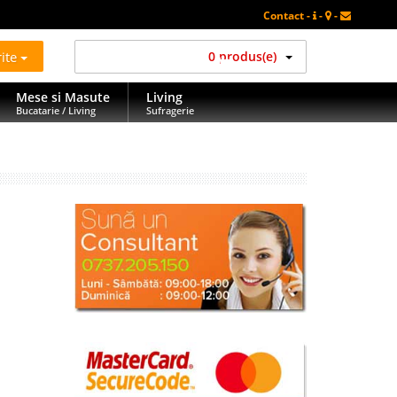
Contact -
-
-
rite
0 produs(e)
Mese si Masute
Living
Bucatarie / Living
Sufragerie