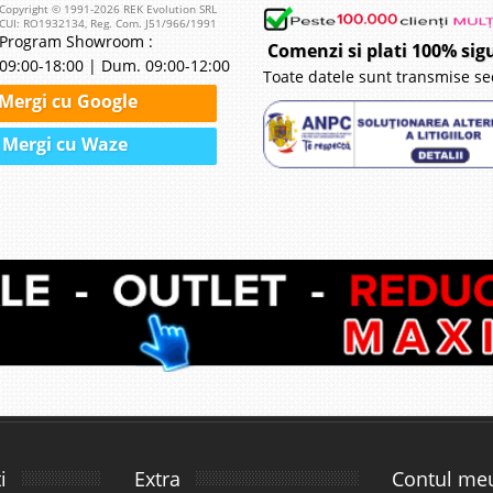
Copyright © 1991-2026 REK Evolution SRL
CUI: RO1932134, Reg. Com. J51/966/1991
Program Showroom :
Comenzi si plati 100% sig
09:00-18:00 | Dum. 09:00-12:00
Toate datele sunt transmise se
Mergi cu Google
Mergi cu Waze
i
Extra
Contul me