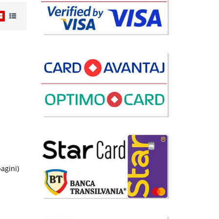
i
13 Lei
disponibil
avorite
i
84 Lei
pagini)
disponibil
avorite