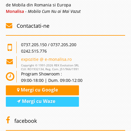
de Mobila din Romania si Europa
Mobila Dormitor Orion
Monalisa
-
Mobila Cum Nu ai Mai Vazut
Dormitoare la cel mai mic pret - Orion Un model nou deosebit atat prin
pretul foarte avantajos dar si prin calitatea materialelor folosite.
Contactati-ne
Designerul a combinat doua culori calde folosind linii fine, delicate si
flexibile. Dormitorul Orion te farmeca inca ..
0737.205.150 / 0737.205.200
Compara
0242.515.776
expozitie @ e-monalisa.ro
2.420 Lei
Copyright © 1991-2026 REK Evolution SRL
CUI: RO1932134, Reg. Com. J51/966/1991
2.020 Lei
Pret Redus
Program Showroom :
Stoc Epuizat - Indisponibil
09:00-18:00 | Dum. 09:00-12:00
Adauga la Favorite
Mergi cu Google
Mergi cu Waze
-19%
facebook