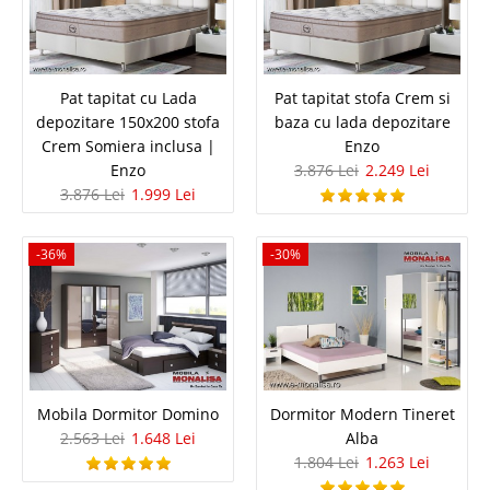
Pat tapitat cu Lada depozitare
Pat tapitat cu Lada
Pat tapitat stofa Crem si
depozitare 150x200 stofa
baza cu lada depozitare
150x200 stofa Crem Somiera inclusa
Crem Somiera inclusa |
Enzo
Enzo
3.876 Lei
2.249 Lei
| Enzo
3.876 Lei
1.999 Lei
Pat 150x200 cm tapitat cu stofa Crem de calitate - Lada de depozitare si
somiera inclusa in pret – Enzo Cumpără acum patul tapițat Enzo 150x200
-36%
-30%
cm, soluția premium care îmbină designul modern cu o utilitate maximă.
Profită de un raport calitate-preț imbatabil..
Compara
3.876 Lei
1.999 Lei
Mobila Dormitor Domino
Dormitor Modern Tineret
Pret Redus
2.563 Lei
1.648 Lei
Alba
In Stoc
1.804 Lei
1.263 Lei
Vezi Detalii