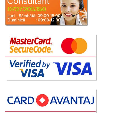
modern - contemporan. Calitatea foa..
Compara
1.804 Lei
1.263 Lei
Pret Redus
Stoc Epuizat - Indisponibil
Adauga la Favorite
-30%
Dormitor Xtend Avantaj
Mobila de Dormitor Xtend Avantaj Dormitoarele din seria Xtend sunt
recomandate pentru cel mai bun raport calitate - pret. Se poate spune ca