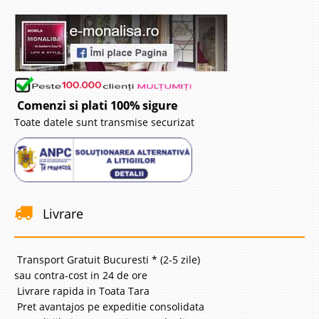
Mobila Dormitor Vian
Mobila Dormitor Ieftina Vian - Transport gratuit Bucuresti Dormitorul Vian
atrage cu frumusetea decorului din stejar natural. Designul este
consolidat prin decoratiuni delicate albe, insertii ce dau modelului
originalitate pe un stil modern. Linia de design..
Comenzi si plati 100% sigure
Toate datele sunt transmise securizat
Compara
2.150 Lei
1.750 Lei
Pret Redus
Stoc Epuizat - Indisponibil
Livrare
Adauga la Favorite
Transport Gratuit Bucuresti * (2-5 zile)
-5%
sau contra-cost in 24 de ore
Livrare rapida in Toata Tara
Pret avantajos pe expeditie consolidata