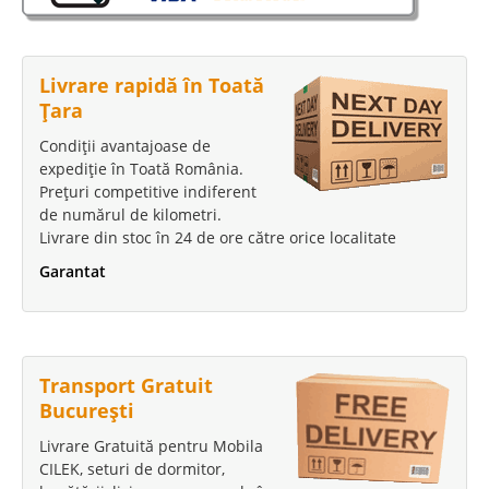
Doritoare de calitate Evo II - Mobila de dormitor ieftina Daca sunteti in
cautarea unui set complet mobila dormitor cu preturi accesibile dar fara a
face rabat de calitate modelul Evo este cel mai probabil o alegere potrivita
Livrare rapidă în Toată
pentru dumneavoastra. Gama de dormitoare..
Țara
Compara
Condiții avantajoase de
expediție în Toată România.
2.058 Lei
Prețuri competitive indiferent
1.695 Lei
de numărul de kilometri.
Pret Redus
Livrare din stoc în 24 de ore către orice localitate
Stoc Epuizat - Indisponibil
Garantat
Adauga la Favorite
-19%
Transport Gratuit
București
Livrare Gratuită pentru Mobila
CILEK, seturi de dormitor,