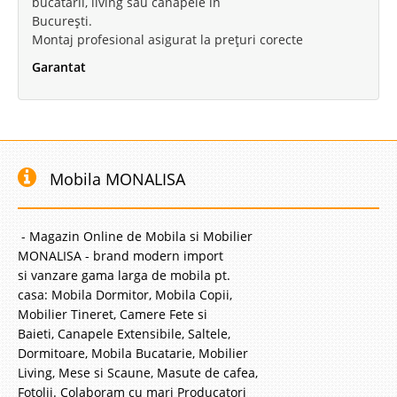
bucătării, living sau canapele în
Mobila Dormitor Laze
București.
Mobila Dormitoare la Promotie Laze Set mobila dormitor ieftina la oferta
Montaj profesional asigurat la prețuri corecte
cu pret mic si calitate foarte buna. Dormitoarele din seria Laze creeaza
Garantat
senzatia de spatiu si libertate prin alternarea celor doua finisaje de lemn in
culori calde. Patul de dormitor ..
Compara
1.990 Lei
Mobila MONALISA
1.615 Lei
Pret Redus
Stoc Epuizat - Indisponibil
- Magazin Online de Mobila si Mobilier
Adauga la Favorite
MONALISA - brand modern import
si vanzare gama larga de mobila pt.
casa: Mobila Dormitor, Mobila Copii,
-17%
Mobilier Tineret, Camere Fete si
Baieti, Canapele Extensibile, Saltele,
Dormitoare, Mobila Bucatarie, Mobilier
Living, Mese si Scaune, Masute de cafea,
Fotolii. Colaboram cu mari Producatori