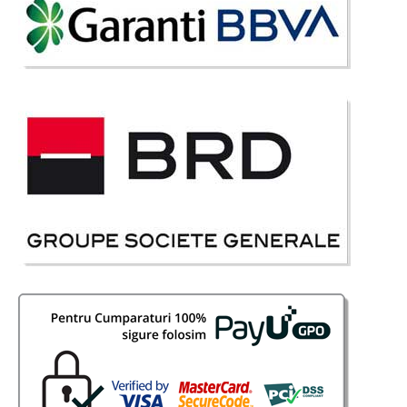
dormitor Chocolate ofera adancime de continut si functionalitate pe o
combinatie de culori originale concentrate pe culoarea ciocolatei.
Designerul a gandit un model de mobila dormitor ieftin care se..
Compara
1.950 Lei
1.615 Lei
Pret Redus
Stoc Epuizat - Indisponibil
Adauga la Favorite
-18%
Mobila Dormitor Evo II