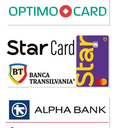
dormitorul xtend este un dormitor ieftin mentinandu-se un nivel bun al
calitatii. Dormitorul Xtend Avantaj este compus din urmatoarele: - Si..
Compara
2.099 Lei
1.468 Lei
Pret Redus
Stoc Epuizat - Indisponibil
Adauga la Favorite
-17%
Mobila Dormitor Chocolate
Dormitoare Ieftine Chocolate - Livrare gratuita Bucuresti Setul de