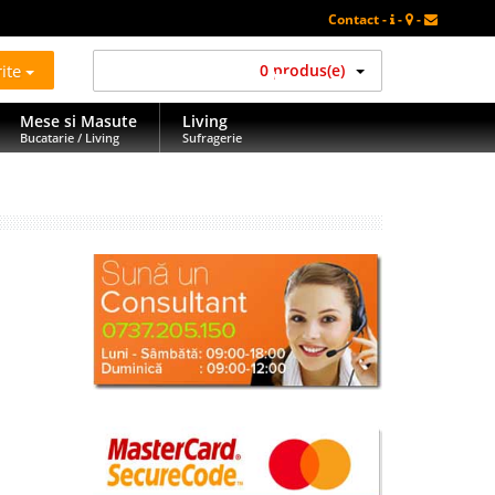
Contact -
-
-
rite
0 produs(e)
Mese si Masute
Living
Bucatarie / Living
Sufragerie