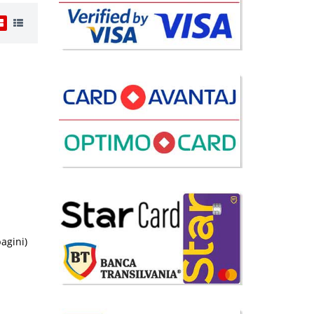
ei
disponibil
avorite
i
9 Lei
pagini)
disponibil
avorite