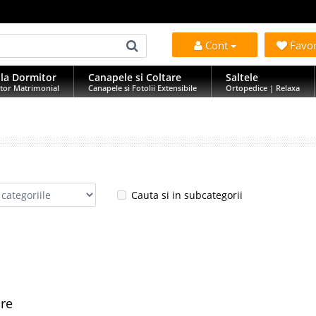
Cont
Favo
la Dormitor
Canapele si Coltare
Saltele
tor Matrimonial
Canapele si Fotolii Extensibile
Ortopedice | Relaxa
Cauta si in subcategorii
are