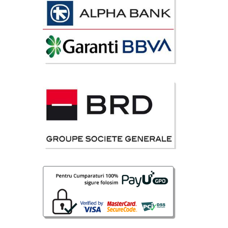
i
9 Lei
disponibil
avorite
Lei
disponibil
avorite