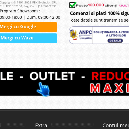
Copyright © 1991-2026 REK Evolution SRL
CUI: RO1932134, Reg. Com. J51/966/1991
Program Showroom :
Comenzi si plati 100% sig
09:00-18:00 | Dum. 09:00-12:00
Toate datele sunt transmise se
Mergi cu Google
Mergi cu Waze
i
Extra
Contul me