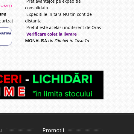
Pret avantajos pe expeditie
consolidata
ure
Expeditiile in tara NU tin cont de
distanta
curizat
Pretul este acelasi indiferent de Oras
Verificare colet la livrare
MONALISA
Un Zâmbet în Casa Ta
u
Promotii