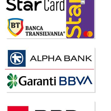
2.587 Lei
Pret Redus
In Stoc
Vezi Detalii
Adauga la Favorite