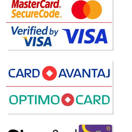
Adauga la Favorite
-42%
Canapea verde smarald extensibila
pentru living modern de Lux Perissa
Canapele extensibile verde inchis smarald de 3 si 2 locuri
pentru amenajare living modern de Lux Perissa ⭐ Daca sunteti in cautarea
unui set de canapele pentru amenajare living modern va propunem
canapeaua extensibila verde smarald pe catifea inchisa. Pu..
Compara
4.460 Lei