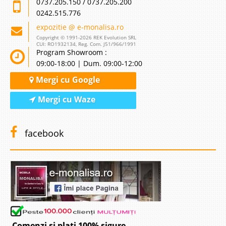
0737.205.150 / 0737.205.200
0242.515.776
expozitie @ e-monalisa.ro
Copyright © 1991-2026 REK Evolution SRL
CUI: RO1932134, Reg. Com. J51/966/1991
Program Showroom :
09:00-18:00 | Dum. 09:00-12:00
Mergi cu Google
Mergi cu Waze
facebook
Comenzi si plati 100% sigure