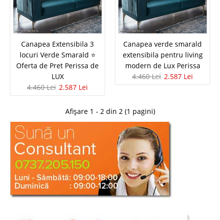
Canapea Extensibila 3 locuri Verde
Canapea Extensibila 3
Canapea verde smarald
locuri Verde Smarald ⭐
extensibila pentru living
Smarald ⭐ Oferta de Pret Perissa de
Oferta de Pret Perissa de
modern de Lux Perissa
LUX
4.460 Lei
2.587 Lei
LUX
4.460 Lei
2.587 Lei
Oferta cu Reducere Maxima Canapele 3 locuri extensibile Verde inchis pt.
Living modern⭐ de Lux Perissa Oferta Speciala de pret
Afișare 1 - 2 din 2 (1 pagini)
canapea extensibila 3 locuri verde smarald pe catifea inchisa – ​Valabila in
limita stocurilor Canapeaua Perissa de 3 locu..
Compara
4.460 Lei
2.587 Lei
Pret Redus
In Stoc
Vezi Detalii