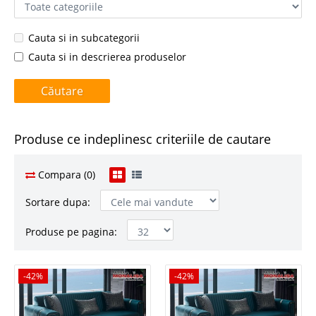
Cauta si in subcategorii
Cauta si in descrierea produselor
Produse ce indeplinesc criteriile de cautare
Compara (0)
Sortare dupa:
Produse pe pagina:
-42%
-42%
-42%