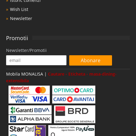
Istoric comenzi
Wish List
Newsletter
Promotii
Newsletter/Promotii
Abonare
Mobila MONALISA |
Cautare - Eticheta - masa-dining-
extensibila