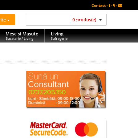
Contact -
-
-
rite
0 produs(e)
Mese si Masute
Living
Bucatarie / Living
Sufragerie