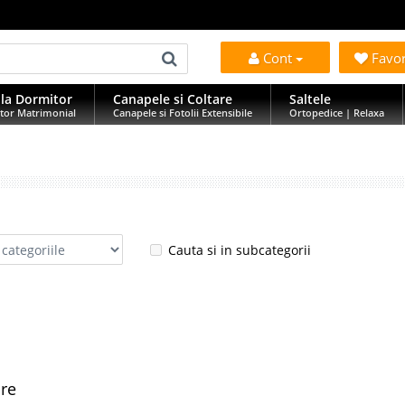
Cont
Favo
la Dormitor
Canapele si Coltare
Saltele
tor Matrimonial
Canapele si Fotolii Extensibile
Ortopedice | Relaxa
Cauta si in subcategorii
are