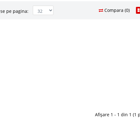
Compara (0)
se pe pagina:
afea sticla si mdf alb
329 Le
23
Pret Redus
nt
Stoc Epuizat - In
e cu Transport Gratuit in Bucuresti – Accent Masuta
Adauga la F
in sticla securizata si baza combinata mdf alb lucios si
ma de vanzari masute de cafea MONALISA este lider de
n v..
Compara
Afișare 1 - 1 din 1 (1 