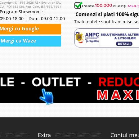
Copyright © 1991-2026 REK Evolution SRL
CUI: RO1932134, Reg. Com. J51/966/1991
Program Showroom :
Comenzi si plati 100% sig
09:00-18:00 | Dum. 09:00-12:00
Toate datele sunt transmise se
Mergi cu Google
Mergi cu Waze
i
Extra
Contul me