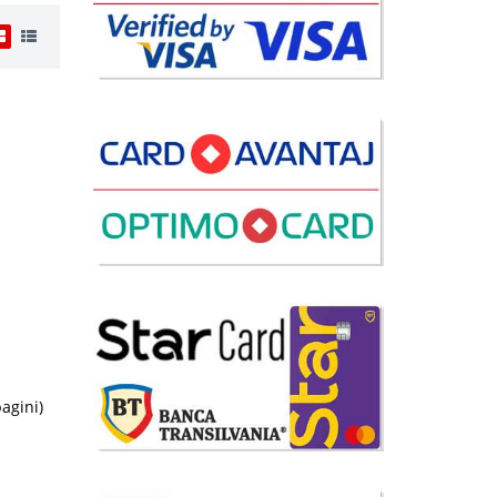
i
9 Lei
disponibil
avorite
pagini)