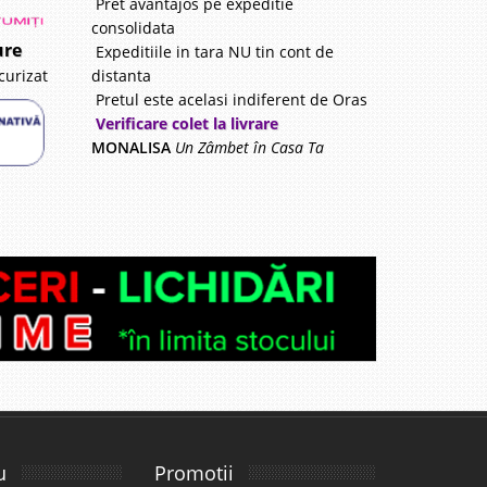
Pret avantajos pe expeditie
consolidata
ure
Expeditiile in tara NU tin cont de
distanta
curizat
Pretul este acelasi indiferent de Oras
Verificare colet la livrare
MONALISA
Un Zâmbet în Casa Ta
u
Promotii