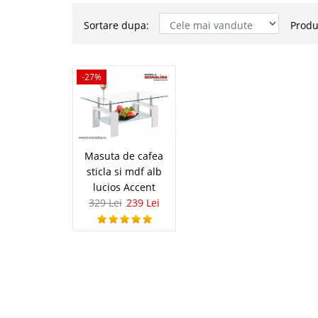
Sortare dupa:
Produ
Masuta de c
-27%
-27%
lucios Acce
Masute de cafea ieftin
de cafea cu 2 blaturi d
otel inoxidabil In ga
Masuta de cafea
piata, importa si pune i
sticla si mdf alb
lucios Accent
329 Lei
239 Lei