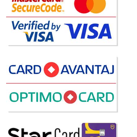
Adauga la Favorite
-41%
Masa de toaleta cu oglinda Mabel alb
fildes ⚜️
Set Masa de toaleta cu sau fara oglinda cu usa si sertar ⚜️ Mabel alb fildes
VEZI MODEL MASA TOALETA CU OGLINDA DE MACHIAJ ROTUNDA Daca
apreciati eleganta si bunul gust va doriti mobilarea dormitorului tinerei
domnisoare sau completarea dormitorului matrimonial cu..
Compara
849 Lei