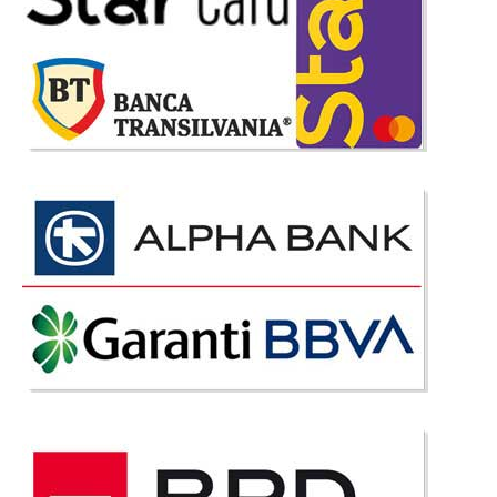
503 Lei
Pret Redus
Stoc Epuizat - Indisponibil
Adauga la Favorite