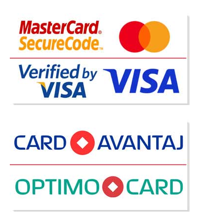
Adauga la Favorite
-18%
Masuta Cafea Amber
Masute de Cafea - Amber - Transport Gratuit Masuta de cafea Amber
ofera atat un blat generos pentru asezarea cestilor de cafea dar si un blat
secundar foarte util pentru carti, telefoane sau telecomenzi. Masutele de
cafea din gama Amber se asorteaza cu aproape orice..
Compara
536 Lei
441 Lei
Pret Redus
Stoc Epuizat - Indisponibil