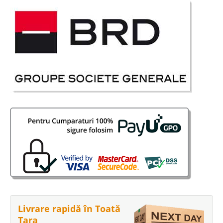
Stoc Epuizat - Indisponibil
Adauga la Favorite
-22%
Masuta de cafea ieftina din sticla
neagra Duo
Masute de cafea ieftine cu Transport gratuit Bucuresti – Duo Oferta de
pret, calitatea exceptionala, simplitatea si functionalitatea sunt doar
cateva dintre calitatile masutei de cafea Duo. Masuta de cafea Duo ofera
trei blaturi din sticla se..
Livrare rapidă în Toată
Compara
Țara