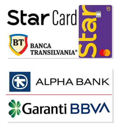
Adauga la Favorite
-23%
Masuta cafea Spirit
Masute de cafea ovale - Spirit - Livrare gratuita Bucuresti Masutele de
cafea din sticla sunt cele mai potrivite pentru amenajarea unui living
modern si elegant. Cumpara masute de cafea direct de la Importator |
Garantam cel mai mic pret atat pentru mese si masute ief..
Compara
259 Lei
199 Lei
Pret Redus