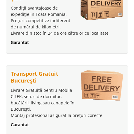
Condiții avantajoase de
269 Lei
expediție în Toată România.
210 Lei
Pret Redus
Prețuri competitive indiferent
Stoc Epuizat - Indisponibil
de numărul de kilometri.
Livrare din stoc în 24 de ore către orice localitate
Adauga la Favorite
Garantat
Transport Gratuit
București
Livrare Gratuită pentru Mobila
CILEK, seturi de dormitor,
bucătării, living sau canapele în
București.
Montaj profesional asigurat la prețuri corecte
Garantat