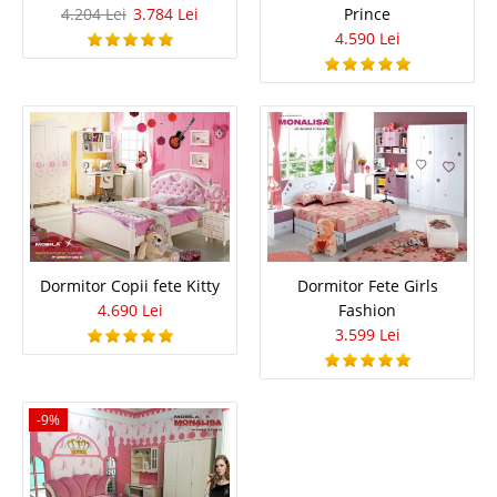
4.204 Lei
3.784 Lei
Prince
Noptieră pt. cameră Tineret New City, Negru mat Stil Modern Deosebit,
Calitate Premium ❗ Preț Fabrică KUPA Noptiera din colecția New City
4.590 Lei
transformă camera adolescentului într-un spațiu urban și sofisticat. Cu un
finisaj impecabil în negru mat și mâ..
Compara
714 Lei
461 Lei
Pret Redus
In Stoc
Vezi Detalii
Dormitor Copii fete Kitty
Dormitor Fete Girls
4.690 Lei
Fashion
Adauga la Favorite
3.599 Lei
-35%
-9%