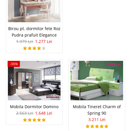
Kupa Genc este solutia ideala pentru organizarea garderobei ..
Compara
2.566 Lei
Birou pt. dormitor fete Roz
1.656 Lei
Pudra prafuit Elegance
Pret Redus
1.979 Lei
1.277 Lei
In Stoc
Vezi Detalii
Adauga la Favorite
-36%
-14%
Mobila Dormitor Domino
Mobila Tineret Charm of
2.563 Lei
1.648 Lei
Spring 90
3.211 Lei
Fotoliu Monte Carlo