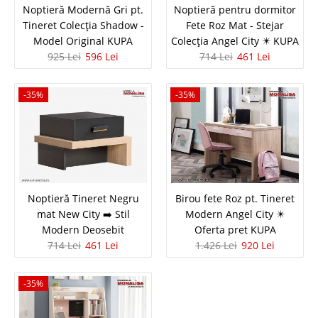
Noptieră Modernă Gri pt.
Noptieră pentru dormitor
2.125 Lei
Pret Redus
Tineret Colecția Shadow -
Fete Roz Mat - Stejar
In Stoc
Model Original KUPA
Colecția Angel City ✴️ KUPA
Vezi Detalii
925 Lei
596 Lei
714 Lei
461 Lei
Adauga la Favorite
-35%
-35%
-35%
Noptieră Tineret Negru
Birou fete Roz pt. Tineret
mat New City ➡️ Stil
Modern Angel City ✴️
Dulap haine copii alb gri cu 3 usi
Modern Deosebit
Oferta pret KUPA
714 Lei
461 Lei
1.426 Lei
920 Lei
Perla S | Oferta Pret Direct Fabrica
Dulap haine 3 usi camera copii Perla S, Alb Gri✔️ Compartimentare
-35%
inteligenta✔️ Design Modern si Rezistenta Premium Kupa Genc✔️ Profita
de pret import direct❗ Dulapul cu 3 usi alb-gri din colectia Perla S de la