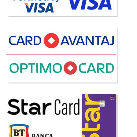
Adauga la Favorite
-36%
Mobila Dormitor Domino
Mobila Dormitor Domino | Oferta - Pret Promotional VA RUGAM SA NE
CONTACTATI PT. MODEL si ALTE CONFIGURATII Kit-ul de mobila de
dormitor Domino este o alegere perfecta pentru fiecare dintre noi. Setul
de mobila dormitor Domino a fost proiectat si fabricat in cea mai renumita
fabri..
Compara
2.563 Lei