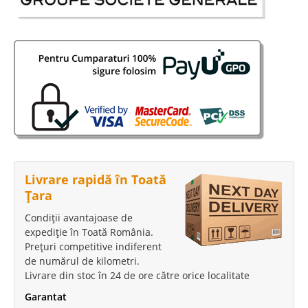
3.211 Lei
Pret
Stoc Epuizat - Indisponibil
Adauga la Favorite
-9%
Livrare rapidă în Toată
Mobila Tineret Queen
Țara
Dormitor Copii si Tineret Queen - Camera Fete Mov Un set de mobila in
Condiții avantajoase de
culoare Mov este cu certitudine asociat cu sexul frumos, fete, fetite,
expediție în Toată România.
domnisoare si doamne. Un dormitor Mov este deopotriva sofisticat si
Prețuri competitive indiferent
feminin. Setul de mobila pentru copii si tineret Que..
de numărul de kilometri.
Livrare din stoc în 24 de ore către orice localitate
Compara
Garantat