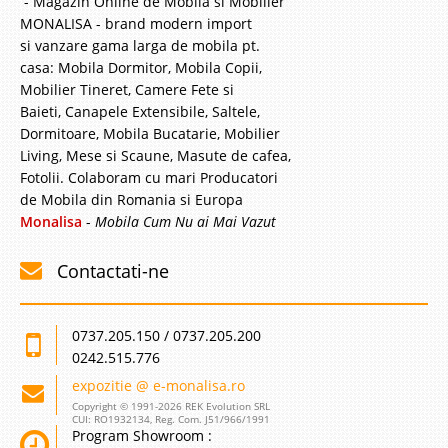
- Magazin Online de Mobila si Mobilier
MONALISA - brand modern import
3.264 Lei
si vanzare gama larga de mobila pt.
Pret
casa: Mobila Dormitor, Mobila Copii,
Stoc Epuizat - Indisponibil
Mobilier Tineret, Camere Fete si
Baieti, Canapele Extensibile, Saltele,
Adauga la Favorite
Dormitoare, Mobila Bucatarie, Mobilier
Living, Mese si Scaune, Masute de cafea,
-15%
Fotolii. Colaboram cu mari Producatori
de Mobila din Romania si Europa
Monalisa
-
Mobila Cum Nu ai Mai Vazut
Contactati-ne
Pat Tapitat Piele Alb
0737.205.150 / 0737.205.200
Paturi Tapitate cu Piele Naturala si Ecologica Alb - Sublime Patul Sublime
0242.515.776
este o provocare pentru producatorii de mobila tapitata. Cu linii curajoase
expozitie @ e-monalisa.ro
si un nivel de complexitate maxima seria de paturi din piele Sublime
constitue varful de maiestrie pentru orice fab..
Copyright © 1991-2026 REK Evolution SRL
CUI: RO1932134, Reg. Com. J51/966/1991
Program Showroom :
Compara