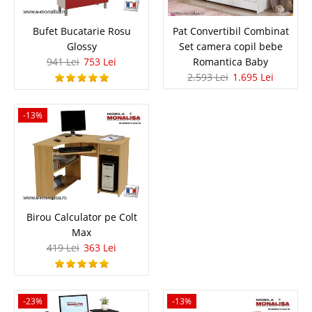
Bufet Bucatarie Rosu
Pat Convertibil Combinat
Glossy
Set camera copil bebe
941 Lei
753 Lei
Romantica Baby
2.593 Lei
1.695 Lei
Noptieră Modernă Gri pt. Tineret
Colecția Shadow - Model Original
-13%
KUPA
Noptieră Modernă Gri Antracit – Grej | Colecția Shadow – Model
Original ➡️Preț importator Oficial KUPA Genc Noptiera gri pentru tineret
Shadow a fost creată special pentru amenajarea camerelor de adolescenți
și tineri care își doresc un spațiu smart orga..
Birou Calculator pe Colt
Compara
Max
419 Lei
363 Lei
925 Lei
596 Lei
Pret Redus
-23%
-13%
In Stoc