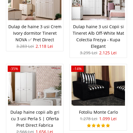
Dulap de haine 3 usi Crem Ivory
Dulap de haine 3 usi Crem
Dulap haine 3 usi Copii si
Ivory dormitor Tineret
Tineret Alb Off-White Mat
dormitor Tineret NOVA ✅ Pret Direct
NOVA ✅ Pret Direct
Colectia Frezya - Kupa
3.283 Lei
2.118 Lei
Elegant
Dulap Haine 3 Usi NOVA Ivory – Organizare Smart pentru Copii si
3.295 Lei
2.125 Lei
Tineret ✅ Pret direct de Fabrica KUPA Dulapul cu 3 usi din colectia NOVA
de la Kupa Genc este solutia ideala pentru amenajare eleganta camere de
copii si tineri, ofera un mix perfect intre estetica..
-35%
-14%
Compara
3.283 Lei
2.118 Lei
Pret Redus
In Stoc
Dulap haine copii alb gri
Fotoliu Monte Carlo
Vezi Detalii
cu 3 usi Perla S | Oferta
1.278 Lei
1.099 Lei
Pret Direct Fabrica
Adauga la Favorite
2.566 Lei
1.656 Lei