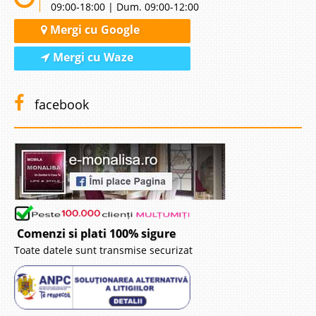
09:00-18:00 | Dum. 09:00-12:00
Mergi cu Google
3.649 Lei
3.099 Lei
Mergi cu Waze
Pret Redus
Stoc Epuizat - Indisponibil
Adauga la Favorite
facebook
Comenzi si plati 100% sigure
Patut Bebe Bonita
Toate datele sunt transmise securizat
Patuturi pentru Bebelusi | Bonita Patut roz cu Baldachin pentru Fetite
Cea mai importanta piesa in dormitorul unei mici printese este patutul.
Paturile pentru copii trebuie sa ofere confort si functionalitate pe langa un
design de invidiat, design..