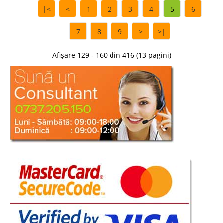
|<
<
1
2
3
4
5
6
7
8
9
>
>|
Afișare 129 - 160 din 416 (13 pagini)
Birou pt. dormitor fete Roz Pudra
prafuit Elegance
Birou Elegance pentru camera fetelor Roz Pudra cu alb ivory ⭐ Oferta de
pret – Importator Oficial Romania Pretul afisat initial este pret birou roz
pudra Elegance varianta 1, fara unitatea superioara sau alte accesorii.
Selectati optiunile dorite si preturile se vo..
Compara
1.979 Lei
1.277 Lei
Pret Redus
In Stoc
Vezi Detalii