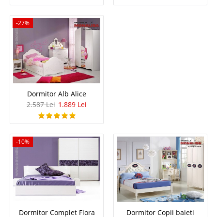
Compara
-27%
714 Lei
461 Lei
Pret Redus
In Stoc
Vezi Detalii
Adauga la Favorite
Dormitor Alb Alice
2.587 Lei
1.889 Lei
-35%
-10%
Noptieră Tineret Negru mat New City
➡️ Stil Modern Deosebit
Dormitor Complet Flora
Dormitor Copii baieti