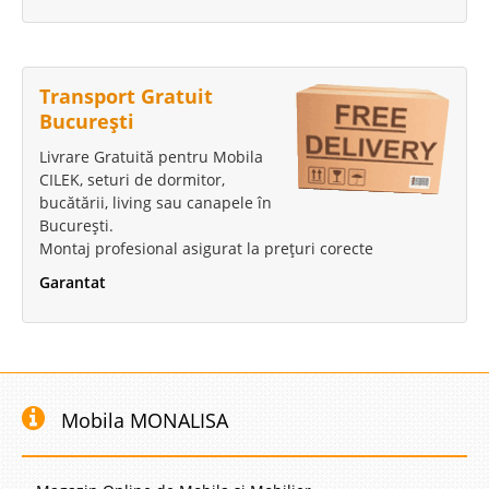
5.490 Lei
4.990 Lei
Pret Redus
Stoc Epuizat - Indisponibil
Transport Gratuit
Adauga la Favorite
București
Livrare Gratuită pentru Mobila
CILEK, seturi de dormitor,
bucătării, living sau canapele în
București.
Montaj profesional asigurat la prețuri corecte
Garantat
Mobilier Fete Sweet Pink 90
Camere Tineret, Mobila Copii Sweet Pink cu pat de 90 cm Finisajul
elegant si linia moderna a Dormitoarelor de Tineret MONALISA creeaza o
atmosfera plina de armonie, stil si spontaneitate. Gama de mobilier
Mobila MONALISA
MONALISA include atat Camere de Copii cat si Camere ..
Compara