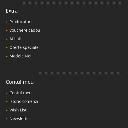
bine organizat. O bucatarie mica necesita o aten..
Extra
Compara
Producatori
Vouchere cadou
941 Lei
753 Lei
Afiliati
Pret Redus
Stoc Epuizat - Indisponibil
Oferte speciale
Adauga la Favorite
Modele Noi
-35%
Contul meu
Contul meu
Istoric comenzi
Wish List
Pat Convertibil Combinat Set camera
Newsletter
copil bebe Romantica Baby