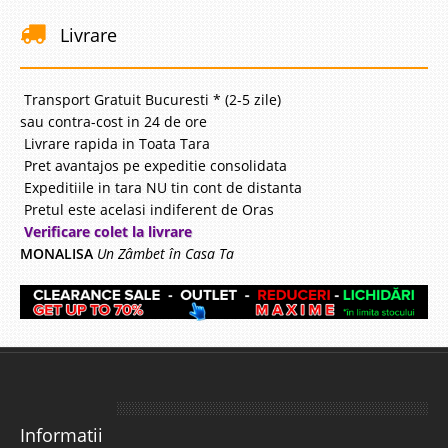
Compara
Livrare
825 Lei
Pret
Transport Gratuit Bucuresti * (2-5 zile)
Stoc Epuizat - Indisponibil
sau contra-cost in 24 de ore
Livrare rapida in Toata Tara
Adauga la Favorite
Pret avantajos pe expeditie consolidata
Expeditiile in tara NU tin cont de distanta
-27%
Pretul este acelasi indiferent de Oras
Verificare colet la livrare
MONALISA
Un Zâmbet în Casa Ta
Tablie Tapitata Anouk
Tablie Tapitata de Pat - Preturi de Fabrica Pentru amenajarea unui
dormitor matrimonial trebuie avut in vedere o atmosfera calda si
odihnitoare. Tabliile tapitate ajuta la completarea mobilierului de dormitor
Informatii
si sporesc nivelul de confort al patului. Tablia..