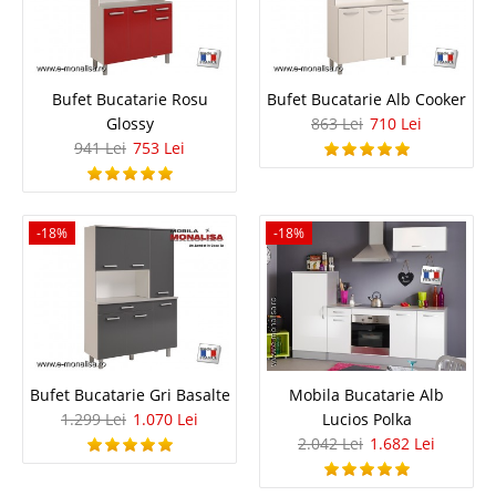
Bufet Bucatarie Rosu Glossy
Bufet Bucatarie Rosu
Bufet Bucatarie Alb Cooker
Glossy
863 Lei
710 Lei
Bufet Bucatarie Rosu Lucios Glossy Atunci cand mobilam bucataria unei
941 Lei
753 Lei
garsoniere, o bucatarie mica la bloc sau chicineta unei firme apare
necesitatea achizitionarii unui bufet ieftin micut ca dimensiuni dar foarte
bine organizat. O bucatarie mica necesita o aten..
-18%
-18%
Compara
941 Lei
753 Lei
Pret Redus
Stoc Epuizat - Indisponibil
Bufet Bucatarie Gri Basalte
Mobila Bucatarie Alb
Adauga la Favorite
1.299 Lei
1.070 Lei
Lucios Polka
2.042 Lei
1.682 Lei
-18%