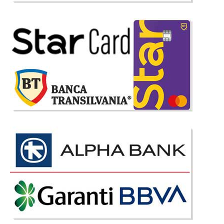
-18%
Mobila Bucatarie Alb Lucios Polka
Set Complet Mobila Bucatarie Alb Lucios - Polka Modelul de bucatarie
Polka este fabricat in Franta si este decorat in alb modern cu fronturi
lucioase. Modulul inalt impreuna cu celelalte module la inaltimea blatului
ofera un spatiu de stocare suficient pentru o bucata..
Compara
2.042 Lei
1.682 Lei
Pret Redus
Stoc Epuizat - Indisponibil
Adauga la Favorite