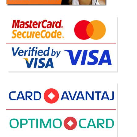
Bufet Bucatarie Gri Basalte
Bufet Mobila Bucatarie Gri Lucios Basalte Va prezentam o bucatarie
ieftina recomandata in mobilarea unei bucatarii mici foarte utila pentru
bucatarii de firma, acolo unde angajatilor li se asigura un colt pentru cafea,
cuptor cu microunde, sanvisuri in pauza de masa etc...
Compara
1.299 Lei
1.070 Lei
Pret Redus
Stoc Epuizat - Indisponibil
Adauga la Favorite