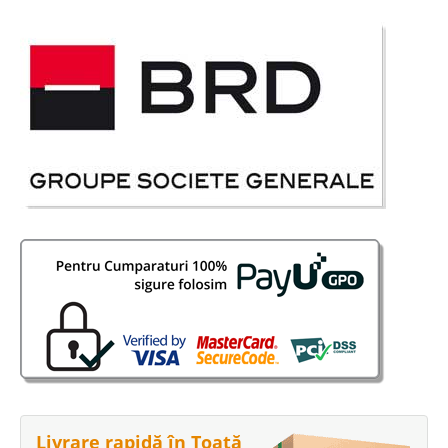
-17%
Mobila Bucatarie Rosu Lucios Twist
Bucatarie Moderna Rosu Lucios - Twist O mobila de bucatarie rosie
lucioasa este potrivita persoanelor dinamice, persoanelor increzatoare in
fortele proprii, persoanelor curajoase. In cazul unei bucatarii de mici
dimensiuni o mobila rosie poate fi alegerea perfecta, ..
Compara
1.896 Lei
1.573 Lei
Pret Redus
Stoc Epuizat - Indisponibil
Livrare rapidă în Toată