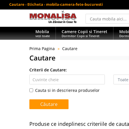
Cautare - Eticheta - mobila-camera-fete-bucuresti
Mobila
Camere Copii si Tineret
Mobi
vezi toate
Dormitor Copii si Tineret
Dormi
Prima Pagina
Cautare
Cautare
Criterii de Cautare:
Cauta si in descrierea produselor
Produse ce indeplinesc criteriile de caut