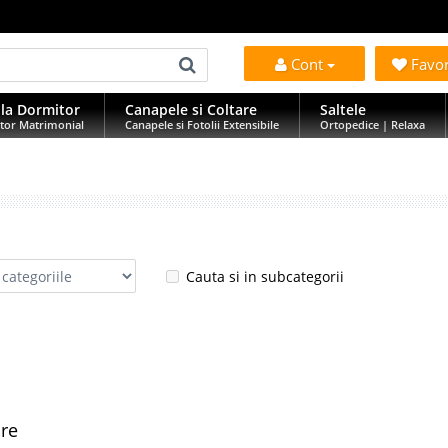
Cont
Favo
la Dormitor
Canapele si Coltare
Saltele
tor Matrimonial
Canapele si Fotolii Extensibile
Ortopedice | Relaxa
Cauta si in subcategorii
are