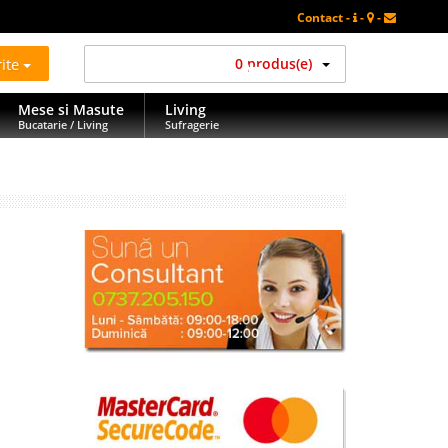
Contact -
-
-
rite
0 produs(e)
Mese si Masute
Living
Bucatarie / Living
Sufragerie