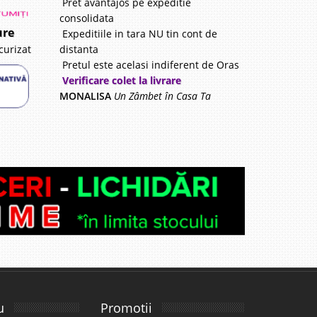
Pret avantajos pe expeditie
consolidata
ure
Expeditiile in tara NU tin cont de
distanta
curizat
Pretul este acelasi indiferent de Oras
Verificare colet la livrare
MONALISA
Un Zâmbet în Casa Ta
u
Promotii