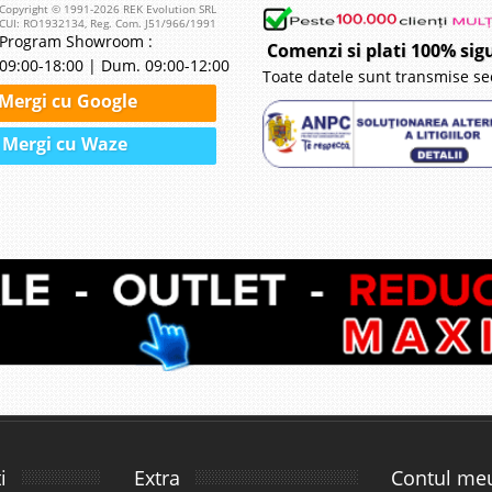
Copyright © 1991-2026 REK Evolution SRL
CUI: RO1932134, Reg. Com. J51/966/1991
Program Showroom :
Comenzi si plati 100% sig
09:00-18:00 | Dum. 09:00-12:00
Toate datele sunt transmise se
Mergi cu Google
Mergi cu Waze
i
Extra
Contul me