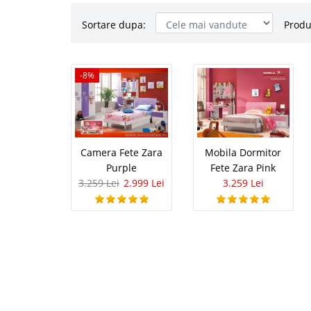
Sortare dupa:
Produ
Camera Fet
-8%
-8%
Mobila Camera Fete Za
fete trebuie sa indepli
dezvoltarea armonioasa
fetele se transpun in 
Camera Fete Zara
Mobila Dormitor
Purple
Fete Zara Pink
3.259 Lei
2.999 Lei
3.259 Lei
Mobila Dor
Mobila Dormitor Fete Z
sensibile, stim foarte 
iar rozul si movul sunt 
printese. Incepand cu o