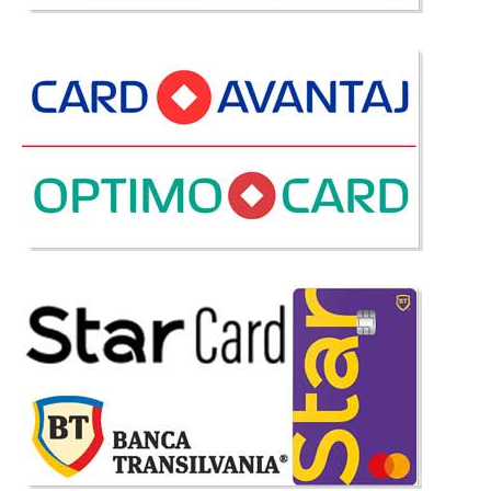
-12%
Dulap Copii 1 usa Turbo Cars Rosu
Dulap de haine cu o usa pt. Dormitoare Copii Turbo Cars - Formula 1 Un
dulap pentru haine este esential in dormitorul unui copil. Esential pentru o
amenajare de vis in dormitorul copilului, dulapul de haine cu o usa din
seria Turbo Cars satisface rapid necesitatea u..
Compara
1.271 Lei
1.116 Lei
Pret Redus
Stoc Epuizat - Indisponibil