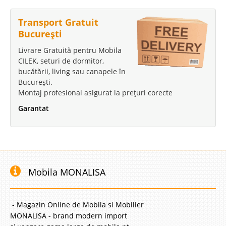
5.449 Lei
4.599 Lei
Transport Gratuit
Pret Redus
București
Stoc Epuizat - Indisponibil
Livrare Gratuită pentru Mobila
Adauga la Favorite
CILEK, seturi de dormitor,
bucătării, living sau canapele în
-8%
București.
Montaj profesional asigurat la prețuri corecte
Garantat
Mobila Camera Fete Jasmine
Mobila Camera pt Fete Jasmine Unul din cele mai apreciate seturi
Mobila MONALISA
complete pentru camerele de fete este modelul Girls Fashion. Am adus
unele inbunatatiri modelului incercand sa-i satisfacem si pe cei mai
pretentiosi clienti. Spunem noi ca am reusit sa cream ..
- Magazin Online de Mobila si Mobilier
MONALISA - brand modern import
Compara