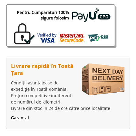
Stoc Epuizat - Indisponibil
Adauga la Favorite
-16%
Livrare rapidă în Toată
Țara
Dormitor Clasic Copii Alb Ivory
Condiții avantajoase de
Belissa
expediție în Toată România.
Dormitoare pe stil clasic pentru copii – Belissa Alb Ivory Setul de mobila
Prețuri competitive indiferent
de lux pentru camere copii Belissa prezinta un design superb iar renumitul
de numărul de kilometri.
producator Bellona garanteaza un nivel superior de calitate. Elementele
Livrare din stoc în 24 de ore către orice localitate
de design specifice stilului c..
Garantat
Compara