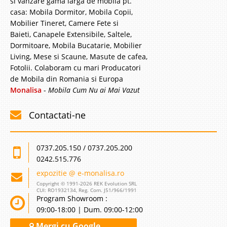
si vanzare gama larga de mobila pt.
casa: Mobila Dormitor, Mobila Copii,
3.259 Lei
Mobilier Tineret, Camere Fete si
2.999 Lei
Baieti, Canapele Extensibile, Saltele,
Pret Redus
Dormitoare, Mobila Bucatarie, Mobilier
Stoc Epuizat - Indisponibil
Living, Mese si Scaune, Masute de cafea,
Adauga la Favorite
Fotolii. Colaboram cu mari Producatori
de Mobila din Romania si Europa
Monalisa
-
Mobila Cum Nu ai Mai Vazut
Contactati-ne
0737.205.150 / 0737.205.200
0242.515.776
expozitie @ e-monalisa.ro
Copyright © 1991-2026 REK Evolution SRL
CUI: RO1932134, Reg. Com. J51/966/1991
Program Showroom :
09:00-18:00 | Dum. 09:00-12:00
Mergi cu Google