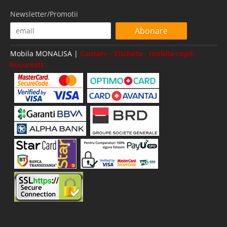
Newsletter/Promotii
Abonare
Mobila MONALISA |
Cautare - Eticheta - mobila-copii-
bucuresti