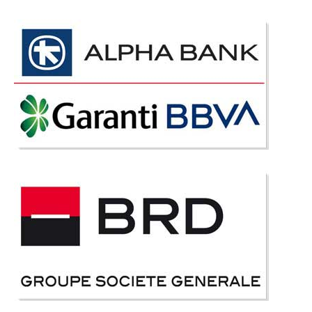
Adauga la Favorite
-6%
Mobila Copii Pure Heart
Mobila Copii si Tineret pt. Dormitor Fete - Pure Heart Sunteti in cautarea
unui set complet de mobila pentru copii iar fetita dumneavoastra merita
cea mai frumoasa camera de fete ? Perfect, va prezentam un model nou
ce emana eleganta simplitate si prospetime in acelas..
Compara
4.990 Lei
4.690 Lei
Pret Redus