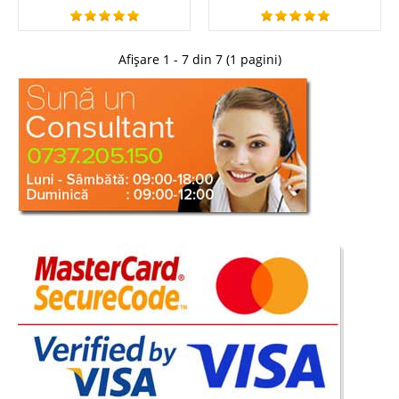
-27%
Afișare 1 - 7 din 7 (1 pagini)
Dormitor Alb Alice
Mobila Dormitor Copii Alb - Alice A APARUT MODELUL NOU – VEDETI AICI
DORMITOR ALB MDF SWEET ❗❗❗ Mobilierul pentru camere de copii trebuie
ales cu mare grija. Mobila pentru camera copilului trebuie sa fie sensibila,
sa reproduca atmosfera unei scene ..
Compara
2.587 Lei
1.889 Lei
Pret Redus
Stoc Epuizat - Indisponibil
Adauga la Favorite