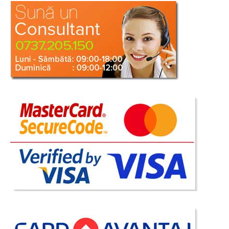
Dormitor Modern Izida
Mobila Dormitor Alb Modern Izida – cel mai mic pret Livrare Rapida –
Preturi de Fabrica Setul de mobilier pentru dormitor Izida prezinta o linie
de design modern si este fabricat din materiale de cea mai buna calitate.
Atat patul cu cele..
Compara
2.717 Lei
2.445 Lei
Pret Redus
Indisponibil-Furnizor delistat
Adauga la Favorite
-18%