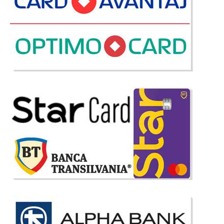
Mobila Dormitor Evo II
Doritoare de calitate Evo II - Mobila de dormitor ieftina Daca sunteti in
cautarea unui set complet mobila dormitor cu preturi accesibile dar fara a
face rabat de calitate modelul Evo este cel mai probabil o alegere potrivita
pentru dumneavoastra. Gama de dormitoare..
Compara
2.058 Lei
1.695 Lei
Pret Redus
Stoc Epuizat - Indisponibil
Adauga la Favorite