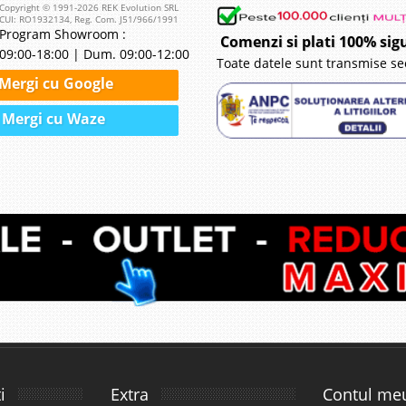
Copyright © 1991-2026 REK Evolution SRL
CUI: RO1932134, Reg. Com. J51/966/1991
Program Showroom :
Comenzi si plati 100% sig
09:00-18:00 | Dum. 09:00-12:00
Toate datele sunt transmise se
Mergi cu Google
Mergi cu Waze
i
Extra
Contul me