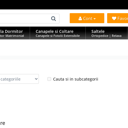
Cont
Favo
la Dormitor
Canapele si Coltare
Saltele
tor Matrimonial
Canapele si Fotolii Extensibile
Ortopedice | Relaxa
Cauta si in subcategorii
are