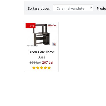
Sortare dupa:
Produ
Birou Calc
-13%
-13%
Birou Calculator cu Et
Imprimanta Biroul Buzz
este cea mai buna aleg
de calitate. Producator
Birou Calculator
Buzz
308 Lei
267 Lei