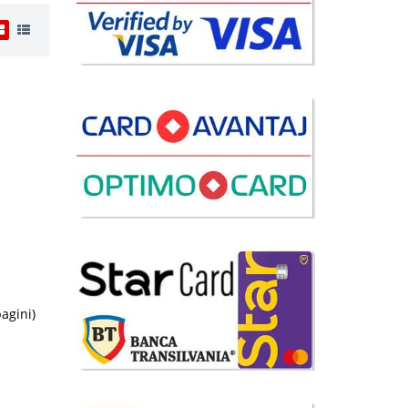
i
7 Lei
disponibil
avorite
pagini)