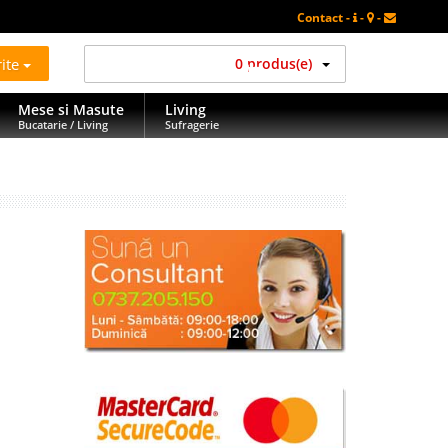
Contact -
-
-
rite
0 produs(e)
Mese si Masute
Living
Bucatarie / Living
Sufragerie