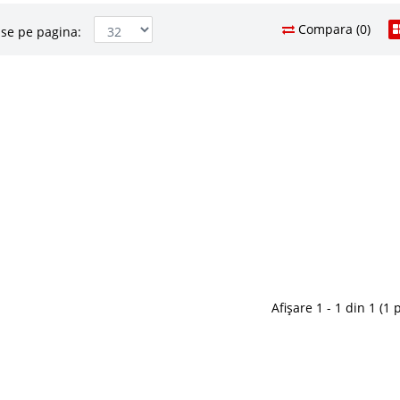
Compara (0)
se pe pagina:
ulator Buzz
308 Le
26
Pret Redus
ajera, Suport Tastatura, Unitate Centrala si
 nu este cel mai ieftin birou pentru calculator dar
Stoc Epuizat - In
ere atunci cand avem in vedere achizitia unui birou
Adauga la F
ul Francez ne ofera certitud..
Compara
Afișare 1 - 1 din 1 (1 