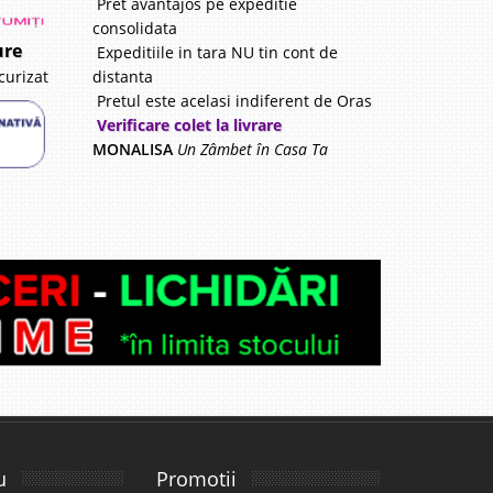
Pret avantajos pe expeditie
consolidata
ure
Expeditiile in tara NU tin cont de
distanta
curizat
Pretul este acelasi indiferent de Oras
Verificare colet la livrare
MONALISA
Un Zâmbet în Casa Ta
u
Promotii