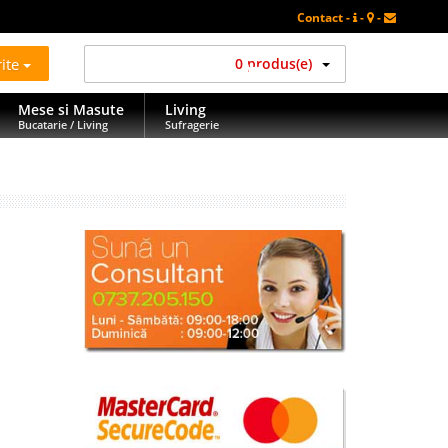
Contact -
-
-
rite
0 produs(e)
Mese si Masute
Living
Bucatarie / Living
Sufragerie