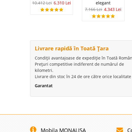
10.412 Lei
6.310 Lei
elegant
7.166 Lei
4.343 Lei
Camera de 
Mobilier Living Camera 
include: 1- Set doua ra
wenge, nuc barosso Fro
melaminat 16 mm ..
Livrare rapidă în Toată Țara
Condiții avantajoase de expediție în Toată Român
Prețuri competitive indiferent de numărul de
Camera de 
kilometri.
Livrare din stoc în 24 de ore către orice localitate
Mobilier Living Camera 
Garantat
include: 1- Set doua ra
stejar wenge, nuc baro
PAL melaminat 16 mm 
Camera de 
Mobila MONALISA
C