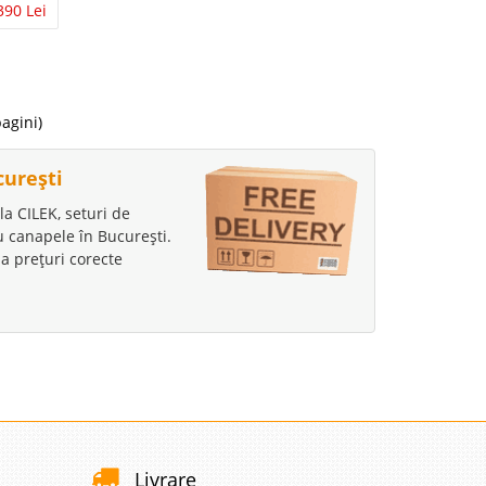
390 Lei
 Lei
disponibil
pagini)
avorite
curești
la CILEK, seturi de
au canapele în București.
a prețuri corecte
 Lei
disponibil
avorite
 Lei
Livrare