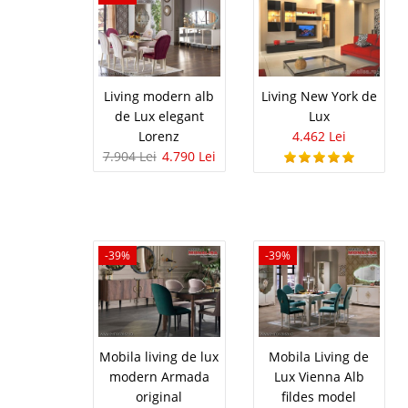
orange si alb Front MDF
Living modern alb
Living New York de
Living Mir
-5%
de Lux elegant
Lux
Lorenz
4.462 Lei
Mobila Living Modern Mi
Polita sticla L120 - 158
7.904 Lei
4.790 Lei
stejar wenge, nuc baro
caramel, orange si alb
-39%
-39%
Mobila Liv
-20%
Mobila Moderna pt. Liv
formeaza un ambient fan
living modern Think. Po
Mobila living de lux
Mobila Living de
dormitor, este potrivit 
modern Armada
Lux Vienna Alb
original
fildes model