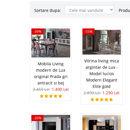
Sortare dupa:
Produ
Mobila Liv
-39%
-39%
-55%
Prada gri an
Set mobila living mode
LIVING PRADA ESTE IN 
Vitrina living mica
confirmarea stocurilo
Mobila Living
argintar de Lux -
mobila tip Full Concept
modern de Lux
Model lucios
original Prada gri
Modern Elegant
antracit si bej
Elite gold
2.459 Lei
1.490 Lei
2.890 Lei
1.290 Lei
Vitrina liv
-55%
Model lucio
gold
-20%
Mobila pt. living alb 