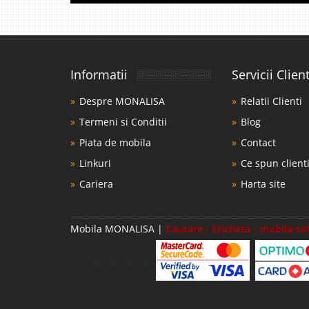
Indiferent ca preferati
Comoda TV 
Informatii
Servicii Client
-30%
Comoda tv moderna alb
Despre MONALISA
Relatii Clienti
in amenajarea unui amb
Termeni si Conditii
Blog
Comoda pentru televiz
datorita unui pret foar.
Piata de mobila
Contact
Linkuri
Ce spun clienti
Cariera
Harta site
Living / Di
-27%
Mobila MONALISA |
Cautare - Eticheta - mobila-su
Mobilier Living / Dinin
Amenajarea unui living 
adevarata provocare si 
foarte important deoare