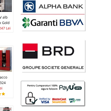
avorite
 alb
ux Gold
247 Lei
i
13 Lei
lii
avorite
racco
L324
ei
 Lei
da
lii