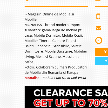
Mobila Camera de zi Li
potrivita pentru bugetul
Acesta cuprinde urmat
- Magazin Online de Mobila si
Modul central 1 ce con
Mobilier
MONALISA - brand modern import
si vanzare gama larga de mobila pt.
casa: Mobila Dormitor, Mobila Copii,
Mobilier Tineret, Camere Fete si
Comoda TV 
-30%
Baieti, Canapele Extensibile, Saltele,
Comoda tv alb fildes de
Dormitoare, Mobila Bucatarie, Mobilier
inconfundabila oferita 
Living, Mese si Scaune, Masute de
comoda pentru televizo
cafea,
living sau a sufrageri
Fotolii. Colaboram cu mari Producatori
de Mobila din Romania si Europa
Monalisa
-
Mobila Cum Nu ai Mai Vazut
Comoda TV 
-25%
Comoda tv alba lucioas
livingul dvs. este amen
trebuie sa mentineti no