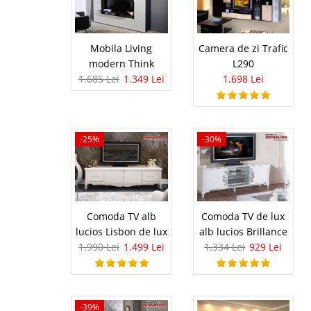
Elite gold Lichidare de 
livrare imediata: Daca
cu ..
Mobila Living
Camera de zi Trafic
modern Think
L290
1.685 Lei
1.349 Lei
1.698 Lei
Mobila mod
-42%
ivory Veyr
-25%
-30%
Mobila living moderna a
special de Lux Setul d
recomanda prin linia m
stralucitoare unica. Mo
Comoda TV alb
Comoda TV de lux
lucios Lisbon de lux
alb lucios Brillance
1.990 Lei
1.499 Lei
1.334 Lei
929 Lei
Living Mir
Mobila Living Miracco L
sticla L120 - 158 Lei 2-
-39%
wenge, nuc barosso/ fr