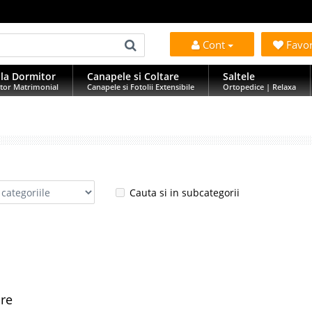
Cont
Favo
la Dormitor
Canapele si Coltare
Saltele
tor Matrimonial
Canapele si Fotolii Extensibile
Ortopedice | Relaxa
Cauta si in subcategorii
are