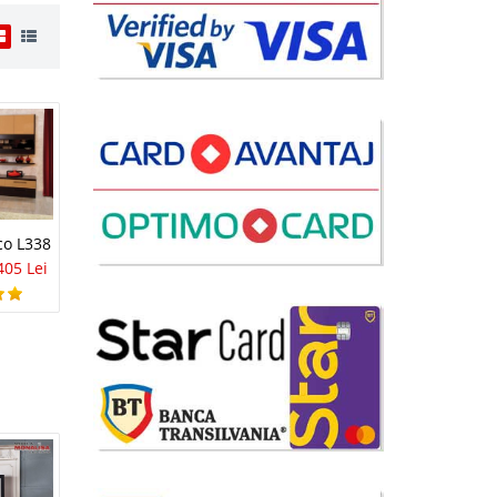
i
90 Lei
lii
co L338
avorite
405 Lei
i
90 Lei
lii