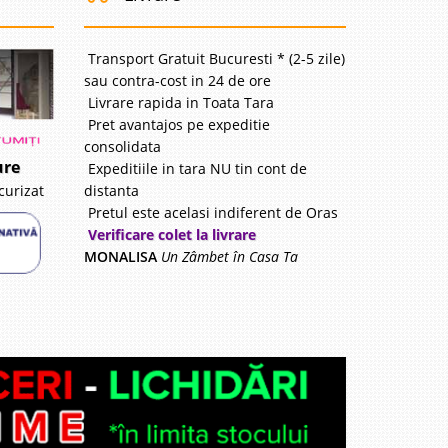
disponibil
Transport Gratuit Bucuresti * (2-5 zile)
avorite
sau contra-cost in 24 de ore
Livrare rapida in Toata Tara
Pret avantajos pe expeditie
consolidata
ure
Expeditiile in tara NU tin cont de
i
distanta
curizat
47 Lei
Pretul este acelasi indiferent de Oras
disponibil
Verificare colet la livrare
MONALISA
Un Zâmbet în Casa Ta
avorite
i
99 Lei
disponibil