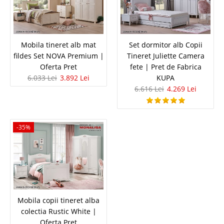
Mobila tineret alb mat fildes Set
Mobila tineret alb mat
Set dormitor alb Copii
fildes Set NOVA Premium |
Tineret Juliette Camera
NOVA Premium | Oferta Pret
Oferta Pret
fete | Pret de Fabrica
6.033 Lei
3.892 Lei
KUPA
Set mobila dormitor alb mat fildes tineret baieti si fete NOVA ⭐
6.616 Lei
4.269 Lei
Oferta preturi importator oficial KUPA Genc Colectia NOVA de la Kupa
Genc este definitia spatiului modern pentru tineri si copii. Creat special
pentru a raspunde nevoilor generatiei actuale, Nova imbina calitatea..
Compara
-35%
6.033 Lei
3.892 Lei
Pret Redus
In Stoc
Vezi Detalii
Mobila copii tineret alba
colectia Rustic White |
Adauga la Favorite
Oferta Pret