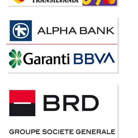
8.230 Lei
5.310 Lei
Pret Redus
In Stoc
Vezi Detalii
Adauga la Favorite