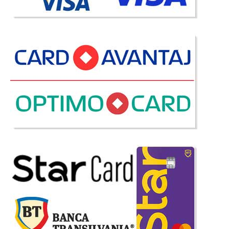
In Stoc
Vezi Detalii
Adauga la Favorite
-35%
Mobila copii tineret alba colectia
Rustic White | Oferta Pret
Set mobila dormitor copii si tineret fete colectia Rustic White ⭐
Oferta preturi importator oficial Cilek Linia de mobilier alb Rustic White
pentru camere de copii si adolescenti este o colectie complexa formata din
dulap haine 3 usi, pat fix 100x200 si 120x200cm, p..
Compara