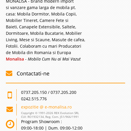
MONALISA - brand modern import
si vanzare gama larga de mobila pt.
casa: Mobila Dormitor, Mobila Copii,
Mobilier Tineret, Camere Fete si
Baieti, Canapele Extensibile, Saltele,
Dormitoare, Mobila Bucatarie, Mobilier
Living, Mese si Scaune, Masute de cafea,
Fotolii. Colaboram cu mari Producatori
de Mobila din Romania si Europa
Monalisa
-
Mobila Cum Nu ai Mai Vazut
Contactati-ne
0737.205.150 / 0737.205.200
0242.515.776
expozitie @ e-monalisa.ro
Copyright © 1991-2026 REK Evolution SRL
CUI: RO1932134, Reg. Com. J51/966/1991
Program Showroom :
09:00-18:00 | Dum. 09:00-12:00