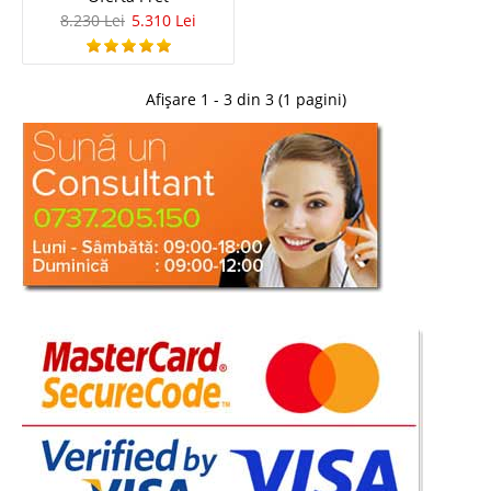
8.230 Lei
5.310 Lei
-35%
Afișare 1 - 3 din 3 (1 pagini)
Set dormitor alb Copii Tineret Juliette
Camera fete | Pret de Fabrica KUPA
Set complet mobilier dormitor alb fete tineret copii JULIETTE de Lux ⭐ Pret
de Fabrica KUPA Genc Transforma camera fiicei tale intr-un univers de
basm cu Setul Juliette de la Kupa. Un mobilier alb, rafinat, in stil romantic-
clasic, creat special pentru fetite si domnisoare&hea..
Compara
6.616 Lei
4.269 Lei
Pret Redus