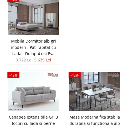
dormitor modern prezentat la pret va..
Compara
13.036 Lei
7.561 Lei
Pret Redus
Mobila Dormitor alb gri
In Stoc
modern - Pat Tapitat cu
Vezi Detalii
Lada - Dulap 4 usi Eva
9.722 Lei
5.639 Lei
Adauga la Favorite
-42%
-42%
-42%
Canapea extensibila Gri 3
Masa Moderna fixa stabila
Canapea crem de 3 locuri moderna
locuri cu lada si perne
durabila si functionala alb