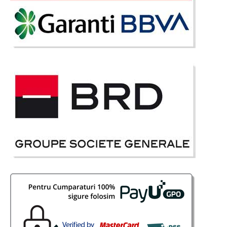
ofera si o masa fixa ce se remarca prin desi..
Compara
1.192 Lei
692 Lei
Pret Redus
La Comanda
Vezi Detalii
Adauga la Favorite
-43%
Mobilier pentru sufragerie sau living