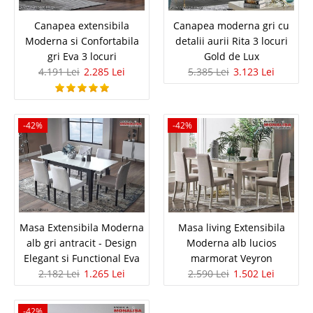
7.299 Lei
Pret Redus
Canapea extensibila
Canapea moderna gri cu
In Stoc
Moderna si Confortabila
detalii aurii Rita 3 locuri
Vezi Detalii
gri Eva 3 locuri
Gold de Lux
4.191 Lei
2.285 Lei
5.385 Lei
3.123 Lei
Adauga la Favorite
-42%
-42%
-42%
Set Mobila Dormitor modern wenge
Masa Extensibila Moderna
Masa living Extensibila
alb gri antracit - Design
Moderna alb lucios
Matilda 5 usi oglinda pat cu Lada
Elegant si Functional Eva
marmorat Veyron
2.182 Lei
1.265 Lei
2.590 Lei
1.502 Lei
Set Mobila dormitoare de lux moderne – Matilda wenge - Oferta de pret
set complet cu Transport Gratuit Bucuresti Transforma-ti dormitorul intr-
un spatiu sofisticat si confortabil cu acest set complet de mobila de
-42%