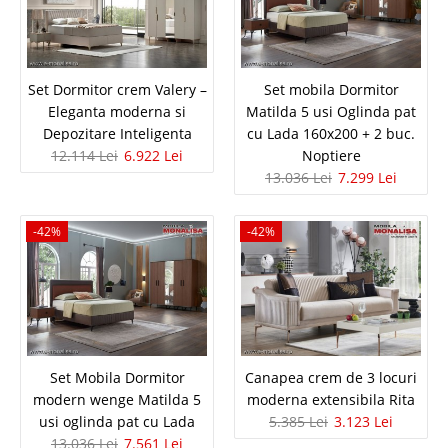
Set Dormitor crem Valery – Eleganta
Set Dormitor crem Valery –
Set mobila Dormitor
Eleganta moderna si
Matilda 5 usi Oglinda pat
moderna si Depozitare Inteligenta
Depozitare Inteligenta
cu Lada 160x200 + 2 buc.
12.114 Lei
6.922 Lei
Noptiere
Set dormitor complet Valery - Premium ✅ Modern ✅ Elegant ✅ Depozitare
13.036 Lei
7.299 Lei
inteligenta la Pret de importator oficial Setul de mobilier pentru dormitor
crem Valery de la Mondi Home imbina eleganta clasica si functionalitatea
moderna, oferind finisaje de inalta calitate de..
-42%
-42%
Compara
12.114 Lei
6.922 Lei
Pret Redus
In Stoc
Set Mobila Dormitor
Canapea crem de 3 locuri
Vezi Detalii
modern wenge Matilda 5
moderna extensibila Rita
usi oglinda pat cu Lada
5.385 Lei
3.123 Lei
Adauga la Favorite
13.036 Lei
7.561 Lei