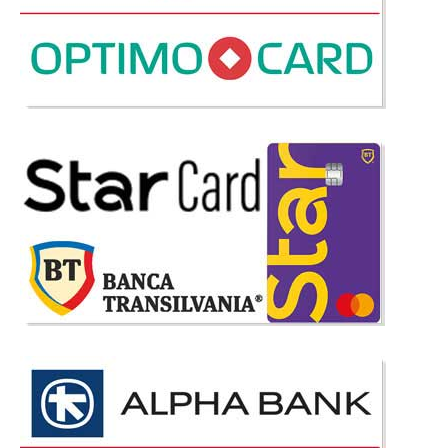
4.982 Lei
2.890 Lei
Pret Redus
In Stoc
Vezi Detalii
Adauga la Favorite
-42%
Masa Moderna fixa stabila durabila
si functionala alb gri antracit Eva
Masa fixa moderna cu blat alb, cadru si picioare metalice gri antracit –
Oferta de Pret cu transport gratuit Bucuresti Colectia de mobila si mobilier
Eva fabricata de catre gigantul producator turc Ercyes Anadolu Holding