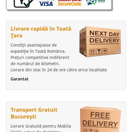
dining Novita
Oferta mobilier pentru living dining sau sufragerie nuc inchis ⭐ Pret cu
transport gratuit Bucuresti PE STOC DOAR VITRINA ARGINTAR SI COMODA
TV Profitati de eleganta si functionalitate cumparand masa extensibila pe
Livrare rapidă în Toată
finisaj lemn nuc inchis potrivita pt. 6 -8 persoane, a..
Țara
Compara
Condiții avantajoase de
expediție în Toată România.
1.663 Lei
Prețuri competitive indiferent
950 Lei
de numărul de kilometri.
Pret Redus
Livrare din stoc în 24 de ore către orice localitate
In Stoc
Vezi Detalii
Garantat
Adauga la Favorite
-42%
Transport Gratuit
București
Livrare Gratuită pentru Mobila