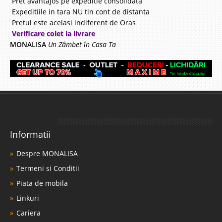
Pret avantajos pe expeditie consolidata
Compara
Expeditiile in tara NU tin cont de distanta
Pretul este acelasi indiferent de Oras
Verificare colet la livrare
8.712 Lei
MONALISA
Un Zâmbet în Casa Ta
4.990 Lei
Pret Redus
In Stoc
Vezi Detalii
Adauga la Favorite
-43%
Informatii
Despre MONALISA
Termeni si Conditii
Piata de mobila
Coltar extensibil gri pentru Living
Linkuri
modern Still V Reversibil
Cariera