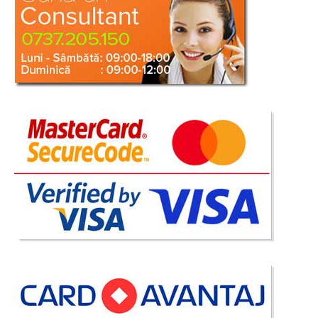
Adauga la Favorite
-42%
Canapea extensibila Gri 3 locuri cu
lada si perne Metropol
Canapea Gri extensibila de 3 locuri cu lada depozitare si perne confort |
Metropol Descopera eleganta si confortul absolut al acestei canapele gri
deschis de 3 locuri extensibila cu lada de depozitare, un model modern ce
adauga un farmec subtil in orice c..
Compara