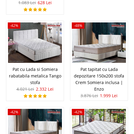
1.083 Lei
628 Lei
Masa extensibila alba moderna perfecta pentru amenajare Living
functional – Pret de fabrica Turcia Mobileaza sufrageria sau livingul cu
Masa Extensibila Eva, o piesa de mobilier moderna ce combina stilul
sofisticat cu functionalitatea practica..
-42%
-48%
Compara
2.182 Lei
1.265 Lei
Pret Redus
La Comanda
Pat cu Lada si Somiera
Pat tapitat cu Lada
Vezi Detalii
rabatabila metalica Tango
depozitare 150x200 stofa
stofa
Crem Somiera inclusa |
Adauga la Favorite
4.021 Lei
2.332 Lei
Enzo
3.876 Lei
1.999 Lei
-42%
-42%
-42%