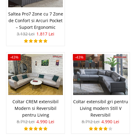
Saltea Pro7 Zone cu 7 Zone
Oferta Pret Canapea crem de 3 locuri
de Confort si Arcuri Pocket
– Suport Ergonomic
moderna extensibila Rita
3.132 Lei
1.817 Lei
Canapele crem de 3 locuri la Pret Oferta ⭐ Extensibile ⭐ Moderne
⭐ Elegante ⭐ Deosebite ⭐ Rita Oferta saptamanii este valabila in limita
stocurilor pentru modelul Canapea Crem extensibila de 3 locuri Rita Pentru
-43%
-43%
alte culori, fotolii sau variante vizitati&nbs..
Compara
5.385 Lei
3.123 Lei
Pret Redus
Coltar CREM extensibil
Coltar extensibil gri pentru
In Stoc
Modern si Reversibil
Living modern Still V
Vezi Detalii
pentru Living
Reversibil
8.712 Lei
4.990 Lei
8.712 Lei
4.990 Lei
Adauga la Favorite