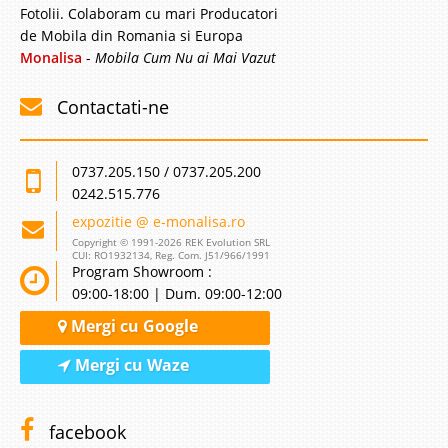
Fotolii. Colaboram cu mari Producatori
-42%
de Mobila din Romania si Europa
Monalisa
-
Mobila Cum Nu ai Mai Vazut
Contactati-ne
Saltea Pro7 Zone cu 7 Zone de
0737.205.150 / 0737.205.200
0242.515.776
Confort si Arcuri Pocket – Suport
expozitie @ e-monalisa.ro
Ergonomic
Copyright © 1991-2026 REK Evolution SRL
CUI: RO1932134, Reg. Com. J51/966/1991
Saltea Pro7 Zone cu 7 Zone de Confort și Arcuri Pocket – Suport Ergonomic
Program Showroom :
pentru un Somn Odihnitor Descoperă salteaua ortopedică Pro7 Zone cu
09:00-18:00 | Dum. 09:00-12:00
arcuri împachetate, proiectată pentru a oferi suport optim și un confort
Mergi cu Google
superior datorită celor 7 zone de confort și sistemului inov..
Compara
Mergi cu Waze
3.132 Lei
facebook
1.817 Lei