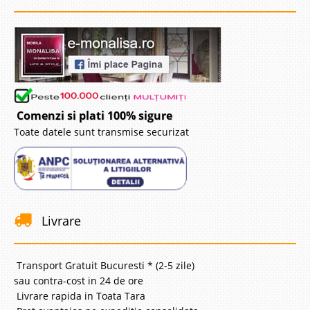
Pret Redus
In Stoc
Vezi Detalii
Adauga la Favorite
-43%
Comenzi si plati 100% sigure
Toate datele sunt transmise securizat
Coltar CREM extensibil Modern si
Livrare
Reversibil pentru Living
Coltare extensibile CREM cu perne incluse in pret pentru living modern ⭐
Transport Gratuit Bucuresti * (2-5 zile)
Still V Pret Import Direct Colțar Modular Still V – Eleganță și Versatilitate pe
Crem Transformați livingul într-un spațiu primitor și rafinat cu ajutorul
sau contra-cost in 24 de ore
colțarului extensibil Still ..
Livrare rapida in Toata Tara