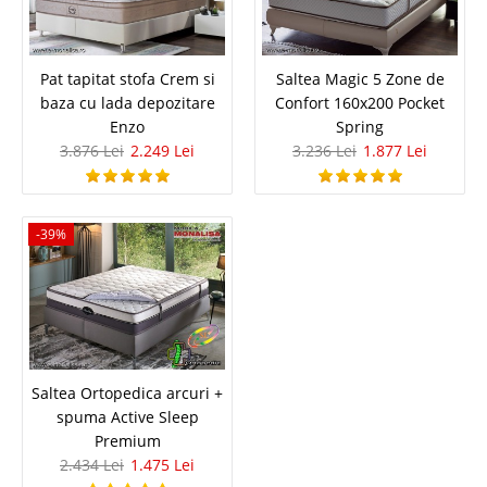
Masa living Extensibila Moderna alb
lucios marmorat Veyron
Pat tapitat stofa Crem si
Saltea Magic 5 Zone de
baza cu lada depozitare
Confort 160x200 Pocket
Masa extensibila alb lucios pentru living modern – Mese extensibile
Enzo
Spring
Moderne Rezistente si Stabile – VRN Turcia Transforma-ti zona de luat
3.876 Lei
2.249 Lei
3.236 Lei
1.877 Lei
masa cu aceasta masa extensibila moderna, ideala pentru
livinguri elegante. Cu un design minimalist, picioa..
Compara
-39%
2.590 Lei
1.502 Lei
Pret Redus
In Stoc
Vezi Detalii
Saltea Ortopedica arcuri +
Adauga la Favorite
spuma Active Sleep
Premium
2.434 Lei
1.475 Lei
-42%