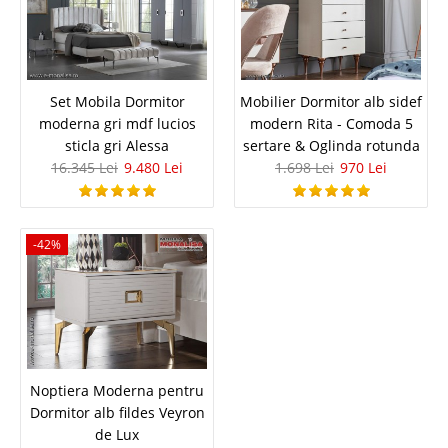
5.385 Lei
3.123 Lei
Pret Redus
In Stoc
Set Mobila Dormitor
Mobilier Dormitor alb sidef
Vezi Detalii
moderna gri mdf lucios
modern Rita - Comoda 5
sticla gri Alessa
sertare & Oglinda rotunda
Adauga la Favorite
16.345 Lei
9.480 Lei
1.698 Lei
970 Lei
-42%
-42%
Masa Extensibila Moderna alb gri
antracit - Design Elegant si Functional
Noptiera Moderna pentru
Dormitor alb fildes Veyron
Eva
de Lux