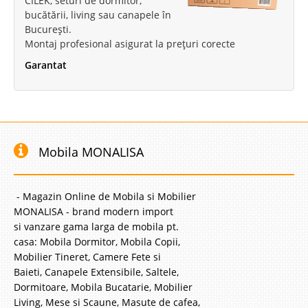
CILEK, seturi de dormitor,
bucătării, living sau canapele în
București.
Pat Tapitat modern Gri cu Lada pt.
Montaj profesional asigurat la prețuri corecte
Garantat
lenjerie, somiera si pistoane Eva
Pat tapitat modern gri cu Lada de depozitare spatioasa Premium✅
Somiera + pistoane incluse in pret Eva este un pat tapitat modern dotat cu
lada de depozitare spatioasa si un design elegant pe material textil de
culoare gri deschis foarte rezistent. In variantele de dimensiun..
Mobila MONALISA
Compara
- Magazin Online de Mobila si Mobilier
3.943 Lei
MONALISA - brand modern import
2.287 Lei
Pret Redus
si vanzare gama larga de mobila pt.
In Stoc
casa: Mobila Dormitor, Mobila Copii,
Vezi Detalii
Mobilier Tineret, Camere Fete si
Baieti, Canapele Extensibile, Saltele,
Adauga la Favorite
Dormitoare, Mobila Bucatarie, Mobilier
Living, Mese si Scaune, Masute de cafea,