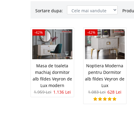
Sortare dupa:
Produ
Masa de to
-42%
-42%
-42%
fildes Vey
Oferta de pret Masa de
oglinda⭐ Set Veyron de
modern de lux cu masa
Masa de toaleta
Noptiera Moderna
eleganta si functionali
machiaj dormitor
pentru Dormitor
alb fildes Veyron de
alb fildes Veyron de
Lux modern
Lux
1.959 Lei
1.136 Lei
1.083 Lei
628 Lei
Noptiera 
-42%
alb fildes 
Oferta de pret Noptier
Noptiere originale Ve
Lux necesita in majorit