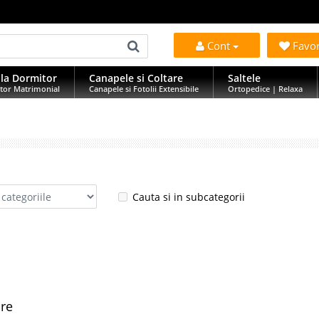
Cont
Favo
la Dormitor
Canapele si Coltare
Saltele
tor Matrimonial
Canapele si Fotolii Extensibile
Ortopedice | Relaxa
Cauta si in subcategorii
are