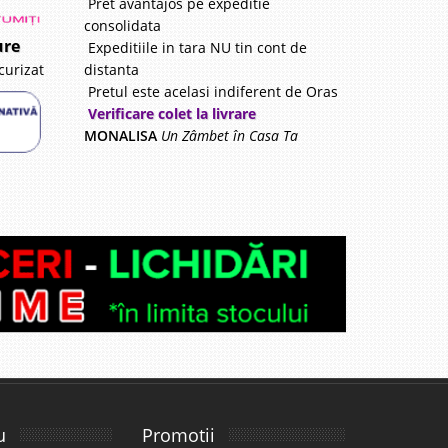
Pret avantajos pe expeditie
consolidata
ure
Expeditiile in tara NU tin cont de
distanta
curizat
Pretul este acelasi indiferent de Oras
Verificare colet la livrare
MONALISA
Un Zâmbet în Casa Ta
u
Promotii