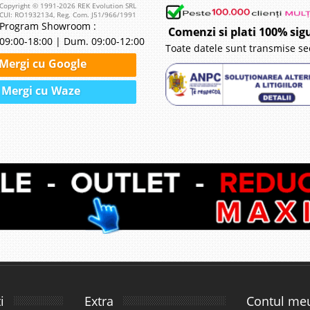
Copyright © 1991-2026 REK Evolution SRL
CUI: RO1932134, Reg. Com. J51/966/1991
Program Showroom :
Comenzi si plati 100% sig
09:00-18:00 | Dum. 09:00-12:00
Toate datele sunt transmise se
Mergi cu Google
Mergi cu Waze
i
Extra
Contul me