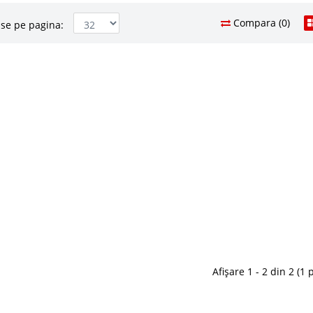
Compara (0)
se pe pagina:
aleta machiaj dormitor alb
1.959 Le
1.1
Pret Redus
ron de Lux modern
In Stoc
 toaleta si machiaj moderna alb fildes cu sau fara
Vezi Deta
 Lux original Transforma-ti dormitorul intr-un spatiu
 de toaleta alba Veyron de lux ce adauga un plus de
Adauga la F
tate dormitorul..
Compara
Moderna pentru Dormitor
1.083 Le
62
Pret Redus
Veyron de Lux
Afișare 1 - 2 din 2 (1 
In Stoc
a moderna alb fildes lucios cu picioare metal gold⭐
Vezi Deta
yron de Lux Amenajarea dormitorului pe stil modern de
atea cazurilor un buget susbstantial dar colectia