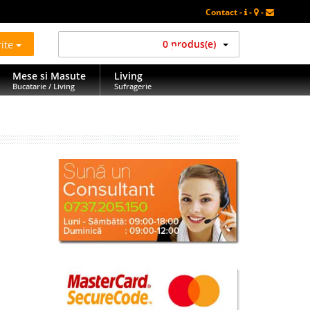
Contact -
-
-
rite
0 produs(e)
Mese si Masute
Living
Bucatarie / Living
Sufragerie