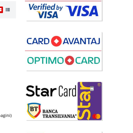
i
36 Lei
lii
avorite
i
8 Lei
pagini)
lii