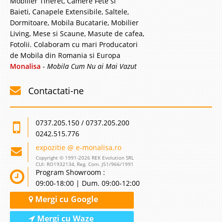
Mobilier Tineret, Camere Fete si
Stoc Epuizat - Indisponibil
Baieti, Canapele Extensibile, Saltele,
Adauga la Favorite
Dormitoare, Mobila Bucatarie, Mobilier
Living, Mese si Scaune, Masute de cafea,
Fotolii. Colaboram cu mari Producatori
de Mobila din Romania si Europa
Monalisa
-
Mobila Cum Nu ai Mai Vazut
Contactati-ne
0737.205.150 / 0737.205.200
0242.515.776
expozitie @ e-monalisa.ro
Copyright © 1991-2026 REK Evolution SRL
CUI: RO1932134, Reg. Com. J51/966/1991
Program Showroom :
09:00-18:00 | Dum. 09:00-12:00
Mergi cu Google
Mergi cu Waze