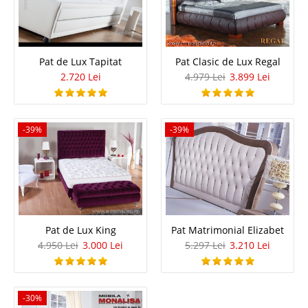
Pat de Lux Tapitat
Pat de Lux Tapitat
Pat Clasic de Lux Regal
2.720 Lei
4.979 Lei
3.899 Lei
Paturi de Lux Tapitate | Marsilya Patul Marsilya combina cu eleganta
linia dormitoarelor moderne in alb si negru cu utilitatea si economia de
spatiu. Structura metalica a patului il face practic indestructibil iar
sistemul de ridicare a salt..
-39%
-39%
Compara
2.720 Lei
Pret
Stoc Epuizat - Indisponibil
Pat de Lux King
Pat Matrimonial Elizabet
Adauga la Favorite
4.950 Lei
3.000 Lei
5.297 Lei
3.210 Lei
-22%
-30%