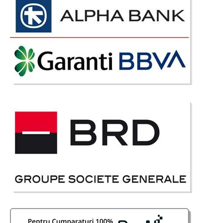
-30%
Pat Rotund Tapitat
Paturi Rotunde de Lux Tapitate | Prestij Patul rotund emana eleganta si
stil reusind sa imbine cu maiestrie stilul elegant cu inovarea si
modernismul. Paturile rotunde ofera un somn placut iar frumusetea
perfecta este data de pietrele slefuite in..
Compara
6.295 Lei
4.385 Lei
Pret Redus
Stoc Epuizat - Indisponibil
Adauga la Favorite