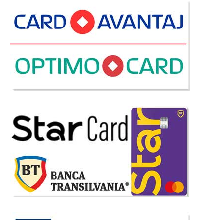
-39%
Pat Matrimonial Elizabet
Paturi Matrimoniale Tapitate de Calitate Superioara Elizabet este un pat
matrimonial cu lada pentru depozitare lenjerie ce depaseste toate
asteptarile. Paturile de dormitor tapitate Elizabeth fac parte din gama
paturi de lux si sunt produse dupa un standard ridicat ..
Compara
5.297 Lei
3.210 Lei
Pret Redus
Stoc Epuizat - Indisponibil
Adauga la Favorite