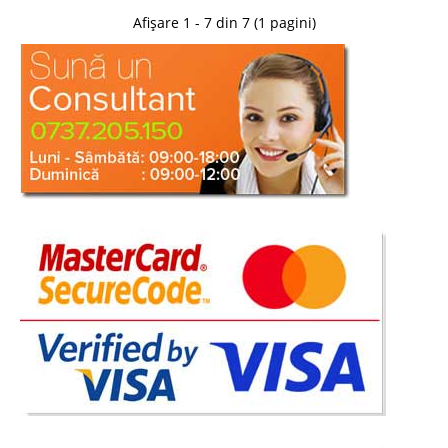
Afișare 1 - 7 din 7 (1 pagini)
Pat de Lux King
Paturi Capitonate de Lux King Patul capitonat din seria King exprima
eleganta si noblete, inglobeaza functionalitate si design. King este un pat
de dormitor elegant si modern cu linii ovale si tablie matlasata. Diferenta
de inaltime dintre baza si tablie 130cm ..
Compara
4.950 Lei
3.000 Lei
Pret Redus
Stoc Epuizat - Indisponibil
Adauga la Favorite