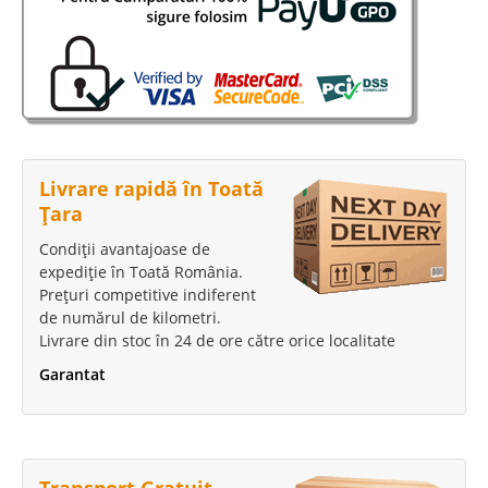
-9%
Livrare rapidă în Toată
Pat Tapitat de Lux
Țara
Pat Tapitat Pheromone – Transport Gratuit Bucuresti Patul Pheromone a
Condiții avantajoase de
fost proiectat pe baza sentimentelor profunde, a seductiei si atractiei
expediție în Toată România.
dintre indivizi. In categoria paturi tapitate de lux, patul Pheromone ocupa o
Prețuri competitive indiferent
pozitie superioara datorita mode..
de numărul de kilometri.
Livrare din stoc în 24 de ore către orice localitate
Compara
Garantat
4.565 Lei
4.150 Lei
Pret Redus
Stoc Epuizat - Indisponibil