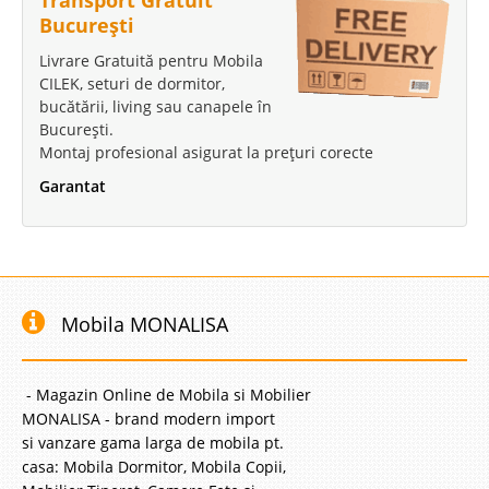
Transport Gratuit
Adauga la Favorite
București
Livrare Gratuită pentru Mobila
-20%
CILEK, seturi de dormitor,
bucătării, living sau canapele în
București.
Montaj profesional asigurat la prețuri corecte
Garantat
Pat Tapitat Elegance
Paturi Tapitate Elegance de Lux - Calitate Superioara Un pat bun este un
pat ce indeplineste toate conditiile de calitate si confort dar trebuie sa
ofere o imagine de vis atunci cand pasim in dormitor. Patul Elegance
Mobila MONALISA
traseaza linia perfecta in dormitorul matrimonial..
Compara
- Magazin Online de Mobila si Mobilier
MONALISA - brand modern import
2.537 Lei
si vanzare gama larga de mobila pt.
2.030 Lei
casa: Mobila Dormitor, Mobila Copii,
Pret Redus