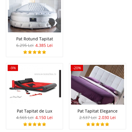
Pat Clasic de Lux Regal
Pat Rotund Tapitat
Pat dormitor de Lux clasic din Piele si Lemn – Regal Gama de mobila de
Lux pentru dormitoare matrimoniale a fost completata cu un pat tapitat
6.295 Lei
4.385 Lei
elegant, un model nou exceptional pe un raport calitate pret foarte bun.
Fabricat din materiale de cea mai b..
Compara
-9%
-20%
4.979 Lei
3.899 Lei
Pret Redus
Stoc Epuizat - Indisponibil
Adauga la Favorite
Pat Tapitat de Lux
Pat Tapitat Elegance
4.565 Lei
4.150 Lei
2.537 Lei
2.030 Lei
-39%