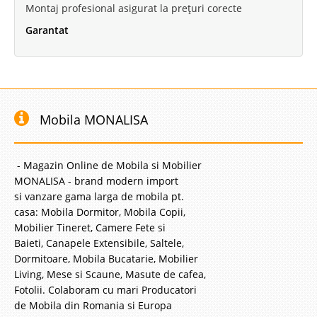
Montaj profesional asigurat la prețuri corecte
Compara
Garantat
1.637 Lei
1.432 Lei
Pret Redus
Vezi Model Nou !!!
Adauga la Favorite
Mobila MONALISA
-13%
- Magazin Online de Mobila si Mobilier
MONALISA - brand modern import
si vanzare gama larga de mobila pt.
casa: Mobila Dormitor, Mobila Copii,
Mobilier Tineret, Camere Fete si
Baieti, Canapele Extensibile, Saltele,
Pat Masina Nitro GT Alb
Dormitoare, Mobila Bucatarie, Mobilier
Living, Mese si Scaune, Masute de cafea,
Pat in forma de masina formula 1 | Nitro GT - Alb CLICK PE POZE PT.
Fotolii. Colaboram cu mari Producatori
MODELELE NOI Paturile in forma de masina Nitro GT sunt componente de
mobilier pentru dormitoarele de copii ce dezvolta viziuni si abilitati
de Mobila din Romania si Europa