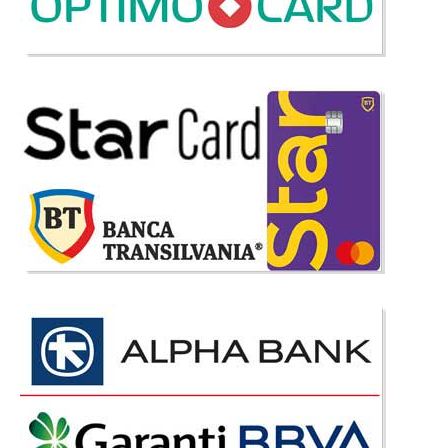
Adauga la Favorite
-35%
Pat Masina GTE Alb cu Telecomanda
Sunete si Lumini pt. copii
Pat alb in forma de masina formula 1 GTE Alb ⭐ Preturi PROMO
importator Oficial Fie ca dorim amenajarea unui dormitor de baieti fie ca
urmarim o amenajare camera fata un pat masina alba poate fi solutia
salvatoare. Colectia de paturi in forma d..
Compara
8.539 Lei