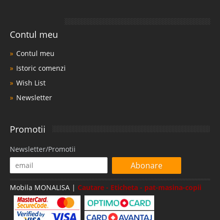
Pat Masina Nitro GT Roz
Pat in forma de masina formula 1 | Nitro GT - Roz DISPONIBILE MODELE
NOI Click pe poze Patul in forma de masina Nitro GT ROZ este destinat
Contul meu
camerelor de fete si poate aduce incredere, perseverenta si siguranta in
propria persoana. Forma patului de fete Nitro GT este ..
Contul meu
Compara
Istoric comenzi
Wish List
2.835 Lei
Newsletter
2.599 Lei
Pret Redus
Vezi Model Nou !!!
Promotii
Adauga la Favorite
Newsletter/Promotii
-14%
Abonare
Mobila MONALISA |
Cautare - Eticheta - pat-masina-copii