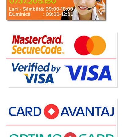
Pat in forma de Masina GTE Negru
pentru Dormitor copii
Pat masina negru pentru dormitoare copii GTE ⭐ Oferta de
Pret import Direct Fiecare copil ar trebui sa aibe un dormitor de vis, orice
copil isi doreste un pat in forma de masina. Un pat masina GTE negru
poate schimba radical modul in care un copil percepe lumea iar ..
Compara
8.539 Lei
5.509 Lei
Pret Redus
La Comanda
Vezi Detalii