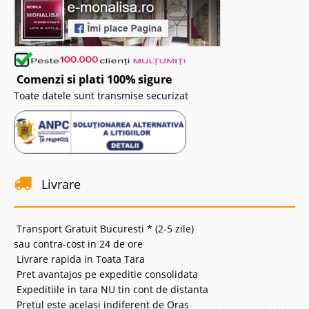
copilului intr-o veritabila pista de curse cu masini de formula 1. Linia de
design a patului atrage si reproduce in dormitorul cop..
Compara
Comenzi si plati 100% sigure
2.835 Lei
Toate datele sunt transmise securizat
2.464 Lei
Pret Redus
Vezi Model Nou !!!
Adauga la Favorite
-13%
Livrare
Transport Gratuit Bucuresti * (2-5 zile)
sau contra-cost in 24 de ore
Livrare rapida in Toata Tara
Pret avantajos pe expeditie consolidata
Pat Masina Nitro GT Negru
Expeditiile in tara NU tin cont de distanta
Pat in forma de masina formula 1 | Nitro GT - Negru MODEL NOU
Pretul este acelasi indiferent de Oras