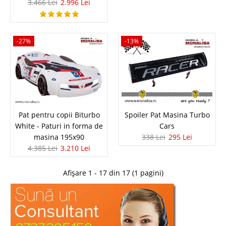
3.466 Lei
2.996 Lei
Pat Masina GTE Rosu cu LED si
sunete Champion Racer copii
-27%
-13%
Pat copii in forma de masina de curse GTE Rosu ⭐ Oferta de pret
importator Oficial Un dormitor de copii amenajat in stil curse de masini
formeaza abilitati senzationale micului pilot. Un pat in forma de masina
stimuleaza personalitatea copilului si genere..
Compara
Pat pentru copii Biturbo
Spoiler Pat Masina Turbo
8.539 Lei
White - Paturi in forma de
Cars
5.509 Lei
masina 195x90
338 Lei
295 Lei
Pret Redus
4.385 Lei
3.210 Lei
La Comanda
Vezi Detalii
Afișare 1 - 17 din 17 (1 pagini)
Adauga la Favorite
-35%