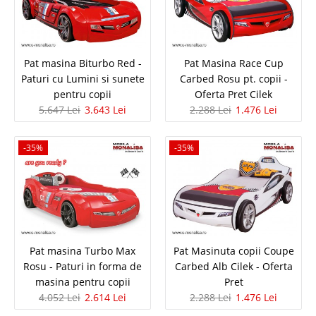
Pat masina Biturbo Red - Paturi cu
Pat masina Biturbo Red -
Pat Masina Race Cup
Paturi cu Lumini si sunete
Carbed Rosu pt. copii -
Lumini si sunete pentru copii
pentru copii
Oferta Pret Cilek
5.647 Lei
3.643 Lei
2.288 Lei
1.476 Lei
Pat masina pentru copii BITURBO Rosu CILEK ⭐ Paturi masinuta cu Lumini
sunete si Telecomanda Biturbo Red este un pat in forma de masina
sport care aduce un ambient fantastic in camera copilului. Patul pentru
-35%
-35%
copii Biturbo este un pat de calitate ce incorporeaza dotari uimitoare pre..
Compara
5.647 Lei
3.643 Lei
Pret Redus
Pat masina Turbo Max
Pat Masinuta copii Coupe
In Stoc
Rosu - Paturi in forma de
Carbed Alb Cilek - Oferta
Vezi Detalii
masina pentru copii
Pret
4.052 Lei
2.614 Lei
2.288 Lei
1.476 Lei
Adauga la Favorite