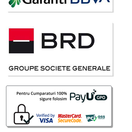
5.509 Lei
Pret Redus
La Comanda
Vezi Detalii
Adauga la Favorite
-13%
Pat Masina Lancer Speed Rosu
Paturi masina pentru copii | Lancer Speed - Ferrari Red CLICK PE POZA pt.
MODEL NOU Un pat masina sporeste increderea in fortele proprii si
dezvolta calitati de leader. Patul masina este o atractie de nerefuzat
pentru orice copil iar trecerea de la patutul d..
Compara