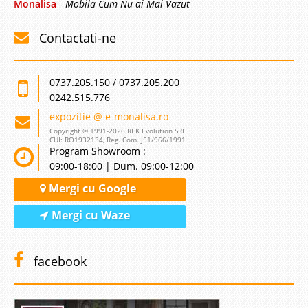
nepretuite micutilor soferi. Forma patului activeaza o perso..
Monalisa
-
Mobila Cum Nu ai Mai Vazut
Compara
Contactati-ne
2.835 Lei
2.464 Lei
0737.205.150 / 0737.205.200
Pret Redus
0242.515.776
Vezi Model Nou !!!
expozitie @ e-monalisa.ro
Adauga la Favorite
Copyright © 1991-2026 REK Evolution SRL
CUI: RO1932134, Reg. Com. J51/966/1991
Program Showroom :
-13%
09:00-18:00 | Dum. 09:00-12:00
Mergi cu Google
Mergi cu Waze
facebook
Pat Masina Nitro GT Galben
Pat in forma de masina formula 1 | Nitro GT - Galben CLICK PE POZE PT.
MODELE NOI Patul in forma de masina Nitro GT transforma dormitorul