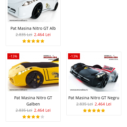
4.052 Lei
2.614 Lei
Pret Redus
Pat Masina Nitro GT Alb
In Stoc
2.835 Lei
2.464 Lei
Vezi Detalii
Adauga la Favorite
-13%
-13%
-35%
Pat Masina Nitro GT
Pat Masina Nitro GT Negru
Galben
2.835 Lei
2.464 Lei
Pat Masinuta copii Coupe Carbed Alb
2.835 Lei
2.464 Lei
Cilek - Oferta Pret