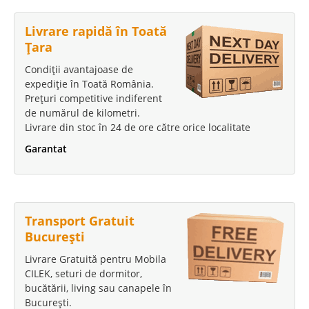
Livrare rapidă în Toată
1.637 Lei
Țara
1.432 Lei
Pret Redus
Condiții avantajoase de
Vezi Model Nou !!!
expediție în Toată România.
Adauga la Favorite
Prețuri competitive indiferent
de numărul de kilometri.
Livrare din stoc în 24 de ore către orice localitate
-13%
Garantat
Transport Gratuit
Pat Masina Lancer Speed Alb
București
Paturi masina pentru copii | Lancer Speed - Alb CLICK PE POZA PT.
Livrare Gratuită pentru Mobila
MODEL NOU Un pat masina in camera copilului dezvolta spiritul
CILEK, seturi de dormitor,
competitional si ofera un start excelent in dezvoltarea micutului sofer. Nu
bucătării, living sau canapele în
exista copil care sa nu isi doreasca un pat masina iar atunc..
București.