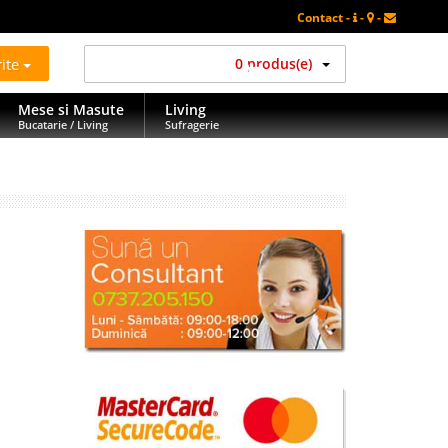
Contact -
-
-
rite
0 produs(e)
Mese si Masute
Living
Bucatarie / Living
Sufragerie