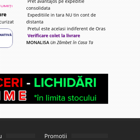
Pret avantajos pe expeditie
consolidata
ure
Expeditiile in tara NU tin cont de
distanta
curizat
Pretul este acelasi indiferent de Oras
Verificare colet la livrare
MONALISA
Un Zâmbet în Casa Ta
u
Promotii