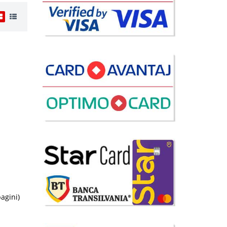
i
09 Lei
da
lii
avorite
i
09 Lei
pagini)
da
lii