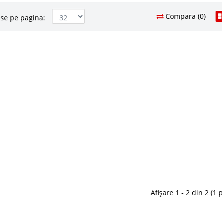
Compara (0)
se pe pagina:
ma de Masina GTE Negru
8.539 Le
5.5
Pret Redus
mitor copii
La Coman
ru dormitoare copii GTE ⭐ Oferta de
Vezi Deta
are copil ar trebui sa aibe un dormitor de vis, orice
at in forma de masina. Un pat masina GTE negru poate
Adauga la F
in care un copil percepe lumea iar ..
Compara
 GTE Alb cu Telecomanda
8.539 Le
5.5
Pret Redus
umini pt. copii
Afișare 1 - 2 din 2 (1 
La Coman
asina formula 1 GTE Alb ⭐ Preturi PROMO importator
Vezi Deta
menajarea unui dormitor de baieti fie ca urmarim o
un pat masina alba poate fi solutia salvatoare.