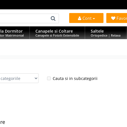
Cont
Favo
la Dormitor
Canapele si Coltare
Saltele
tor Matrimonial
Canapele si Fotolii Extensibile
Ortopedice | Relaxa
Cauta si in subcategorii
are