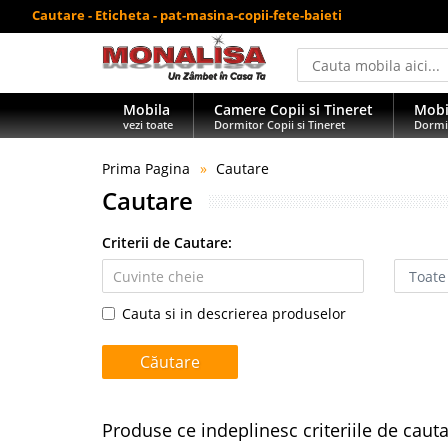
Cautare - Eticheta - pat-masina-copii-fete-baieti
Mobila
Camere Copii si Tineret
Mobi
vezi toate
Dormitor Copii si Tineret
Dormi
Prima Pagina
Cautare
Cautare
Criterii de Cautare:
Cauta si in descrierea produselor
Produse ce indeplinesc criteriile de caut