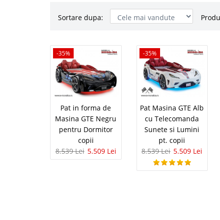
Sortare dupa:
Produ
Pat in for
-35%
-35%
-35%
pentru Dor
Pat masina negru pent
Pret import Direct Fiec
copil isi doreste un p
Pat in forma de
Pat Masina GTE Alb
schimba radical modul 
Masina GTE Negru
cu Telecomanda
pentru Dormitor
Sunete si Lumini
copii
pt. copii
8.539 Lei
5.509 Lei
8.539 Lei
5.509 Lei
Pat Masina
-35%
Sunete si L
Pat alb in forma de m
Oficial Fie ca dorim a
amenajare camera fata 