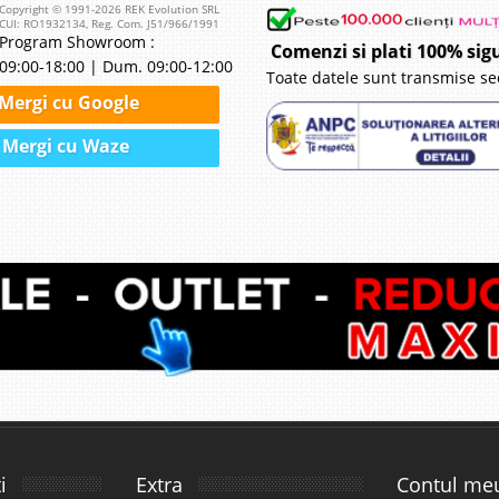
Copyright © 1991-2026 REK Evolution SRL
CUI: RO1932134, Reg. Com. J51/966/1991
Program Showroom :
Comenzi si plati 100% sig
09:00-18:00 | Dum. 09:00-12:00
Toate datele sunt transmise se
Mergi cu Google
Mergi cu Waze
i
Extra
Contul me