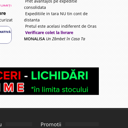
Pret avantajos pe expeditie
consolidata
ure
Expeditiile in tara NU tin cont de
distanta
curizat
Pretul este acelasi indiferent de Oras
Verificare colet la livrare
MONALISA
Un Zâmbet în Casa Ta
u
Promotii