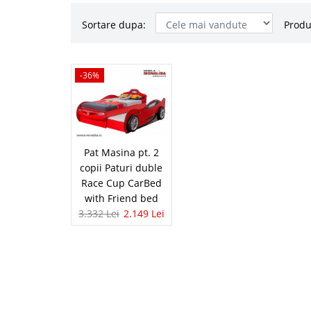
Sortare dupa:
Produ
Pat Masina 
-36%
-36%
Race Cup C
Pat dublu pentru 2 cop
Rosu ⭐ Pret Direct din
pentru 2 copii va prop
Pat Masina pt. 2
pentru doi copii, pat m
copii Paturi duble
Race Cup CarBed
with Friend bed
3.332 Lei
2.149 Lei