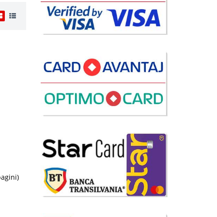
i
49 Lei
lii
avorite
pagini)