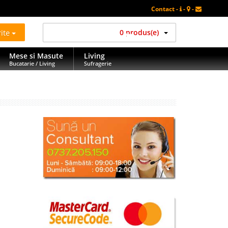
Contact -
-
-
rite
0 produs(e)
Mese si Masute
Living
Bucatarie / Living
Sufragerie