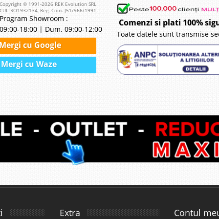
Copyright © 1991-2026 REK Evolution SRL
CUI: RO1932134, Reg. Com. J51/966/1991
Program Showroom :
Comenzi si plati 100% sig
09:00-18:00 | Dum. 09:00-12:00
Toate datele sunt transmise se
Mergi cu Google
Mergi cu Waze
i
Extra
Contul me