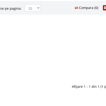
Compara (0)
se pe pagina:
pt. 2 copii Paturi duble
3.332 Le
2.1
Pret Redus
arBed with Friend bed
In Stoc
ii – Paturi extensibile in forma de masina Race Cup
Vezi Deta
 Fabrica Daca intentionati o amenajare dormitor
unem solutia salvatoare, un pat cu forma de masinuta
Adauga la F
asina extensibil. Colec..
Compara
Afișare 1 - 1 din 1 (1 