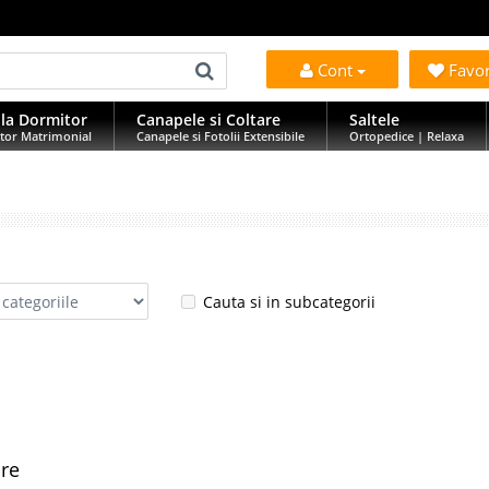
Cont
Favo
la Dormitor
Canapele si Coltare
Saltele
tor Matrimonial
Canapele si Fotolii Extensibile
Ortopedice | Relaxa
Cauta si in subcategorii
are