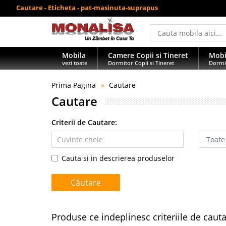
Cautare - Eticheta - pat-masinuta-suprapus
Mobila
Camere Copii si Tineret
Mobi
vezi toate
Dormitor Copii si Tineret
Dormi
Prima Pagina
Cautare
Cautare
Criterii de Cautare:
Cauta si in descrierea produselor
Produse ce indeplinesc criteriile de caut