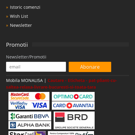
Istoric comenzi
Wish List
Newsletter
Promotii
Newsletter/Promotii
Abonare
Mobila MONALISA |
Cautare - Eticheta - pat-pliant-cu-
saltea-relaxa-livrare-bucuresti-si-toata-tara