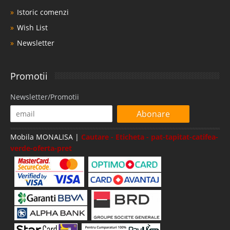
Istoric comenzi
Wish List
Newsletter
Promotii
Newsletter/Promotii
Abonare
Mobila MONALISA |
Cautare - Eticheta - pat-tapitat-catifea-
verde-oferta-pret