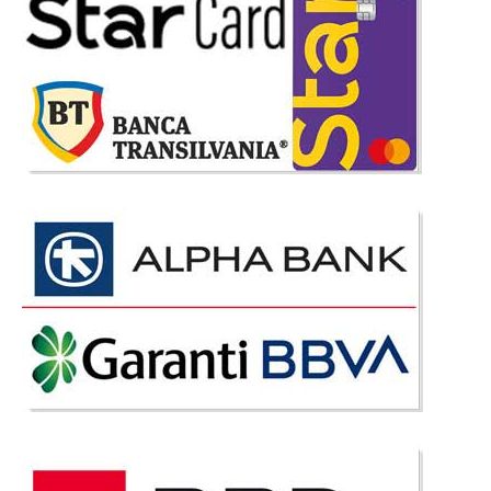
2.332 Lei
Pret Redus
In Stoc
Vezi Detalii
Adauga la Favorite