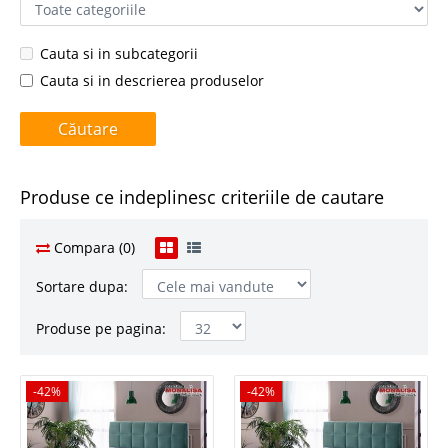
Cauta si in subcategorii
Cauta si in descrierea produselor
Produse ce indeplinesc criteriile de cautare
Compara (0)
Sortare dupa:
Produse pe pagina:
-42%
-42%
-42%