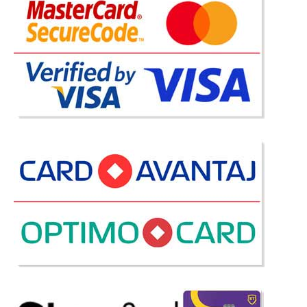
Adauga la Favorite
-42%
Pat tapitat verde cu Lada si Somiera
incluse in pret Tango Aqua Green
Pat tapitat verde cu lada depozitare si somiera Tango Aqua Green –
Transport Gratuit Bucuresti Oferta de vanzare paturi tapitate cu lada
pentru depozitarea lenjeriei si somiera rabatabila este valabila pt. paturi
de dormitor tapitate cu material textil tip ca..
Compara
4.021 Lei