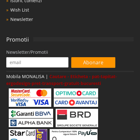
Istoric comenzi
Wish List
Newsletter
Promotii
Newsletter/Promotii
Abonare
Mobila MONALISA |
Cautare - Eticheta - pat-tapitat-
ergodesign-pret-transport-gratuit-bucuresti