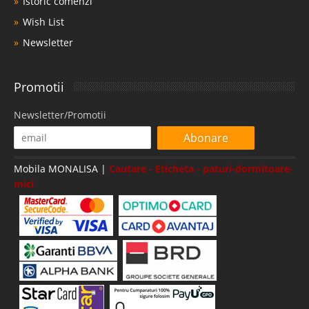
Istoric comenzi
Wish List
Newsletter
Promotii
Newsletter/Promotii
Abonare
Mobila MONALISA |
Cautare - Eticheta - paturi-dormitoare-
mici