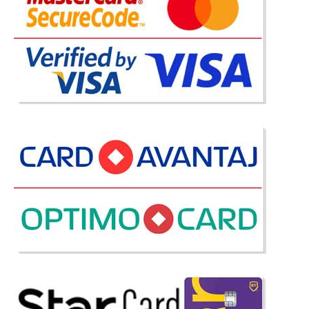
Pat Tapitat Linea
Paturi Tapitate stofa - piele ecologica | Pat dormitor Linea Patul de
dormitor prezentat este un pat compact si stilat a carui latime nu
depaseste latimea saltelei. Considerand calitatea materialelor folosite si
confortul oferit putem spune ca paturil..
Compara
895 Lei
850 Lei
Pret Redus
Stoc Epuizat - Indisponibil
Adauga la Favorite