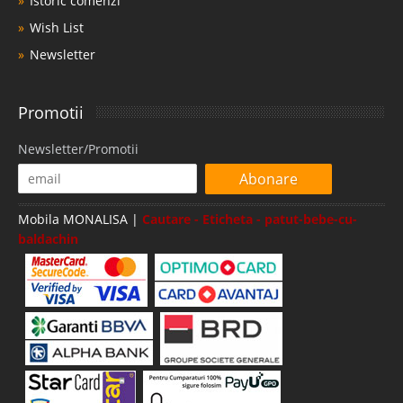
Istoric comenzi
Wish List
Newsletter
Promotii
Newsletter/Promotii
Abonare
Mobila MONALISA |
Cautare - Eticheta - patut-bebe-cu-
baldachin