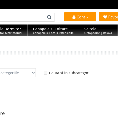
Cont
Favo
la Dormitor
Canapele si Coltare
Saltele
tor Matrimonial
Canapele si Fotolii Extensibile
Ortopedice | Relaxa
Cauta si in subcategorii
are