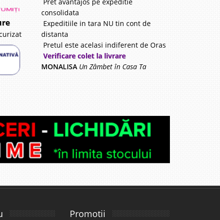
Pret avantajos pe expeditie
consolidata
ure
Expeditiile in tara NU tin cont de
distanta
curizat
Pretul este acelasi indiferent de Oras
Verificare colet la livrare
MONALISA
Un Zâmbet în Casa Ta
u
Promotii