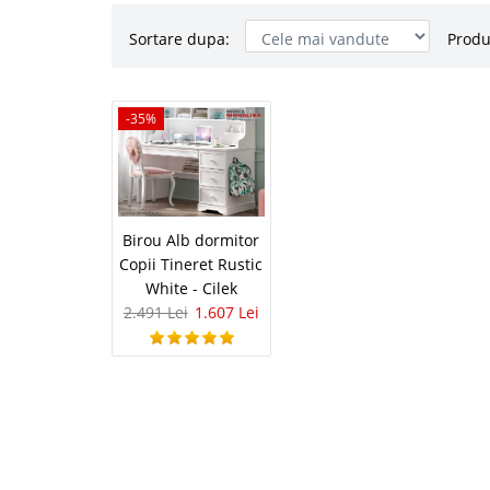
Sortare dupa:
Produ
Birou Alb 
-35%
-35%
Rustic White
Birou alb copii tineret 
de Fabrica Daca suntet
siguranta ati vizionat 
Birou Alb dormitor
calitatea dar si oferta 
Copii Tineret Rustic
White - Cilek
2.491 Lei
1.607 Lei