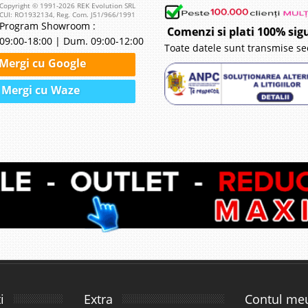
Copyright © 1991-2026 REK Evolution SRL
CUI: RO1932134, Reg. Com. J51/966/1991
Program Showroom :
Comenzi si plati 100% sig
09:00-18:00 | Dum. 09:00-12:00
Toate datele sunt transmise se
Mergi cu Google
Mergi cu Waze
i
Extra
Contul me