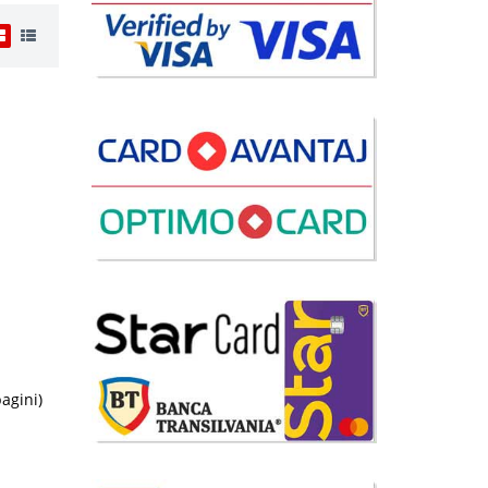
i
07 Lei
lii
avorite
pagini)