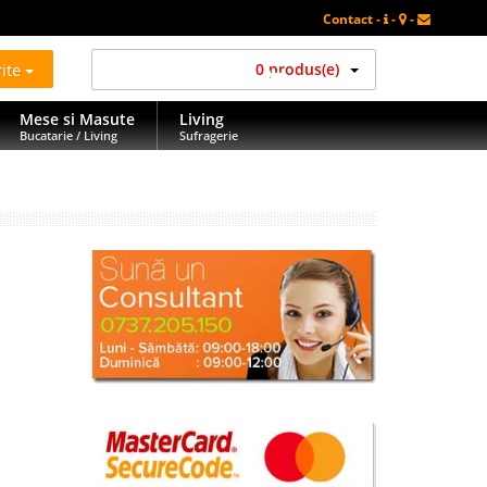
Contact -
-
-
rite
0 produs(e)
Mese si Masute
Living
Bucatarie / Living
Sufragerie