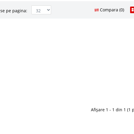
Compara (0)
se pe pagina:
dormitor Copii Tineret
2.491 Le
1.6
Pret Redus
 - Cilek
In Stoc
Rustic White pt. fete/baieti ⭐ Birouri copii Cilek la Pret
Vezi Deta
i in cautarea unui birou pentru copii alb atunci cu
deja o multime de modele birouri copii albe si apreciati
Adauga la F
de pret. Rust..
Compara
Afișare 1 - 1 din 1 (1 