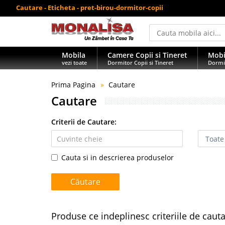
Cautare - Eticheta - pret-birou-dormitor-copii
Mobila
Camere Copii si Tineret
Mobi
vezi toate
Dormitor Copii si Tineret
Dormi
Prima Pagina
Cautare
Cautare
Criterii de Cautare:
Cauta si in descrierea produselor
Produse ce indeplinesc criteriile de caut