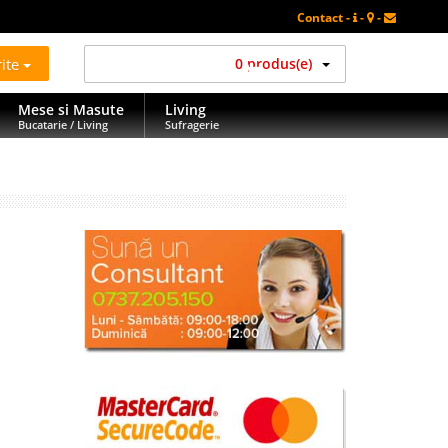
Contact -
-
-
rite
0 produs(e)
Mese si Masute
Living
Bucatarie / Living
Sufragerie