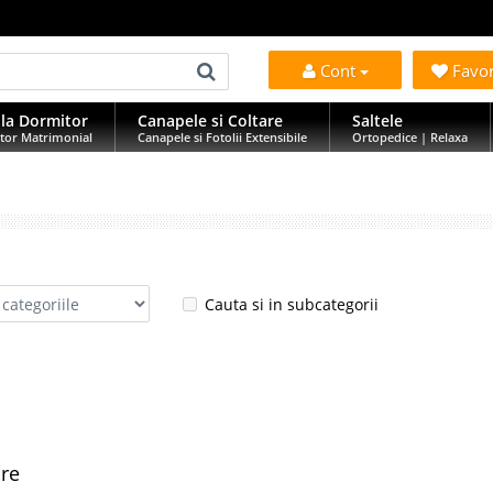
Cont
Favo
la Dormitor
Canapele si Coltare
Saltele
tor Matrimonial
Canapele si Fotolii Extensibile
Ortopedice | Relaxa
Cauta si in subcategorii
are