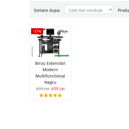
Sortare dupa:
Produ
Birou Exte
-37%
-37%
Multifunct
Birou Extensibil Multi
✅ Transport Gratuit B
calculator va prezenta
Birou Extensibil
si flexibil la un pret pr
Modern
Multifunctional
Negru
699 Lei
439 Lei