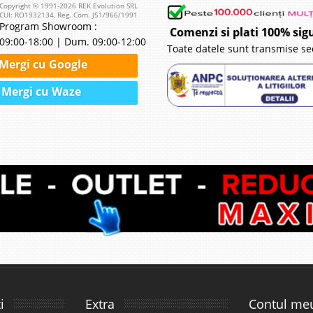
Copyright © 1991-2026 REK Evolution SRL
CUI: RO1932134, Reg. Com. J51/966/1991
Program Showroom :
Comenzi si plati 100% sig
09:00-18:00 | Dum. 09:00-12:00
Toate datele sunt transmise se
Mergi cu Google
Mergi cu Waze
i
Extra
Contul me