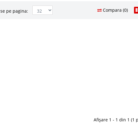
Compara (0)
se pe pagina:
nsibil Modern
699 Le
43
Pret Redus
ional Negru
Stoc Epuizat - In
functional – modern pt. calculator – Workstation Negru
Adauga la F
ucuresti In gama de vanzari birouri moderne pentru
m un model de birou multifunctional extrem de util
omotional f..
Compara
Afișare 1 - 1 din 1 (1 