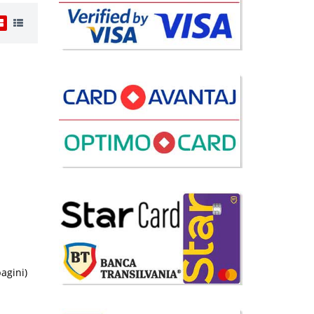
i
9 Lei
disponibil
avorite
pagini)