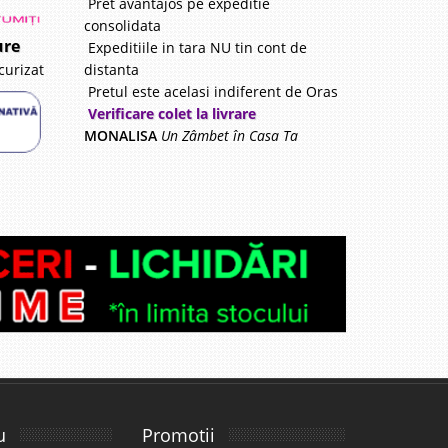
Pret avantajos pe expeditie
consolidata
ure
Expeditiile in tara NU tin cont de
distanta
curizat
Pretul este acelasi indiferent de Oras
Verificare colet la livrare
MONALISA
Un Zâmbet în Casa Ta
u
Promotii