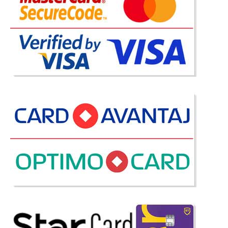
Dormitor Clasic alb Bastide - MDF si
Lemn stejar natur
Dormitoare clasice MDF alb si Lemn stejar natur | Mobila dormitor
Bastide Cu o linie de design curata o executie de calitate si un pret
avantajos dormitorul Bastide propune o amenajare eleganta a
dormitorului matrimonial. Frontoanele – borduri..
Compara
8.438 Lei
5.740 Lei
Pret Redus
Stoc Epuizat - Indisponibil
Adauga la Favorite