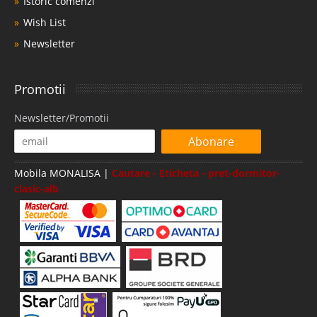
Istoric comenzi
Wish List
Newsletter
Promotii
Newsletter/Promotii
Abonare
Mobila MONALISA |
Cautare - Eticheta - pret-dormitor-
clasic-alb