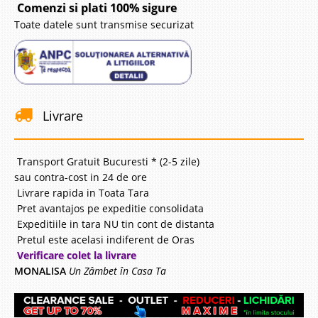
Comenzi si plati 100% sigure
Adauga la Favorite
Toate datele sunt transmise securizat
-10%
Livrare
Pat Tapitat
Transport Gratuit Bucuresti * (2-5 zile)
Pat Tapitat Toledo Patul Toledo este gandit pentru incaperi de dimensiuni
sau contra-cost in 24 de ore
reduse acolo unde spatiul este limitat si fiecare cm este vital. Pretul afisat
Livrare rapida in Toata Tara
initial este valabil pt. pat pt. saltea de dimensiuni 140x200cm, prin
Pret avantajos pe expeditie consolidata
selectarea optiunilor 90x200, ..
Expeditiile in tara NU tin cont de distanta
Pretul este acelasi indiferent de Oras
Compara
Verificare colet la livrare
MONALISA
Un Zâmbet în Casa Ta
1.520 Lei
1.368 Lei
Pret Redus