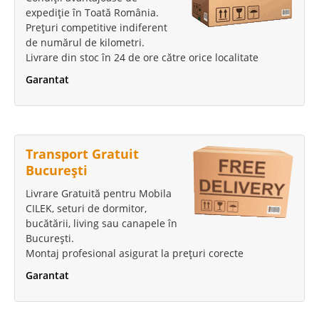
expediție în Toată România.
Prețuri competitive indiferent
de numărul de kilometri.
Livrare din stoc în 24 de ore către orice localitate
Pat cu somiera rabatabila pt
Garantat
dormitor de lux ⭐ Novita 180x200
Paturi cu somiera rabatabila tapitate cu stofa de calitate pt. dormitoare de
lux ⭐ Novita Parerea noastra este ca un pat cu somiera rabatabila si lada
Transport Gratuit
pentru depozitarea lenjeriei este cea mai buna alegere pt. mobilarea unui
dormitor matrimonial. Vista Navy Blue este o ..
București
Compara
Livrare Gratuită pentru Mobila
CILEK, seturi de dormitor,
bucătării, living sau canapele în
4.100 Lei
București.
2.485 Lei
Montaj profesional asigurat la prețuri corecte
Pret Redus
Stoc Epuizat - Indisponibil
Garantat
Adauga la Favorite