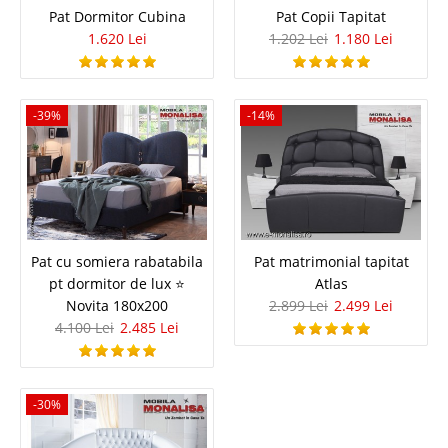
Pat Dormitor Cubina
Pat Copii Tapitat
2.332 Lei
Pret Redus
1.620 Lei
1.202 Lei
1.180 Lei
In Stoc
Vezi Detalii
-39%
-14%
Adauga la Favorite
-42%
Pat cu somiera rabatabila
Pat matrimonial tapitat
pt dormitor de lux ⭐
Atlas
Novita 180x200
2.899 Lei
2.499 Lei
Pat cu Lada si Somiera rabatabila
4.100 Lei
2.485 Lei
metalica Tango stofa
Pat cu Lada de depozitare mare si Somiera rabatabila metalica Tango
-30%
Stofa Oferta de paturi matrimoniale cu lada de depozitare a fost
completata cu un model nou foarte apreciat. Datorita functionalitatii si