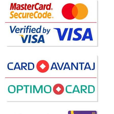
Pat de Lux Tapitat
Paturi de Lux Tapitate | Marsilya Patul Marsilya combina cu eleganta
linia dormitoarelor moderne in alb si negru cu utilitatea si economia de
spatiu. Structura metalica a patului il face practic indestructibil iar
sistemul de ridicare a salt..
Compara
2.720 Lei
Pret
Stoc Epuizat - Indisponibil
Adauga la Favorite