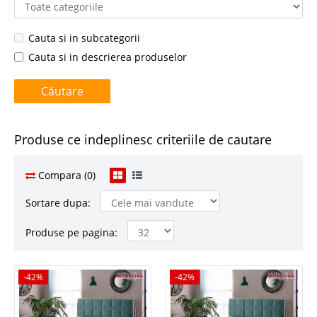
Cauta si in subcategorii
Cauta si in descrierea produselor
Produse ce indeplinesc criteriile de cautare
Compara (0)
Sortare dupa:
Produse pe pagina:
-42%
-42%
-42%