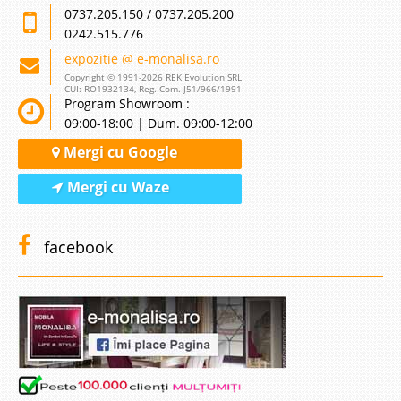
0737.205.150 / 0737.205.200
0242.515.776
-30%
expozitie @ e-monalisa.ro
Copyright © 1991-2026 REK Evolution SRL
CUI: RO1932134, Reg. Com. J51/966/1991
Program Showroom :
09:00-18:00 | Dum. 09:00-12:00
Mergi cu Google
Pat Rotund Tapitat
Mergi cu Waze
Paturi Rotunde de Lux Tapitate | Prestij Patul rotund emana eleganta si
stil reusind sa imbine cu maiestrie stilul elegant cu inovarea si
modernismul. Paturile rotunde ofera un somn placut iar frumusetea
facebook
perfecta este data de pietrele slefuite in..
Compara
6.295 Lei
4.385 Lei
Pret Redus
Stoc Epuizat - Indisponibil