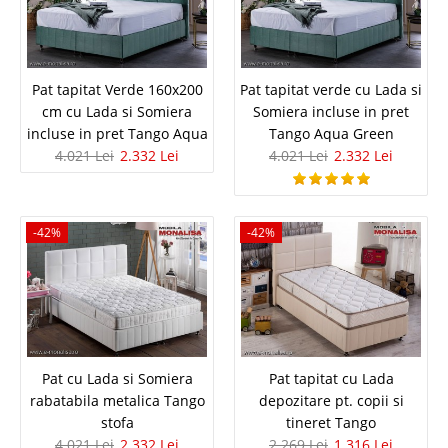
Pat tapitat Verde 160x200 cm cu
Pat tapitat Verde 160x200
Pat tapitat verde cu Lada si
cm cu Lada si Somiera
Somiera incluse in pret
Lada si Somiera incluse in pret Tango
incluse in pret Tango Aqua
Tango Aqua Green
4.021 Lei
2.332 Lei
4.021 Lei
2.332 Lei
Aqua
Pat tapitat 160 x 200 cm verde cu lada depozitare si somiera Tango Green
– Transport Gratuit Bucuresti PROMOTIE VALABILA pentru DIMENSIUNILE
-42%
-42%
de 160x200 cm Alte dimensiuni gasiti aici Pat tapitat verde cu Lada si
Somiera incluse in pret Tango Aqua Green ..
Compara
4.021 Lei
2.332 Lei
Pat cu Lada si Somiera
Pat tapitat cu Lada
Pret Redus
rabatabila metalica Tango
depozitare pt. copii si
In Stoc
stofa
tineret Tango
Vezi Detalii
4.021 Lei
2.332 Lei
2.269 Lei
1.316 Lei