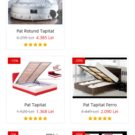
designului modern a pretului convenabil dar si datorita c..
Compara
4.021 Lei
Pat Rotund Tapitat
2.332 Lei
Pret Redus
6.295 Lei
4.385 Lei
In Stoc
Vezi Detalii
-10%
-39%
Adauga la Favorite
-42%
Pat Tapitat
Pat Tapitat Ferro
1.520 Lei
1.368 Lei
3.449 Lei
2.090 Lei
Pat tapitat cu Lada depozitare pt.
-5%
-39%