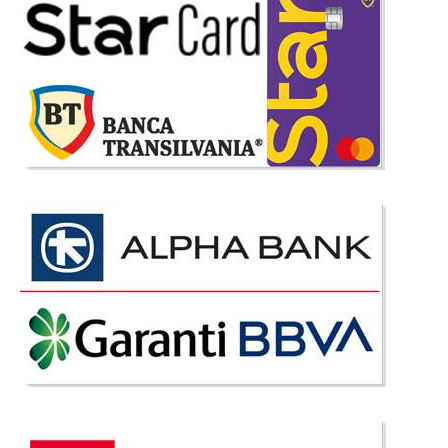
Pat Dormitor Cubina
Paturi Dormitor Cubina Cubina este un pat pentru dormitoare moderne
si poate fi comandat pentru dimensiuni saltea: 140 x 200 cm | 160 x 200
cm | 180 x 200 cm, poate fi considerat o piesa de rezistenta in
amenajarea dormitoarelor moderne. Pretul accesi..
Compara
1.620 Lei
Pret
Stoc Epuizat - Indisponibil
Adauga la Favorite
-2%