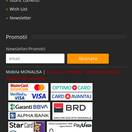
Istoric comenzi
Wish List
Newsletter
Promotii
Newsletter/Promotii
Abonare
Mobila MONALISA |
Cautare - Eticheta - promotii-birouri-
copii-cilek-romania